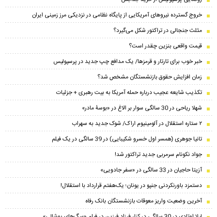
خروج گسترده نیروهای آمریکایی از پایگاه نظامی در نزدیکی مرز زمینی ایران
مثلث جنجالی در تراکتور شکل می‌گیرد؟
قیمت واقعی بنزین چقدر است؟
خبر خوب برای تارتار و قرمزها/ یک مدافع چپ جدید در پرسپولیس
زمان افزایش حقوق بازنشستگان مشخص شد؟
تکذیب شایعه عجیب درباره حمله آمریکا به بیت رهبری + جزئیات
شهلا ریاحی در 30 سالگی سوار بر الاغ در «بوسۀ مادر»
۲ ستاره استقلال در آلومینیوم اراک/ شوک جدید به سهراب
تانیا جوهری (همسر اول خسرو شکیبایی) در 39 سالگی در یک فیلم
جواد نکونام سرمربی جدید تراکتور شد!
آزیتا حاجیان در 33 سالگی در «سفر جادویی»
دستمزد باورنکردنی جنپو در یونان؛ یک‌هفتم قرارداد با استقلال!
آخرین وضعیت واریز معوقات بازنشستگان بانک رفاه
لیلا اوتادی در 30 سالگی در کنار فرزاد فرزین در فیلم «سگ‌های پوشالی»