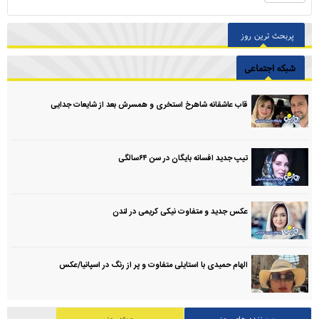
پربحث ترین روز
شبکه اجتماعی
قاب عاشقانه شاهرخ استخری و همسرش بعد از شایعات جدایی
تیپ جدید افسانه بایگان در سن ۶۴سالگی
عکس جدید و متفاوت نیکی کریمی در لندن
الهام حمیدی با استایلی متفاوت و پر از رنگ در اسپانیا/عکس