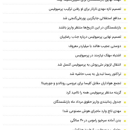
تصمیم تازه مهدی تارتار برای لو رفتن ترکیب پرسپولیس
مدافع استقلالی جایگزین پورعلی‌گنجی شد
بازنشستگان در این تاریخ‌ها منتظر واریز باشند
تصمیم نهایی پرسپولیس درباره جذب رضاییان
دوستی عجیب هالند با میلیاردر معروف
اشتباه مهلک نیازمند در پرسپولیس
انتقال لژیونر ملی‌پوش به پرسپولیس کنسل شد
تراکتور رسما تبدیل به بمب حاشیه شد
تجمع هواداران مقابل کلیسا برای عروسی رونالدو و جورجینا!
گزینه مدنظر پرسپولیس همه را ناامید کرد
جدول زمانبندی واریز حقوق مرداد ماه بازنشستگان
مهدی تاج وارد ماجرای هوش مصنوعی شد!
بدن آماده سرخیو راموس در ۴۰ سالگی
رونمایی پرسپولیس از خرید جذابش