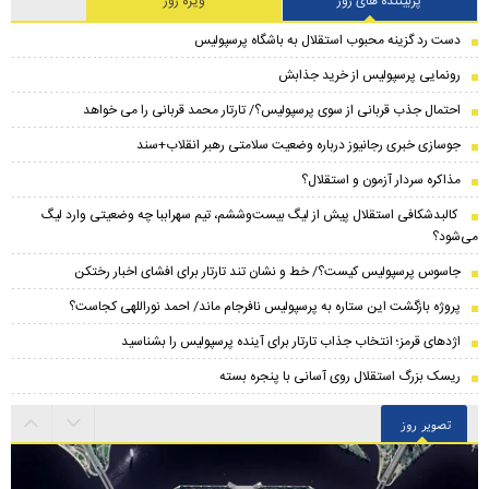
پربیننده های روز
ویژه روز
دست رد گزینه محبوب استقلال به باشگاه پرسپولیس
رونمایی پرسپولیس از خرید جذابش
احتمال جذب قربانی از سوی پرسپولیس؟/ تارتار محمد قربانی را می خواهد
جوسازی خبری رجانیوز درباره وضعیت سلامتی رهبر انقلاب+سند
مذاکره سردار آزمون و استقلال؟
کالبدشکافی استقلال پیش از لیگ بیست‌و‌ششم، تیم سهراببا چه وضعیتی وارد لیگ
می‌شود؟
جاسوس پرسپولیس کیست؟/ خط و نشان تند تارتار برای افشای اخبار رختکن
پروژه بازگشت این ستاره به پرسپولیس نافرجام ماند/ احمد نوراللهی کجاست؟
اژدهای قرمز؛ انتخاب جذاب تارتار برای آینده پرسپولیس را بشناسید
ریسک بزرگ استقلال روی آسانی با پنجره بسته
تصویر روز