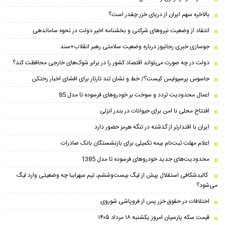
بالاخره سهم ایران از دریای خزر چقدر است؟
انتقاد از وضعیت نیروهای شرکتی و بخشنامه اخیر دولت در نحوه ساماندهی
جوسازی خبری رجانیوز درباره وضعیت سلامتی رهبر انقلاب+سند
دولت در چه صورت می‌تواند اقتصاد کشور را در برابر شوک‌های خارجی محافظت کند؟
جاسوس پرسپولیس کیست؟/ خط و نشان تند تارتار برای افشای اخبار رختکن
اعمال محدودیت تردد و سوخت‌ بر خودروهای فرسوده تا مدل 85
افتتاح محلی نا امن برای حیوانات در بندر انزلی
ایران با اقتدارتر از گذشته در تنگه هرمز حضور دارد
اعلام مهلت ثبت‌نام بیمه تکمیلی برای بازنشستگان بانک صادرات
محدودیت‌های جدید خودروهای فرسوده تا مدل 1385
کالبدشکافی استقلال پیش از لیگ بیست‌و‌ششم، تیم سهراببا چه وضعیتی وارد لیگ
می‌شود؟
اختلافات در حقوق خزر پس از فروپاشی شوروی
قیمت سکه پارسیان امروز یکشنبه ۱۸ مرداد ۱۴۰۵