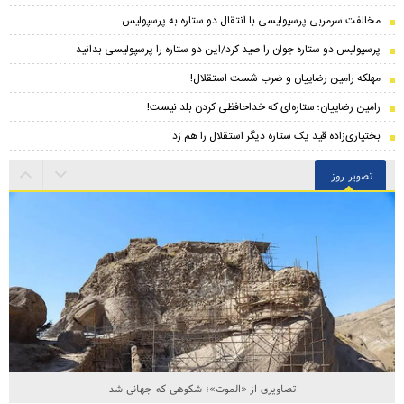
مخالفت سرمربی پرسپولیسی با انتقال دو ستاره به پرسپولیس
پرسپولیس دو ستاره جوان را صید کرد/این دو ستاره را پرسپولیسی بدانید
مهلکه رامین رضاییان و ضرب شست استقلال!
رامین رضاییان؛ ستاره‌ای که خداحافظی کردن بلد نیست!
بختیاری‌زاده قید یک ستاره دیگر استقلال را هم زد
تصویر روز
تصاویری از «الموت»؛ شکوهی که جهانی شد