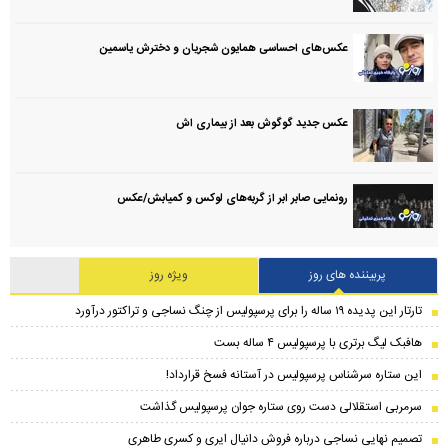
عکس‌های احساسی همایون شجریان و دخترش یاسمین
عکس جدید گوگوش بعد از بیماری اش
رونمایی صابر ابر از گربه‌های لوکس و کمیابش/عکس
پربیننده های روز
ویژه روز
تارتار این پدیده ۱۹ ساله را برای پرسپولیس از چنگ نساجی و تراکتور درآورد
هافبک لیگ برتری با پرسپولیس ۴ ساله بست
این ستاره سرشناس پرسپولیس در آستانه فسخ قرارداد!
سرمربی استقلالی دست روی ستاره جوان پرسپولیس گذاشت
تصمیم نهایی نساجی درباره فروش دانیال ایری و کسری طاهری