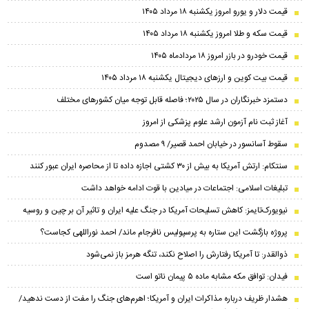
قیمت دلار و یورو امروز یکشنبه ۱۸ مرداد ۱۴۰۵
قیمت سکه و طلا امروز یکشنبه ۱۸ مرداد ۱۴۰۵
قیمت خودرو در بازر امروز ۱۸ مردادماه ۱۴۰۵
قیمت بیت کوین و ارز‌های دیجیتال یکشنبه ۱۸ مرداد ۱۴۰۵
دستمزد خبرنگاران در سال ۲۰۲۵؛ فاصله قابل توجه میان کشورهای مختلف
آغاز ثبت نام آزمون ارشد علوم پزشکی از امروز
سقوط آسانسور در خیابان احمد قصیر/ ۹ مصدوم
سنتکام: ارتش آمریکا به بیش از ۳۰ کشتی اجازه داده تا از محاصره ایران عبور کنند
تبلیغات اسلامی: اجتماعات در میادین با قوت ادامه خواهد داشت
نیویورک‌تایمز: کاهش تسلیحات آمریکا در جنگ علیه ایران و تاثیر آن بر چین و روسیه
پروژه بازگشت این ستاره به پرسپولیس نافرجام ماند/ احمد نوراللهی کجاست؟
ذوالقدر: تا آمریکا رفتارش را اصلاح نکند، تنگه هرمز باز نمی‌شود
فیدان: توافق مکه مشابه ماده ۵ پیمان ناتو است
هشدار ظریف درباره مذاکرات ایران و آمریکا؛ اهرم‌های جنگ را مفت از دست ندهید/