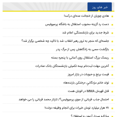
خبر های روز
هادی چوپان از خجالت عده‌ای درآمد!
دست رد گزینه محبوب استقلال به باشگاه پرسپولیس
شرط جدید برای بازنشستگی اعلام شد
جلسه‌ای که منجر به ترور رهبر انقلاب شد با تاکید چه شخصی برگزار شد؟
بازگشت مسی به زادگاهش پس از مرگ پدر
ریسک بزرگ استقلال روی آسانی با پنجره بسته
آخرین مهلت ثبت‌نام بیمه تکمیلی بازنشستگان بانک صادرات
قیمت برنج و حبوبات در بازار امروز
تولد خانم مژدگانیِِ «رختکن بازنده‌ها»
قتل قهرمان MMA در اتوبان همت
احتمال جذب قربانی از سوی پرسپولیس؟/ تارتار محمد قربانی را می خواهد
۲۸ هزار میلیارد تومان خیرات برای انجام وظیفه دولت!
مذاکره سردار آزمون و استقلال؟