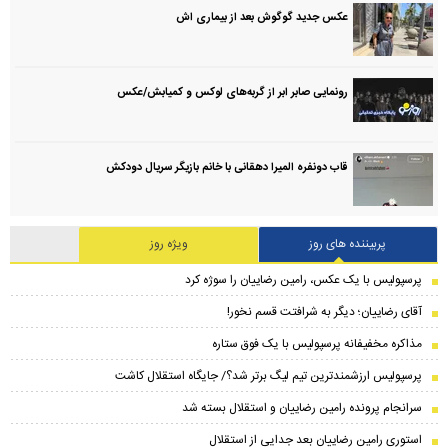
عکس جدید گوگوش بعد از بیماری اش
رونمایی صابر ابر از گربه‌های لوکس و کمیابش/عکس
قاب دونفره المیرا دهقانی با خانم بازیگر سریال دودکش
پربیننده های روز
ویژه روز
پرسپولیس با یک عکس، رامین رضاییان را سوژه کرد
آقای رضاییان؛ دیگر به شرافتت قسم نخور!
مذاکره مخفیفانه پرسپولیس با یک فوق ستاره
پرسپولیس ارزشمندترین تیم لیگ برتر شد؟/ جایگاه استقلال کاشت
سرانجام پرونده رامین رضاییان و استقلال بسته شد
استوری رامین رضاییان بعد جدایی از استقلال