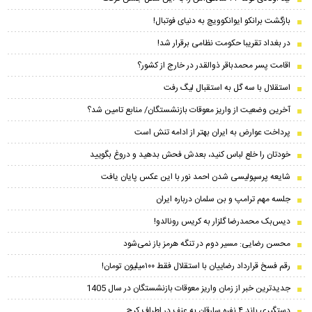
بازگشت برانکو ایوانکوویچ به دنیای فوتبال!
در بغداد تقریبا حکومت نظامی برقرار شد!
اقامت پسر محمدباقر ذوالقدر در خارج از کشور؟
استقلال با سه گل به استقبال لیگ رفت
آخرین وضعیت از واریز معوقات بازنشستگان/ منابع تامین شد؟
پرداخت عوارض به ایران بهتر از ادامه تنش است
خودتان را خلع لباس کنید، بعدش فحش بدهید و دروغ بگویید
شایعه پرسپولیسی شدن احمد نور با این عکس پایان یافت
جلسه مهم ترامپ و بن سلمان درباره ایران
دیس‌بک محمدرضا گلزار به کریس رونالدو!
محسن رضایی: مسیر دوم در تنگه هرمز باز نمی‌شود
رقم فسخ قرارداد رضاییان با استقلال فقط ۱۰۰میلیون تومان!
جدیدترین خبر از زمان واریز معوقات بازنشستگان در سال 1405
دستگیری باند ۴ نفره سارقان به عنف در اطراف کرج