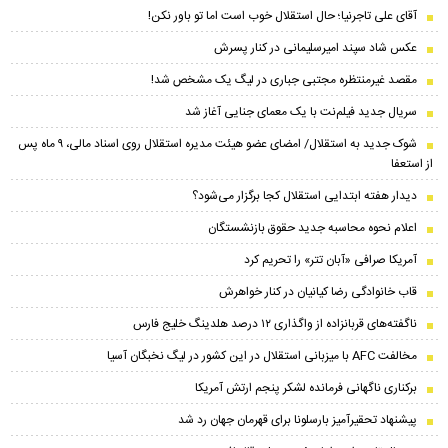
آقای علی تاجرنیا؛ حال استقلال خوب است اما تو باور نکن!
عکس شاد سپند امیرسلیمانی در کنار پسرش
مقصد غیرمنتظره مجتبی جباری در لیگ یک مشخص شد!
سریال جدید فیلم‌نت با یک معمای جنایی آغاز شد
شوک جدید به استقلال/ امضای عضو هیئت مدیره استقلال روی اسناد مالی، ۹ ماه پس
از استعفا
دیدار هفته ابتدایی استقلال کجا برگزار می‌شود؟
اعلام نحوه محاسبه جدید حقوق بازنشستگان
آمریکا صرافی «آبان تتر» را تحریم کرد
قاب خانوادگی رضا کیانیان در کنار خواهرش
ناگفته‌های قربانزاده از واگذاری ۱۲ درصد هلدینگ خلیج فارس
مخالفت AFC با میزبانی استقلال در این کشور در لیگ نخبگان آسیا
برکناری ناگهانی فرمانده لشکر پنجم ارتش آمریکا
پیشنهاد تحقیرآمیز بارسلونا برای قهرمان جهان رد شد