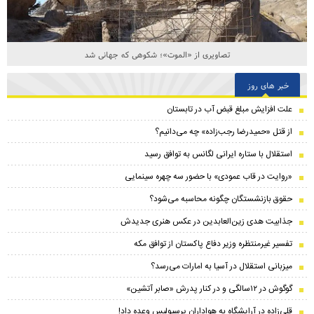
تصاویری از «الموت»؛ شکوهی که جهانی شد
خبر های روز
علت افزایش مبلغ قبض آب در تابستان
از قتل «حمیدرضا رجب‌زاده» چه می‌دانیم؟
استقلال با ستاره ایرانی لگانس به توافق رسید
«روایت در قاب عمودی» با حضور سه چهره سینمایی
حقوق بازنشستگان چگونه محاسبه می‌شود؟
جذابیت هدی زین‌العابدین در عکس هنری جدیدش
تفسیر غیرمنتظره وزیر دفاع پاکستان از توافق مکه
میزبانی استقلال در آسیا به امارات می‌رسد؟
گوگوش در ۱۲سالگی و در کنار پدرش «صابر آتشین»
قلی‌زاده در آرایشگاه به هواداران پرسپولیس وعده داد!