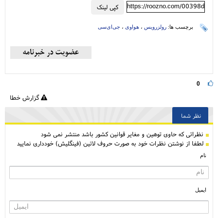
https://roozno.com/00398d
کپی لینک
برچسب ها:
رولزرویس
،
هواوی
،
جی‌ای‌سی
0
گزارش خطا
نظر شما
نظراتی كه حاوی توهین و مغایر قوانین کشور باشد منتشر نمی شود
لطفا از نوشتن نظرات خود به صورت حروف لاتین (فینگلیش) خودداری نمایید
نام
ایمیل