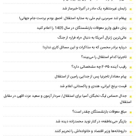
زایمان غیرمنتظره یک مادر در آلبرتا خبرساز شد
پیغام تند سرمربی تیم ملی به ستاره استقلال: احمق بودم بردمت جام جهانی!
زمان دقیق واریز معوقات بازنشستگان در سال 1405 را اعلام کنید
عالی‌ترین ژنرال آمریکا به دنبال «راه فرار» از جنگ
درباره برادر محسن که به مذاکرات و این مسائل کاری ندارد!
تاجرنیا کدام استقلال را می‌بیند؟
رقیب آینده F-۳۵ چه مشخصاتی دارد؟
پیام معنادار تاجرنیا پس از جدایی رامین از استقلال
قیمت برنج ایرانی، هندی و پاکستانی اعلام شد
جدال حساس لیگ نخبگان آسیا برای استقلال/ سردار آزمون و سعید عزت اللهی در مقابل
استقلال
مبلغ معوقات بازنشستگان چقدر است؟
بازیگر «بی‌عاطفه» در کنار نوید محمدزاده دیده شد
داروخانه‌ها وزیر اقتصاد و خانواده‌اش را تحریم کنند