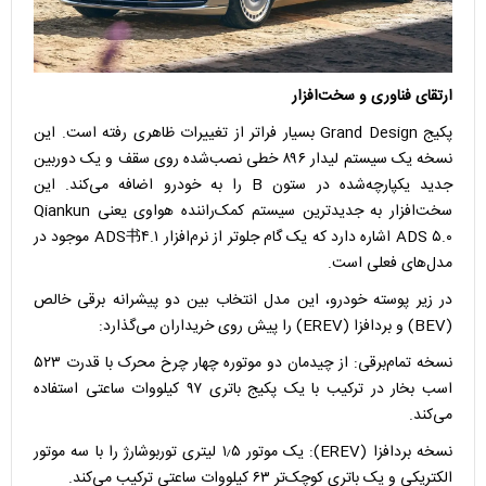
ارتقای فناوری و سخت‌افزار
پکیج Grand Design بسیار فراتر از تغییرات ظاهری رفته است. این
نسخه یک سیستم لیدار ۸۹۶ خطی نصب‌شده روی سقف و یک دوربین
جدید یکپارچه‌شده در ستون B را به خودرو اضافه می‌کند. این
سخت‌افزار به جدیدترین سیستم کمک‌راننده هواوی یعنی Qiankun
ADS ۵.۰ اشاره دارد که یک گام جلوتر از نرم‌افزار ADS书۴.۱ موجود در
مدل‌های فعلی است.
در زیر پوسته خودرو، این مدل انتخاب بین دو پیشرانه برقی خالص
(BEV) و بردافزا (EREV) را پیش روی خریداران می‌گذارد:
نسخه تمام‌برقی: از چیدمان دو موتوره چهار چرخ محرک با قدرت ۵۲۳
اسب بخار در ترکیب با یک پکیج باتری ۹۷ کیلووات ساعتی استفاده
می‌کند.
نسخه بردافزا (EREV): یک موتور ۱٫۵ لیتری توربوشارژ را با سه موتور
الکتریکی و یک باتری کوچک‌تر ۶۳ کیلووات ساعتی ترکیب می‌کند.