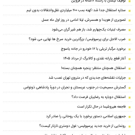
توقیف نیسان با راننده ۱۲ساله در قزوین
ستاره استقلال جدا شد؛ کهنه بمب ۲۰۰ میلیاردی نقل‌وانتقالات بدون تیم
تصویری از هویدا و همسرش، لیلا امامی در روز اول ماه عسل
مصرف لبنیات یک‌چهارم شد، باز هم شیر گران می‌شود
ضرب الاجل برای پرسپولیس/ بزرگترین خرید سرخ ها نهایی می شود؟
برخورد مرگبار تریلی با ۱۲ خودرو در جاده یاسوج
آغاز قطع یارانه نقدی و کالابرگ از مرداد ۱۴۰۵
استقلال همچنان منتظر؛ پنجره همچنان بسته!
جزئیات نقشه‌های جدیدی که در متروی تهران نصب شد
گسترش مسیحیت در جنوب عربستان و نجران در دورهٔ پادشاهی ذونواس
استقلال دوباره به رضاییان فرصت داد؟
فاجعه هیروشیما در حال تکرار است
جمهوری اسلامی دستور برخورد با یک روحانی را صادر کرد
رونمایی از خرید جدید پرسپولیس؛ غول دومتری تارتار کیست؟