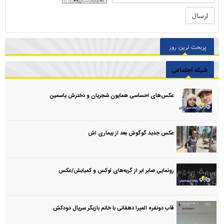
پربحث ترین روز
شبکه اجتماعی
عکس‌های احساسی همایون شجریان و دخترش یاسمین
عکس جدید گوگوش بعد از بیماری اش
رونمایی صابر ابر از گربه‌های لوکس و کمیابش/عکس
قاب دونفره المیرا دهقانی با خانم بازیگر سریال دودکش