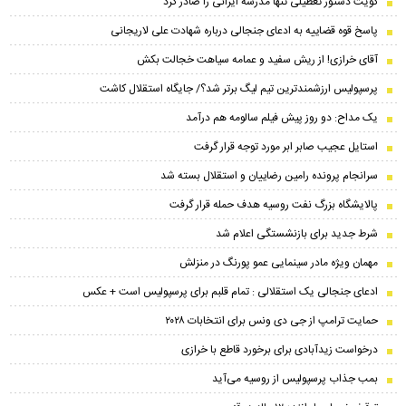
کویت دستور تعطیلی تنها مدرسه ایرانی را صادر کرد
پاسخ قوه قضاییه به ادعای جنجالی درباره شهادت علی لاریجانی
آقای خرازی! از ریش سفید و عمامه سیاهت خجالت بکش
پرسپولیس ارزشمندترین تیم لیگ برتر شد؟/ جایگاه استقلال کاشت
یک مداح: دو روز پیش فیلم سالومه هم درآمد
استایل عجیب صابر ابر مورد توجه قرار گرفت
سرانجام پرونده رامین رضاییان و استقلال بسته شد
پالایشگاه بزرگ نفت روسیه هدف حمله قرار گرفت
شرط جدید برای بازنشستگی اعلام شد
مهمان ویژه مادر سینمایی عمو پورنگ در منزلش
ادعای جنجالی یک استقلالی : تمام قلبم برای پرسپولیس است + عکس
حمایت ترامپ از جی دی ونس برای انتخابات ۲۰۲۸
درخواست زیدآبادی برای برخورد قاطع با خرازی
بمب جذاب پرسپولیس از روسیه می‌آید