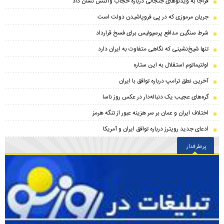
فراجا به ویدئوهای جنجالی درباره حجاب واکنش نشان داد
جریان مرموزی که در پی فروپاشیدن دولت است
شرط سنگین مدافع پرسپولیس برای فسخ قرارداد
تنها شیخ‌نشینی که نگاهی متفاوت به ایران دارد
اولتیماتوم استقلال به این ستاره
آخرین نطق ترامپ درباره توافق با ایران
گره‌های عجیب یک دنباله‌دار در عکس روز ناسا
اختلاف ایران و عمان بر سر هزینه عبور از تنگه هرمز
ادعای جدید رویترز درباره توافق ایران و آمریکا
پرطرفدار