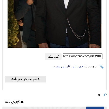
https://roozno.com/00398U
کپی لینک
برچسب ها:
جان یامان
،
کامران و هومن
0
گزارش خطا