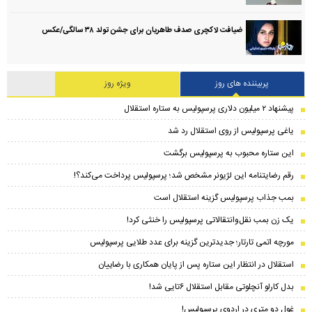
ضیافت لاکچری صدف طاهریان برای جشن تولد ۳۸ سالگی‌/عکس
پربیننده های روز
ویژه روز
پیشنهاد ۲ میلیون دلاری پرسپولیس به ستاره استقلال
یاغی پرسپولیس از روی استقلال رد شد
این ستاره محبوب به پرسپولیس برگشت
رقم رضایتنامه این لژیونر مشخص شد؛ پرسپولیس پرداخت می‌کند؟!
بمب جذاب پرسپولیس گزینه استقلال است
یک زن بمب نقل‌وانتقالاتی پرسپولیس را خنثی کرد!
مورچه اتمی تارتار؛ جدیدترین گزینه برای عدد طلایی پرسپولیس
استقلال در انتظار این ستاره پس از پایان همکاری با رضاییان
بدل کارلو آنچلوتی مقابل استقلال ۶تایی شد!
غول دو متری در اردوی پرسپولیس!