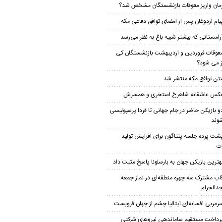
مان واریز معوقات بازنشستگان مشخص شد؟
یام اردوغان پس از امضای توافق دفاعی مکه
رامستانی که بیشتر شبیه باغ به نظر می‌رسد
عوقات فروردین و اردیبهشت بازنشستگان کی
ز می شود؟
تن توافق مکه منتشر شد
کس عاشقانه شاهرخ استخری و همسرش
و بازیکن حاضر در جام جهانی تا فردا پرسپولیسی
وند
شت پرده جلسه پنتاگون برای افزایش تولید
ت
هترین بازیکن جهان به بارسلونا پاسخ مثبت داد
اب مشترک سه چهره منطقه‌ای در نماز جمعه
الحرام
رمربی افسانه‌ای ایتالیا چشم از جهان فروبست
رداخت مستقیم ساماندهی نیروهای شرکتی