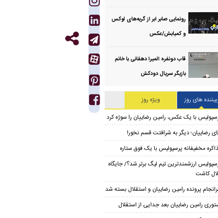
رونمایی صابر ابر از گربه‌های لوکس
و کمیابش/عکس
قاب دونفره المیرا دهقانی با خانم
بازیگر سریال دودکش
بیننده های روز
ویژه روز
سپولیس با یک عکس، رامین رضاییان را سوژه کرد
ای رضاییان؛ دیگر به شرافتت قسم نخور!
اکره مخفیفانه پرسپولیس با یک فوق ستاره
سپولیس ارزشمندترین تیم لیگ برتر شد؟/ جایگاه
ال کاشت
انجام پرونده رامین رضاییان و استقلال بسته شد
توری رامین رضاییان بعد جدایی از استقلال