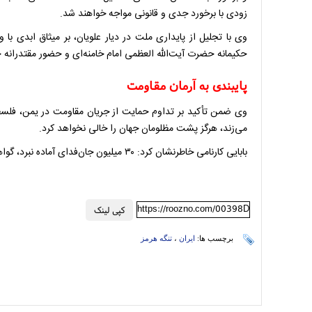
زودی با برخورد جدی و قانونی مواجه خواهند شد.
وی با تجلیل از پایداری ملت در دیار علویان، بر میثاق ابدی با 
حکیمانه حضرت آیت‌الله العظمی امام خامنه‌ای و حضور مقتدرانه 
پایبندی به آرمان مقاومت
وی ضمن تأکید بر تداوم حمایت از جریان مقاومت در یمن، فلسطین
می‌زند، هرگز پشت مظلومان جهان را خالی نخواهد کرد.
بابایی کارنامی خاطرنشان کرد: ۳۰ میلیون جان‌فدای آماده نبرد، گواهی بر این حقیقت است که ما ملت شهادت و ملت امام حسینیم.
https://roozno.com/00398D
کپی لینک
برچسب ها:
ایران
،
تنگه هرمز