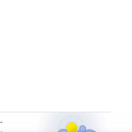
صف
درب