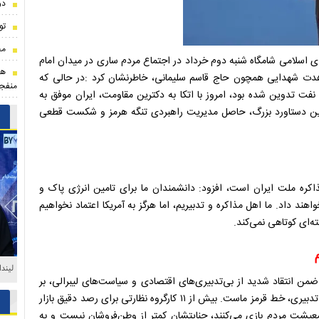
دو
تو
مح
ای اسلامی شامگاه شنبه دوم خرداد در اجتماع مردم ساری در میدان امام
هو
دت شهدایی همچون حاج قاسم سلیمانی، خاطرنشان کرد :در حالی که
منفجر
 مبنای صادرات یک میلیون و ۱۰۰ هزار بشکه نفت تدوین شده بود، امروز با اتکا به دکترین مقاومت، ایران موفق به
ز شده است که این دستاورد بزرگ، حاصل مدیریت راهبردی تنگه هرمز و شکست قطعی
ذاکره ملت ایران است، افزود: دانشمندان ما برای تامین انرژی پاک و
د داد. ما اهل مذاکره و تدبیریم، اما هرگز به آمریکا اعتماد نخواهیم
‌ای کوتاهی نمی‌کند.
لیند
 انتقاد شدید از بی‌تدبیری‌های اقتصادی و سیاست‌های لیبرالی، بر
برخورد قاطع با اخلال‌گران بازار تأکید کرد و گفت: تورم ناشی از بی‌تدبیری، خط قرمز ماست. بیش از ۱۱ کارگروه نظارتی برای رصد دقیق بازار
عیشت مردم بازی می‌کنند، جنایتشان کمتر از وطن‌فروشان نیست و به