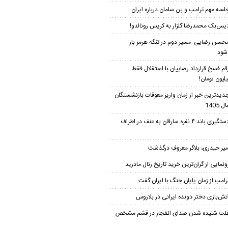
لسه مهم ترامپ و بن سلمان درباره ایران
یس‌بک محمدرضا گلزار به کریس رونالدو!
حسن رضایی: مسیر دوم در تنگه هرمز باز
شود
قم فسخ قرارداد رضاییان با استقلال فقط
دیدترین خبر از زمان واریز معوقات بازنشستگان
 1405
دستگیری باند ۴ نفره سارقان به عنف در اطراف
میر حیدری، بلاگر معروف درگذشت
ونمایی از گران‌ترین خرید تاریخ رئال مادرید
رامپ از زمان پایان جنگ با ایران گفت
تش‌بازی دختر دونده ایرانی در بلاروس
لت شنیده شدن صدای انفجار در قشم مشخص