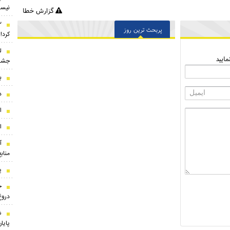
نیس
گزارش خطا
پربحث ترین روز
کرد!
ایید
جشن
ب
د
ا
ا
آ
مناب
پ
خ
دروغ
ش
پایا