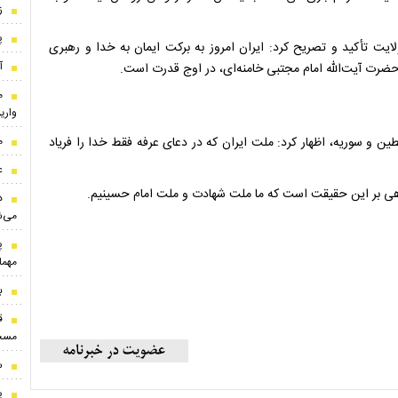
ز
پ
ولایت تأکید و تصریح کرد: ایران امروز به برکت ایمان به خدا و رهبری
آ
حضرت آیت‌الله امام مجتبی خامنه‌ای، در اوج قدرت است.
م
واری
 و سوریه، اظهار کرد: ملت ایران که در دعای عرفه فقط خدا را فریاد
م
ع
د
می‌ش
پ
مهما
ب
ق
مسجد
س
پ