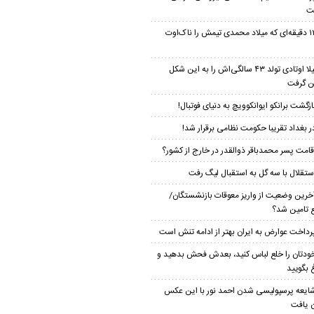
ت
۱۲ دقیقه‌ای که میلاد محمدی تیمش را ناک‌اوت
لیلا اوتادی تولد ۴۳ سالگی‌اش را به این شکل
 گرفت
ازگشت برانکو ایوانکوویچ به دنیای فوتبال!
ر بغداد تقریبا حکومت نظامی برقرار شد!
قامت پسر محمدباقر ذوالقدر در خارج از کشور؟
ستقلال با سه گل به استقبال لیگ رفت
خرین وضعیت از واریز معوقات بازنشستگان/
ع تامین شد؟
رداخت عوارض به ایران بهتر از ادامه تنش است
ودتان را خلع لباس کنید، بعدش فحش بدهید و
 بگویید
ایعه پرسپولیسی شدن احمد نور با این عکس
ن یافت