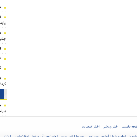
د
ت
یابد
ع
جلب‌
ا
ت
گرو
ب
کرد!
ز
بازن
حه نخست
اخبار ورزشی
اخبار اقتصادی
اره ما
تماس با ما
آرشیو
جستجو
پیوندها
نظر سنجی
خبرنامه
آب و هوا
اوقات شرعی
RSS