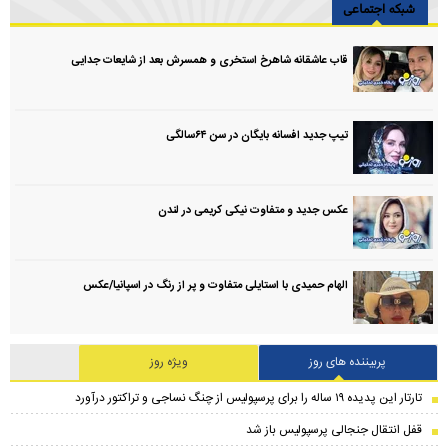
شبکه اجتماعی
قاب عاشقانه شاهرخ استخری و همسرش بعد از شایعات جدایی
تیپ جدید افسانه بایگان در سن ۶۴سالگی
عکس جدید و متفاوت نیکی کریمی در لندن
الهام حمیدی با استایلی متفاوت و پر از رنگ در اسپانیا/عکس
پربیننده های روز
ویژه روز
تارتار این پدیده ۱۹ ساله را برای پرسپولیس از چنگ نساجی و تراکتور درآورد
قفل انتقال جنجالی پرسپولیس باز شد