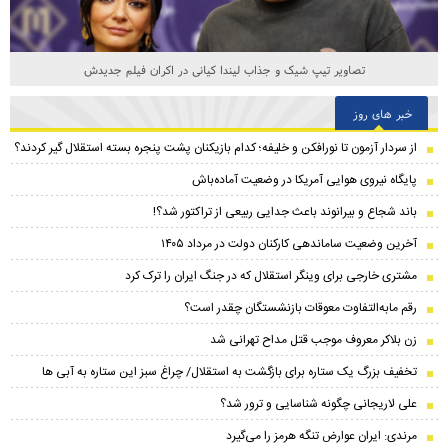
تصاویر تیپ شیک و جذاب لیندا کیانی در اکران فیلم جدیدش
خبر های روز
از سردار آزمون تا نورافکن و خلیفه؛ کدام بازیکنان پشت پنجره بسته استقلال گیر کردند؟
پایگاه نیروی هوایی آمریکا در وضعیت آماده‌باش
باند شجاع و بیرانوند باعث جدایی ربیعی از تراکتور شد؟!
آخرین وضعیت ساماندهی کارکنان دولت در مرداد ۱۴۰۵
مشتری خارجی برای وینگر استقلال که در جنگ ایران را ترک کرد
رقم مابه‌التفاوت معوقات بازنشستگان چقدر است؟
زن بلاکر معروف موجب قتل مداح تهرانی شد
تخفیف بزرگ یک ستاره برای بازگشت به استقلال/ چراغ سبز این ستاره به آبی ها
علی لاریجانی چگونه شناسایی و ترور شد؟
مرندی: ایران عوارض تنگه هرمز را می‌گیرد