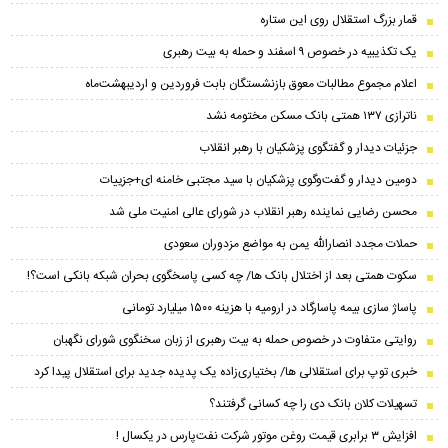
قمار بزرگ استقلال روی این ستاره
یک تکذیبیه در خصوص ۹ اسفند و حمله به بیت رهبری
اعلام مجموع مطالبات معوق بازنشستگان بابت فروردین و اردیبهشت‌ماه
ناترازی ۱۳۷ همتی بانک مسکن مختومه نشد
جزئیات دیدار و گفتگوی پزشکیان با رهبر انقلاب
دومین دیدار و گفت‌وگوی پزشکیان با سید مجتبی خامنه ای+جزییات
محسن رضایی نماینده رهبر انقلاب در شورای عالی امنیت ملی شد
حملات مجدد انصارالله یمن به مواضع مزدوران سعودی
سکوت همتی بعد از اختلال بانک ها/ چه کسی پاسخگوی بحران شبکه بانکی است؟!
پاساژ سازی بیمه پاسارگاد در ارومیه با هزینه ۱۵۰۰ میلیارد تومانی
روایتی متفاوت در خصوص حمله به بیت رهبری از زبان سخنگوی شورای نگهبان
خبری توپ برای استقلالی ها/ بختیاری‌زاده یک پدیده جدید برای استقلال پیدا کرد
تسهیلات کلان بانک دی را چه کسانی گرفتند؟
افزایش ۳ برابری قیمت روغن موتور شرکت نفت‌پارس در یکسال !