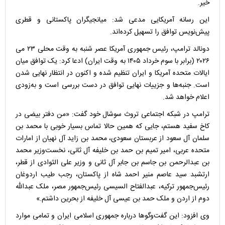
خیر.
این رسانه آمریکایی مدعی شد: میانجیگران پاکستانی و قطری
پیش‌نویس توافق را تسهیل کرده‌اند.
دونالد ترامپ، رئیس جمهوری آمریکا عصر شنبه به وقت محلی ۲۳ می
۲۰۲۶ (برابر با سوم خرداد ۱۴۰۵ به وقت ایران) ادعا کرد: یک توافق میان
ایالات متحده آمریکا و ایران تنظیم شده و اکنون در انتظار نهایی شدن
است. جنبه‌ها و جزییات نهایی توافق در دست بررسی است و به‌زودی
اعلام خواهد شد.
ترامپ در شبکه اجتماعی تروث سوشال خود گفت: «من دفتر بیضی در
کاخ سفید هستم، جایی که همین حالا تماس بسیار خوبی با محمد بن
سلمان آل سعود از عربستان سعودی، محمد بن زاید آل نهیان از امارات
متحده عربی، امیر تمیم بن حمد بن خلیفه آل ثانی، نخست‌وزیر محمد
بن عبدالرحمن بن جاسم بن جابر آل ثانی و وزیر علی الثوادی از قطر،
ارتشبد سید عاصم منیر احمد شاه از پاکستان، رجب طیب اردوغان
رئیس‌جمهور ترکیه، عبدالفتاح السیسی رئیس‌جمهور مصر، ملک عبدالله
دوم از اردن و ملک حمد بن عیسی آل خلیفه از بحرین داشتم.»
وی افزود: این گفت‌و‌گو‌ها درباره جمهوری اسلامی ایران و تمامی موارد