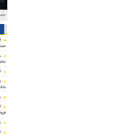
حضور
ق
سینم
ر
بختی
ک
بانک
ر
فروش
ز
ا