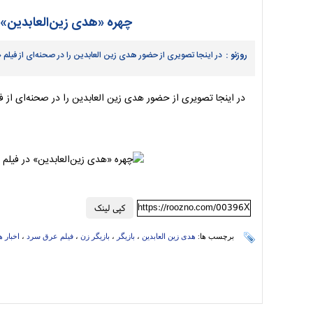
چهره «هدی زین‌العابدین» در فیل
روزنو :
در اینجا تصویری از حضور هدی زین العابدین را در صحنه‌ای از فیلم «عرق سرد» در سا
در اینجا تصویری از حضور هدی زین العابدین را در صحنه‌ای از فیلم «عرق سرد» د
https://roozno.com/00396X
کپی لینک
برچسب ها:
هدی زین العابدین
،
بازیگر
،
بازیگر زن
،
فیلم عرق سرد
،
اخبار ه