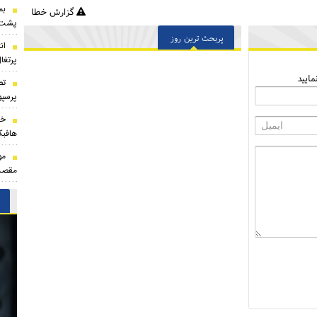
بم
گزارش خطا
پشت ه
پربحث ترین روز
ان
پرتغا
ایید
تص
پرسپو
خر
هافبک
مو
مقصد