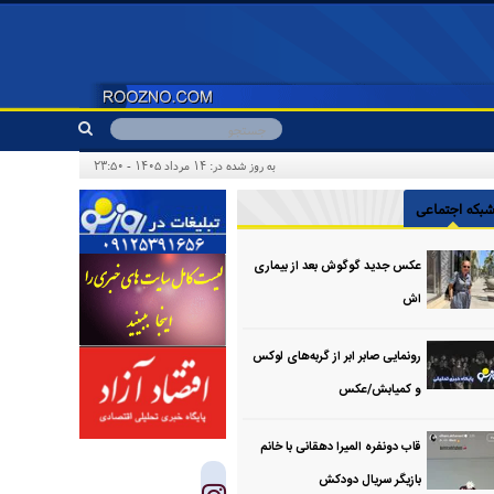
به روز شده در: ۱۴ مرداد ۱۴۰۵ - ۲۳:۵۰
بکه اجتماعی
عکس جدید گوگوش بعد از بیماری
اش
رونمایی صابر ابر از گربه‌های لوکس
و کمیابش/عکس
قاب دونفره المیرا دهقانی با خانم
بازیگر سریال دودکش