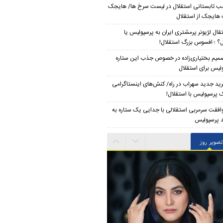
ب تابستانی استقلال در لیست سرخ ها/ هایجک
ایجک از استقلال
تقال لژیونر پرمشتری ایران به پرسپولیس یا
ل؟ ؛ افسوس بزرگ استقلال!
میم بختیاری‌زاده در خصوص جذب این ستاره
لیس برای استقلال
ید جدید سهراب در راه/ کنش‌های اینستاگرامی
 پرسپولیس با استقلال!
افقت سرمربی استقلالی با جدایی یک ستاره به
 پرسپولیس
تصویر روز