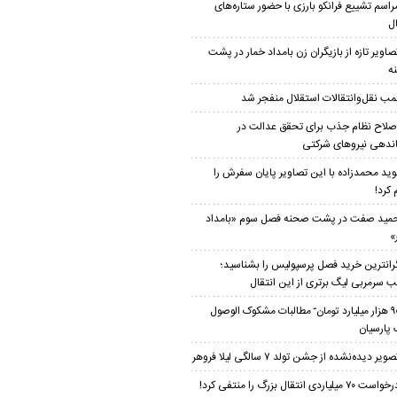
راسم تشییع فرانکو بارزی با حضور ستاره‌های
ال
صاویر تازه از بازیگران زن بامداد خمار در پشت
ه
مب نقل‌وانتقالات استقلال منفجر شد
صلاح نظام جذب برای تحقق عدالت در
ندهی نیروهای شرکتی
وید محمدزاده با این تصاویر پایان سفرش را
 کرد!
مید صفت در پشت صحنه فصل سوم «بامداد
»
رانترین خرید فصل پرسپولیس را بشناسید؛
 سرمربی لیگ برتری از این انتقال
۹۰ هزار میلیارد تومان ّ مطالبات مشکوک الوصول
 پارسیان
صویر دیده‌نشده از جشن تولد ۷ سالگی لیلا فروهر
واست ۷۰ میلیاردی انتقال بزرگ را منتفی کرد!