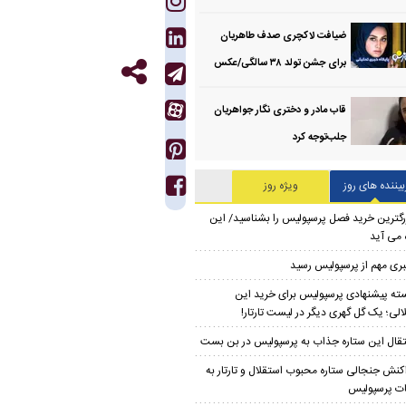
ضیافت لاکچری صدف طاهریان
برای جشن تولد ۳۸ سالگی‌/عکس
قاب مادر و دختری نگار جواهریان
جلب‌توجه کرد
بیننده های روز
ویژه روز
رگترین خرید فصل پرسپولیس را بشناسید/ این
 می آید
ری مهم از پرسپولیس رسید
ته پیشنهادی پرسپولیس برای خرید این
الی؛ یک گل گهری دیگر در لیست تارتار!
تقال این ستاره جذاب به پرسپولیس در بن بست
کنش جنجالی ستاره محبوب استقلال و تارتار به
ت پرسپولیس