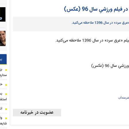
م ورزشیِ سال 96 (عکس)
ل 1396 ملاحظه می‌کنید.
ر سال 1396 ملاحظه می‌کنید.
پر
بز
ستاره
خب
بس
نرمندان
استقل
ان
وا
شایعا