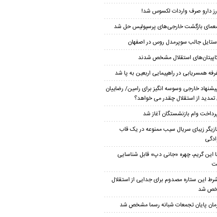
رز دارو صرف واردات لکسوس شد!
عمای بازگشت خارجی‌های پرسپولیس حل شد
ستایل جالب سوپرمدل روس در اصفهان
اپیتان‌های استقلال مشخص شدند
رفه همسریابی در راهپیمایی اربعین به پا شد
یشنهاد خارجی وسوسه انگیز برای رامین/ رضاییان
 تمدید از استقلال چقدر می خواهد؟
رداخت وام بازنشستگان آغاز شد
ازیگر زیبای سریال سیب ممنوعه در یک قاب
ادگی
ا این گریم، چهره «جانی دپ» قابل شناسایی
ت
رط این ستاره مصدوم برای جدایی از استقلال
ص شد
مان پایان تجمعات شبانه رسما مشخص شد