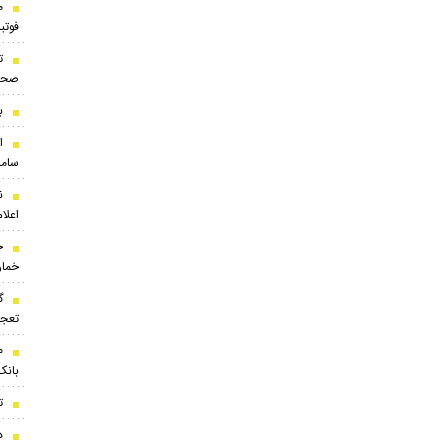
م
فوتب
ت
صحن
ب
ا
ساما
ن
اعلام
ح
خمار
گ
تعجب
بانک
ت
درخ