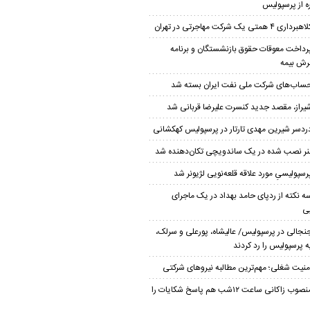
ه از پرسپولیس
هبرداری ۴ همتی یک شرکت مهاجرتی در تهران
رداخت معوقات حقوق بازنشستگان و برنامه
ش بیمه
ساب‌‌های شرکت ملی نفت ایران بسته شد
یراز، مقصد جدید کنسرت علیرضا قربانی شد
ردسر شیرین مهدی تارتار در پرسپولیس کهکشانی
نر نصب شده در یک ساندویچی تکان‌دهنده شد
رسپولیسیِ مورد علاقه قلعه‌نویی لژیونر شد
ه نکته از ردپای حامد بهداد در یک ماجرای
ی
نجالی در پرسپولیس/ عالیشاه، پورعلی و سرلک،
 پرسپولیس را رد کردند
منیت شغلی؛ مهم‌ترین مطالبه نیروهای شرکتی
منصوب زاکانی ساعت ۱۲شب هم پاسخ شکایات را