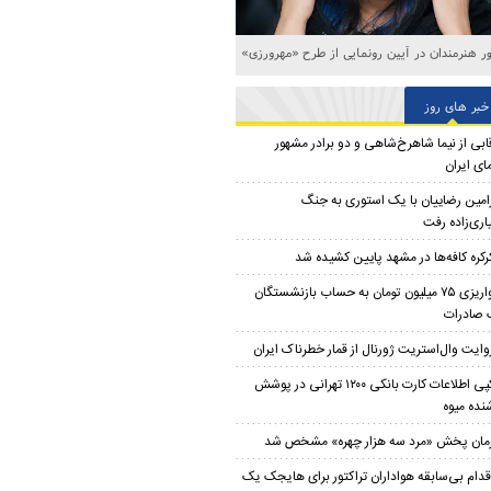
 هنرمندان در آیین رونمایی از طرح «مهرورزی»
خبر های روز
ابی از نیما شاهرخ‌شاهی و دو برادر مشهور
ای ایران
امین رضاییان با یک استوری به جنگ
اری‌زاده رفت
رکره کافه‌ها در مشهد پایین کشیده شد
واریزی ۷۵ میلیون تومان به حساب بازنشستگان
 صادرات
وایت وال‌استریت ژورنال از قمار خطرناک ایران
کپی اطلاعات کارت بانکی ۱۲۰۰ تهرانی در پوشش
نده میوه
مان پخش «مرد سه هزار چهره» مشخص شد
قدام بی‌سابقه هواداران تراکتور برای هایجک یک