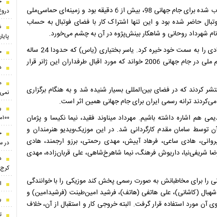
خ
نام اثر برگزیده شده «ای ایران (ایران من)» بود و همانند کار انتخاب شده برای جام جهانی 98، بیش از 6 دقیقه بود و زمینه‌ای حماسی‌ملی
دروغ
تبال حاضر شده بود و این تنها اشتراک کار با فضای فوتبال به حساب
ش
نام شهرداد روحانی و شاهکار بینش‌پژوه در آن به چشم می‌خورد.
پایا
در آن دوره ترانه‌های دیگری نیز به بازار عرضه شد که نگاه‌های زیادی را به سمت خود خیره کرد. یاسر بختیاری (یاس) که حدودا 24 ساله
ج
بود و جزو نسل اول رپ فارسی محسوب می‌شد، آهنگی برای تیم ملی در جام جهانی 2006 خواند که مورد اقبال طرفداران این ژانر قرار
د
م
تشر کردند که در فضای بین‌المللی بسیار شنیده شد و به هنگام برگزاری
نمی‌
ی‌کردند ترانه رسمی ایران برای جام جهانی همین اثر است.
ر
ی هم اشاره داشته باشیم. مهرداد میناوند فقید، نیما نکیسا و پژمان
۱۰۰میلیون تومان!
ن توسط سامان مقدم کارگردانی شد. در این موزیک‌ویدیو هنرمندان و
ج
یروانی، هادی ساعی، فرهاد آییش، مهدی رحمتی، برزو ارجمند، هادی
در سال
ا شریفی‌نیا، داریوش فرهنگ، نیما شاهرخ‌شاهی، علی قربان‌زاده، مهدی
کرج
نی را برای مخاطبانش به صورت رسمی پخش کند موزیکی را با خوانندگی
ا
 شهبال (کاشانی)، علی هاتفی (هاتف)، فرشید امین‌طینت (فرشیدامین) و
ر
نتشار رساندند که برای جام ملت‌های 2007 نیز ویدیوی آن مورد استفاده قرار گرفت. البته خروجی کار و استقبال از آن، خلاف
ت