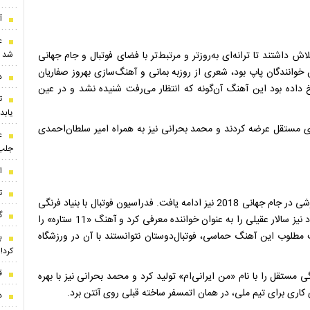
آ
ع
شد
 داشتند تا ترانه‌ای به‌روزتر و مرتبط‌تر با فضای فوتبال و جام جهانی
 خوانندگان پاپ بود، شعری از روزبه بمانی و آهنگ‌سازی بهروز صفاریان
د
خ داده بود این آهنگ آن‌گونه که انتظار می‌رفت شنیده نشد و در عین
ت
یابد
ی مستقل عرضه کردند و محمد بحرانی نیز به همراه امیر سلطان‌احمدی
ع
جلب‌
ا
ت
در ادامه بی‌توجهی به ذائقه مخاطب و همچنین جنس یک کار ورزشی در جام جهانی 2018 نیز ادامه یافت. فدراسیون فوتبال با بنیاد فرنگی
گرو
هنری رودکی قرارداد بست و ساخت اثر را به آن‌ها سپرد. این بنیاد نیز سالار عقیلی را به عنوان خواننده معرفی کرد و آهنگ «11 ستاره» را
ت مطلوب این آهنگ حماسی، فوتبال‌دوستان نتوانستند با آن در ورزشگاه
ب
کرد!
ق
 مستقل را با نام «من ایرانی‌ام» تولید کرد و محمد بحرانی نیز با بهره
کاری برای تیم ملی، در همان اتمسفر ساخته قبلی روی آنتن برد.
د