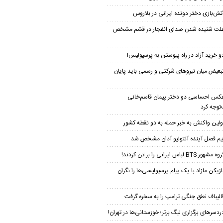
تش‌بازی دختر دونده ایرانی در بلاروس
لت شنیده شدن صدای انفجار در قشم مشخص
و خرید آزاد در راه پیوستن به پرسپولیس!
بعیض میان نیروهای شرکتی و رسمی باید پایان
کس احساسی دو دختر پیمان‌ قاسم‌خانی
توجه کرد
ولین واکنش به خبر حمله به دو نقطه کشور
یم فصل آینده آنتونیو آدان مشخص شد
ه مشهور BTS لباس ایرانی را بر تن کردند!
ازیکن مازاد با یک پیام پرسپولیسی‌ها را نگران
الیباف نطق جنگی ترامپ را به سخره گرفت
ردسرهای برگزاری لیگ برتر؛ خوزستانی‌ها در تهران!