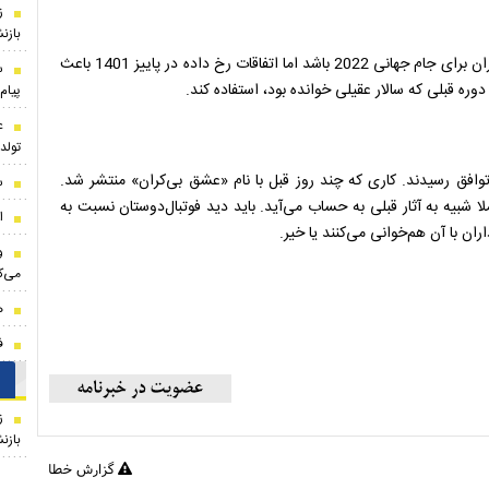
ز
بازن
قرار بود محمد معتمدی، یک خواننده سنتی دیگر، خواننده ترانه ایران برای جام جهانی 2022 باشد اما اتفاقات رخ داده در پاییز 1401 باعث
س
دوره قبلی که سالار عقیلی خوانده بود، استفاده کند.
پیام 
ع
تول
ن فوتبال و پرواز همای برای سرود رسمی تیم 2026 به توافق رسیدند. کاری که چند روز قبل با نام «عشق بی‌کران» منتشر شد.
س
 شبیه به آثار قبلی به حساب می‌آید. باید دید فوتبال‌دوستان نسبت به
ا
ن با آن هم‌خوانی می‌کنند یا خیر.
و
می‌ک
ه
ف
ز
بازن
گزارش خطا