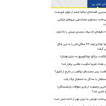
خبر های روز
رمربی افسانه‌ای ایتالیا چشم از جهان فروبست
رداخت مستقیم ساماندهی نیروهای شرکتی
ت
۱۲ دقیقه‌ای که میلاد محمدی تیمش را ناک‌اوت
لیلا اوتادی تولد ۴۳ سالگی‌اش را به این شکل
 گرفت
ازگشت برانکو ایوانکوویچ به دنیای فوتبال!
ر بغداد تقریبا حکومت نظامی برقرار شد!
قامت پسر محمدباقر ذوالقدر در خارج از کشور؟
ستقلال با سه گل به استقبال لیگ رفت
خرین وضعیت از واریز معوقات بازنشستگان/
ع تامین شد؟
رداخت عوارض به ایران بهتر از ادامه تنش است