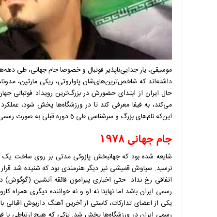
موسیقی، یار جدایی‌ناپذیر فوتبال و خصوصا جام جهانی، طی دهه‌
داشته‌اند که شاخص‌ترین‌های‌شان پاواروتی، ریکی مارتین، مدونا، آندر
حال ایران از ابتدای حضورش در بزرگ‌ترین رویداد فوتبالی جها
می‌کند، به فیفا معرفی کند تا در ورزشگاه‌ها پخش شود، عملکرد 
این‌که نام‌های بزرگ و سرشناسی طی 6 دوره قبلی به صورت رسمی و یا مستقل برای تیم ملی فوتبال ایران آثاری را منتشر کرده‌اند.
جام جهانی ۱۹۷۸
شایعه شده بود که جهانبخش پازوکی مدتی بر روی ساخت یک آهنگ
اتفاقی رخ نداد. حتی اخباری پیرامون فائقه آتشین (گوگوش) دست
رسمی ایران باشد اما نهایتا نه او و نه خواننده دیگری همراه 
رسمی ایران در ورزشگاه‌ها پخش شد. تِرَکی که هیچ ارتباطی با ف