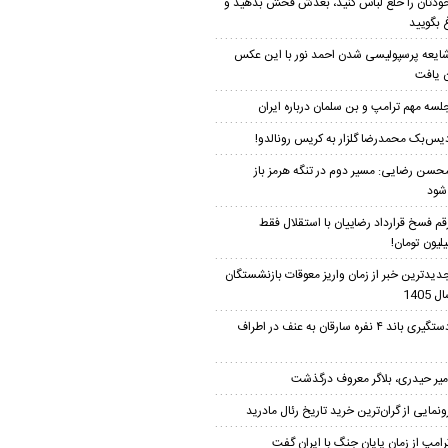
ودتان را خلع لباس کنید، بعدش فحش بدهید و
 بگویید
ایعه پرسپولیسی شدن احمد نور با این عکس
ن یافت
لسه مهم ترامپ و بن سلمان درباره ایران
یس‌بک محمدرضا گلزار به کریس رونالدو!
حسن رضایی: مسیر دوم در تنگه هرمز باز
شود
قم فسخ قرارداد رضاییان با استقلال فقط
دیدترین خبر از زمان واریز معوقات بازنشستگان
 1405
دستگیری باند ۴ نفره سارقان به عنف در اطراف
میر حیدری، بلاگر معروف درگذشت
ونمایی از گران‌ترین خرید تاریخ رئال مادرید
رامپ از زمان پایان جنگ با ایران گفت