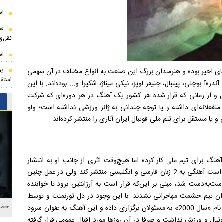
اس
نقل‌و
اس
پر
های اخیر بوده و هنرمندان بزرگ این صنعت به انواع مختلف در آن سهمی
استقل
ه‌آ بوچلی، پیتبال، جنیفر لوپز، نیکی میناژ، شکیرا و... بوده‌اند. با این
ن و از زمانی که قرار شده هر کشور یک آهنگ در هر دوره‌ای که شرکت
منفعلانه‌ای داشته و یا توجه چندانی به ژانر ورزشی نداشته است؛ ولو
 برای تیم ملی کار کرده اما هیچ‌وقت اثری از جانب او به انتشار
نرسید. سیاوش قمیشی نیز دیگر هنرمندی بود که شنیده شد قرار است آهنگی به 2 زبان فارسی و انگلیسی منتشر کند ولی در عمل چنین
‌به‌دست شد، مبنی بر این‌که قرار است به آرژانتین برود تا خواننده
کاروان تیم حشمت مهاجرانی نشدند. با این وجود در دل تورنمنت و توسط
حاشی
یکی از اعضای تدارکات، کاسِتی از آخرین آهنگ داریوش اقبالی با نام «سال 2000» به مسئولان برگزاری داده و این آهنگ به عنوان سرود
وتبال و ورزش نداشت و صرفا در آن روزها مورد اقبال عمومی قرار گرفته