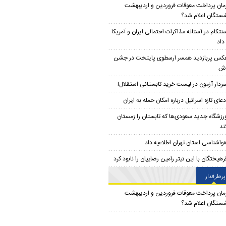
مان پرداخت معوقات فروردین و اردیبهشت
شستگان اعلام شد؟
نتکام در آستانه مذاکرات احتمالی ایران و آمریکا
داد
کس پربازدید همسر ارسطوی پایتخت در جشن
دش
ردار آزمون در لیست خرید تابستانی استقلال!
دعای تازه اسرائیل درباره امکان حمله به ایران
رزشگاه جدید سعودی‌ها که تابستان را زمستان
ند
واشناسی استان تهران اطلاعیه داد
رهیختگان با این تیتر رامین رضاییان را نابود کرد
پرطرفدار
مان پرداخت معوقات فروردین و اردیبهشت
شستگان اعلام شد؟