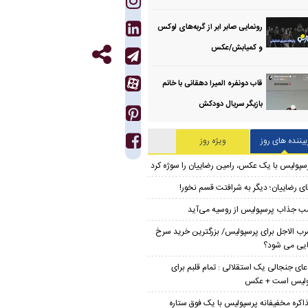
رونمایی صابر ابر از گربه‌های لوکس
و کمیابش/عکس
قاب دونفره المیرا دهقانی با خانم
بازیگر سریال دودکش
بیننده های روز
ویژه روز
سپولیس با یک عکس، رامین رضاییان را سوژه کرد
ای رضاییان؛ دیگر به شرافتت قسم نخور!
ب جذاب پرسپولیس از روسیه می‌آید
ب الاجل برای پرسپولیس/ بزرگترین خرید سرخ
ایی می شود؟
عای جنجالی یک استقلالی : تمام قلبم برای
ولیس است + عکس
اکره مخفیفانه پرسپولیس با یک فوق ستاره