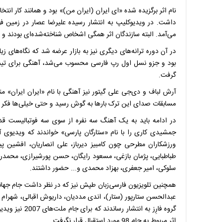
داشت. در ویدیوکلیپ به انتشار رسیده علیرضا عصار در زمین فو
می‌آمد. البته سازندگان اثر همگی اشخاص شناخته‌شده‌ای بودند و 
گرفت.
آرش لباف و دی‌جی علی گیتور نیز آهنگی با نام «ایران ایران» من
مسابقات صدای این ترک بارها به گوش رسید و حتی خیلی‌ها فکر م
در ادامه باید به یک آهنگ سه نفره از سوی سه فوتبالیست قدیم
جمشیدی کاری را با نام «ستارگان پارسی» خواندند که ویدیوی آ
ورزشکاران مطرحی چون کامبیز دیرباز، علی انصاریان، افشین پ
طباطبایی، پژمان بازغی، مسعود رایگان، حسن پورشیرازی، محمدرض
سلوکی، امیر جعفری، بهزاد محمدی و... حضور داشتند.
همچنین تلویزیون فارسی‌زبان طپش نیز که در نظر داشت جام جها
عبدالحسن ستارپور (ستار)، اندی مددیان، داریوش اقبالی، شهرام
گروه فارِز به ا
اثر مربوط به جام 98 مورد استقبال قرار نگرفت.