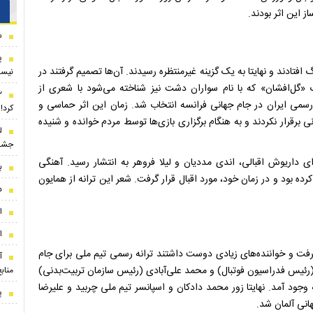
ز این اثر بودند.
س
پ
تادند و نهایتا به یک گزینه غیرمنتظره رسیدند. آن‌ها تصمیم گرفتند در
نیس
 «گل‌افشان» که با نام سواران دشت نیز شناخته می‌شود با شعری از
می ایران در جام جهانی فرانسه انتخاب شد. زمان این اثر حماسی و
کرد!
آن ارتباط چندانی برقرار نکردند و به هنگام برگزاری بازی‌ها توسط مردم خوانده و شنیده
جشن
ی داریوش اقبالی، اندی مددیان و لیلا فروهر به انتشار رسید. آهنگی
ب
ده بود و در زمان خود، مورد اقبال قرار گرفت. شعر این ترانه از همایون
د
ا
ا
سیقی و فوتبال در ایران با ورود به دهه 80 شدت گرفت و خواننده‌های زیادی دوست داشتند ترانه رسمی تیم ملی برای جام
آ
 (رئیس فدراسیون فوتبال) و محمد علی‌آبادی (رئیس سازمان تربیت‌بدنی)
مناب
 وجود آمد. نهایتا زور محمد دادکان و اسپانسر تیم ملی چربید و علیرضا
پ
انی آلمان شد.