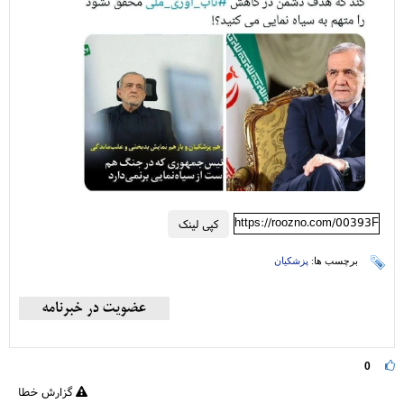
https://roozno.com/00393F
کپی لینک
برچسب ها:
پزشکیان
0
گزارش خطا