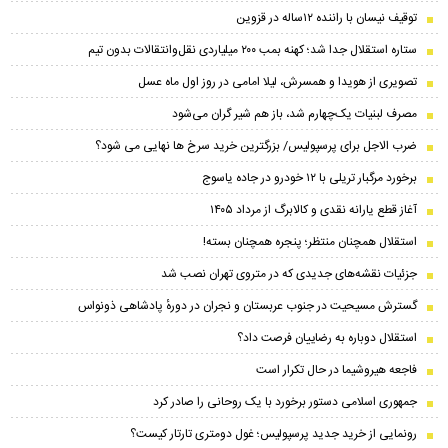
توقیف نیسان با راننده ۱۲ساله در قزوین
ستاره استقلال جدا شد؛ کهنه بمب ۲۰۰ میلیاردی نقل‌وانتقالات بدون تیم
تصویری از هویدا و همسرش، لیلا امامی در روز اول ماه عسل
مصرف لبنیات یک‌چهارم شد، باز هم شیر گران می‌شود
ضرب الاجل برای پرسپولیس/ بزرگترین خرید سرخ ها نهایی می شود؟
برخورد مرگبار تریلی با ۱۲ خودرو در جاده یاسوج
آغاز قطع یارانه نقدی و کالابرگ از مرداد ۱۴۰۵
استقلال همچنان منتظر؛ پنجره همچنان بسته!
جزئیات نقشه‌های جدیدی که در متروی تهران نصب شد
گسترش مسیحیت در جنوب عربستان و نجران در دورهٔ پادشاهی ذونواس
استقلال دوباره به رضاییان فرصت داد؟
فاجعه هیروشیما در حال تکرار است
جمهوری اسلامی دستور برخورد با یک روحانی را صادر کرد
رونمایی از خرید جدید پرسپولیس؛ غول دومتری تارتار کیست؟