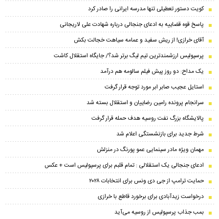
کویت دستور تعطیلی تنها مدرسه ایرانی را صادر کرد
پاسخ قوه قضاییه به ادعای جنجالی درباره شهادت علی لاریجانی
آقای خرازی! از ریش سفید و عمامه سیاهت خجالت بکش
پرسپولیس ارزشمندترین تیم لیگ برتر شد؟/ جایگاه استقلال کاشت
یک مداح: دو روز پیش فیلم سالومه هم درآمد
استایل عجیب صابر ابر مورد توجه قرار گرفت
سرانجام پرونده رامین رضاییان و استقلال بسته شد
پالایشگاه بزرگ نفت روسیه هدف حمله قرار گرفت
شرط جدید برای بازنشستگی اعلام شد
مهمان ویژه مادر سینمایی عمو پورنگ در منزلش
ادعای جنجالی یک استقلالی : تمام قلبم برای پرسپولیس است + عکس
حمایت ترامپ از جی دی ونس برای انتخابات ۲۰۲۸
درخواست زیدآبادی برای برخورد قاطع با خرازی
بمب جذاب پرسپولیس از روسیه می‌آید