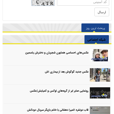
پربحث ترین روز
شبکه اجتماعی
عکس‌های احساسی همایون شجریان و دخترش یاسمین
عکس جدید گوگوش بعد از بیماری اش
رونمایی صابر ابر از گربه‌های لوکس و کمیابش/عکس
قاب دونفره المیرا دهقانی با خانم بازیگر سریال دودکش