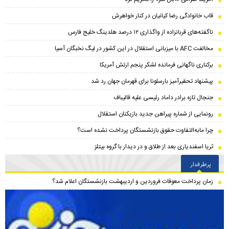
قاب خانوادگی رضا کیانیان در کنار خواهرش
ناگفته‌های قربانزاده از واگذاری ۱۲ درصد هلدینگ خلیج فارس
مخالفت AFC با میزبانی استقلال در این کشور در لیگ نخبگان آسیا
برکناری ناگهانی فرمانده لشکر پنجم ارتش آمریکا
پیشنهاد تحقیرآمیز بارسلونا برای قهرمان جهان رد شد
جنجال تازه برادر داماد رئیسی علیه قالیباف
رونمایی از شماره پیراهن جدید بازیکنان استقلال
چرا مابه‌التفاوت حقوق بازنشستگان پرداخت نشده است؟
ثریا اسفندیاری بعد از طلاق و در دیدار با گروه بیتلز
پرطرفدار
زمان پرداخت معوقات فروردین و اردیبهشت بازنشستگان اعلام شد؟