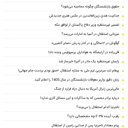
حقوق بازنشستگان چگونه محاسبه می‌شود؟
جذابیت هدی زین‌العابدین در عکس هنری جدیدش
تفسیر غیرمنتظره وزیر دفاع پاکستان از توافق مکه
میزبانی استقلال در آسیا به امارات می‌رسد؟
گوگوش در ۱۲سالگی و در کنار پدرش «صابر آتشین»
قلی‌زاده در آرایشگاه به هواداران پرسپولیس وعده داد!
زایمان غیرمنتظره یک مادر در آلبرتا خبرساز شد
پیغام تند سرمربی تیم ملی به ستاره استقلال: احمق بودم بردمت جام جهانی!
زمان دقیق واریز معوقات بازنشستگان در سال 1405 را اعلام کنید
عالی‌ترین ژنرال آمریکا به دنبال «راه فرار» از جنگ
درباره برادر محسن که به مذاکرات و این مسائل کاری ندارد!
تاجرنیا کدام استقلال را می‌بیند؟
رقیب آینده F-۳۵ چه مشخصاتی دارد؟
پیام معنادار تاجرنیا پس از جدایی رامین از استقلال