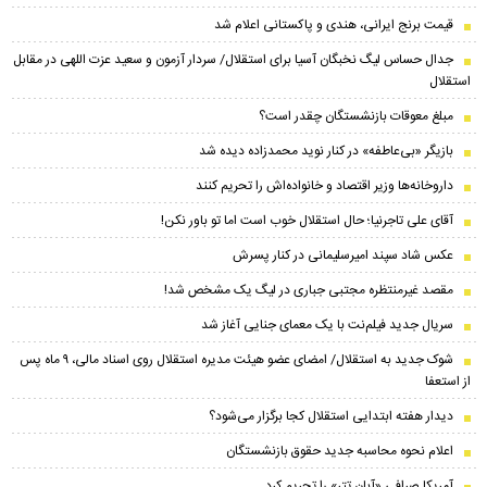
قیمت برنج ایرانی، هندی و پاکستانی اعلام شد
جدال حساس لیگ نخبگان آسیا برای استقلال/ سردار آزمون و سعید عزت اللهی در مقابل
استقلال
مبلغ معوقات بازنشستگان چقدر است؟
بازیگر «بی‌عاطفه» در کنار نوید محمدزاده دیده شد
داروخانه‌ها وزیر اقتصاد و خانواده‌اش را تحریم کنند
آقای علی تاجرنیا؛ حال استقلال خوب است اما تو باور نکن!
عکس شاد سپند امیرسلیمانی در کنار پسرش
مقصد غیرمنتظره مجتبی جباری در لیگ یک مشخص شد!
سریال جدید فیلم‌نت با یک معمای جنایی آغاز شد
شوک جدید به استقلال/ امضای عضو هیئت مدیره استقلال روی اسناد مالی، ۹ ماه پس
از استعفا
دیدار هفته ابتدایی استقلال کجا برگزار می‌شود؟
اعلام نحوه محاسبه جدید حقوق بازنشستگان
آمریکا صرافی «آبان تتر» را تحریم کرد