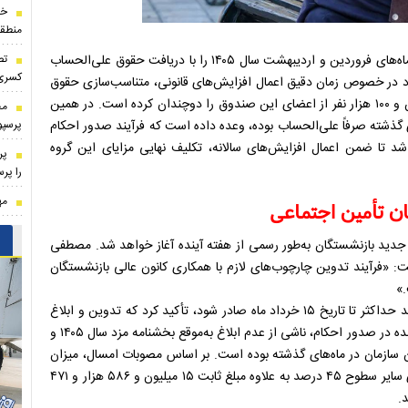
خط
منطقی
تص
بازنشستگان و مستمری‌بگیران سازمان تأمین اجتماعی در حالی ماه‌های فروردین و اردیبهشت سال ۱۴۰۵ را با دریافت حقوق علی‌الحساب
کسری
د در خصوص زمان دقیق اعمال افزایش‌های قانونی، متناسب‌سازی حقوق
و وضعیت مزایای جانبی، نگرانی‌های معیشتی بیش از پنج میلیون و ۱۰۰ هزار نفر از اعضای این صندوق را دوچندان کرده است. در همین
مخ
پرسپ
های گذشته صرفاً علی‌الحساب بوده، وعده داده است که فرآیند صدور احکام
 شد تا ضمن اعمال افزایش‌های سالانه، تکلیف نهایی مزایای این گروه
پر
را پر
مه
ن تأمین اجتماعی
جدید بازنشستگان به‌طور رسمی از هفته آینده آغاز خواهد شد. مصطفی
ت: «فرآیند تدوین چارچوب‌های لازم با همکاری کانون عالی بازنشستگان
.»
وی با بیان اینکه تلاش سازمان بر این است که تمامی احکام جدید حداکثر تا تاریخ ۱۵ خرداد ماه صادر شود، تأکید کرد که تدوین و ابلاغ
این احکام اولویت اصلی سازمان است. گفتنی است تأخیر پیش‌آمده در صدور احکام، ناشی از عدم ابلاغ به‌موقع بخشنامه مزد سال ۱۴۰۵ و
ان سازمان در ماه‌های گذشته بوده است. بر اساس مصوبات امسال، میزان
افزایش اصل مستمری برای حداقل‌بگیران معادل ۶۰ درصد و برای سایر سطوح ۴۵ درصد به علاوه مبلغ ثابت ۱۵ میلیون و ۵۸۶ هزار و ۴۷۱
.