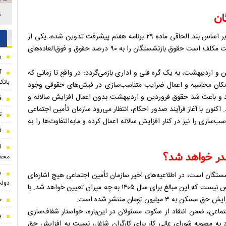
ت
ان
اجرای مرحله سوم و پایانی متناسب‌سازی حقوق بازنشستگان که بر اساس بند الحاقی ماده ۲۹ برنامه هفتم پیشرفت تدوین شده، یکی از
مطالبات اصلی جامعه بازنشستگی است. بر اساس این قانون، دولت مکلف است حقوق بازنشستگان را به ۹۰ درصد حقوق و فوق‌العاده‌های
ر
آ
و اردیبهشت، به یک گره فنی و اداری بازمی‌گردد؛ در واقع تا زمانی که
بانک
اساس مصوبات سال ۱۴۰۵ صادر نشود، امکان محاسبه و اعمال ضرایب متناسب‌سازی در فیش‌های حقوقی وجود
داد و باعث شد حقوق فروردین و اردیبهشت بدون اعمال افزایش سالانه و
ق
ر اساس آخرین حکم سال ۱۴۰۴ پرداخت شود. اکنون با آغاز فرآیند صدور احکام، انتظار می‌رود سازمان تأمین اجتماعی
ت
بات مربوط به متناسب‌سازی را نیز در کنار افزایش سالانه اعمال کرده و مابه‌التفاوت‌ها را به
قت
ا
محمد
شستگان است، در اطلاعیه‌های اخیر سازمان تأمین اجتماعی هیچ اشاره‌ای
دولت
به میزان افزایش حق مسکن و سایر مزایا نشده و همچنان مشخص نیست که این مبالغ برای سال ۱۴۰۵ به چه میزان تعیین خواهد شد. با
لیون تومان منتشر شده است.
م
ماعی، ضمن انتقاد از سکوت مسئولان در این‌باره، خواستار شفاف‌سازی
ب
اد به مصوبه شورای عالی کار برای کارگران شاغل، نسبت به افزایش حق