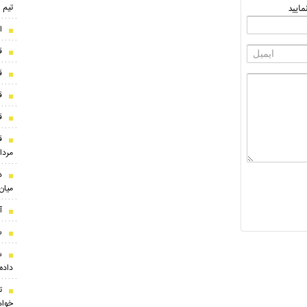
تیم 
ایید
ا
ق
ق
ق
قی
مرداد ۵
میان
آ
س
داده 
ت
خوا