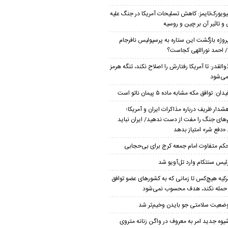
یویورک‌تایمز: کاهش تسلیحات آمریکا در جنگ علیه
 و تاثیر آن بر چین و روسیه
روژه بازگشت این ستاره به پرسپولیس نافرجام
/ احمد نوراللهی کجاست؟
والقدر: تا آمریکا رفتارش را اصلاح نکند، تنگه هرمز
نمی‌شود
یدان: توافق مکه مشابه ماده ۵ پیمان ناتو است
شدار ظریف درباره مذاکرات ایران و آمریکا؛
‌های جنگ را مفت از دست ندهید/ ایران نباید
 «دفع شر» امتیاز بدهد
کم متفاوت امام جمعه کرج برای بی‌حجابی
ئیس سنتکام وارد تل‌آویو شد
رکیه هیچ‌کس تا زمانی که به کشورهای عضو توافق
حمله نکند، هدف محسوب نمی‌شود
ضعیت سلامتی جو بایدن وخیم‌تر شد
یوه جدید امر به معروف در واگن زنانه متروی