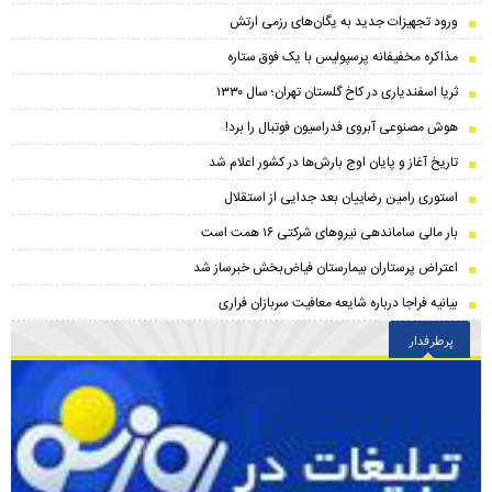
ورود تجهیزات جدید به یگان‌های رزمی ارتش
مذاکره مخفیفانه پرسپولیس با یک فوق ستاره
ثریا اسفندیاری در کاخ گلستان تهران؛ سال ۱۳۳۰
هوش مصنوعی آبروی فدراسیون فوتبال را برد!
تاریخ آغاز و پایان اوج بارش‌ها در کشور اعلام شد
استوری رامین رضاییان بعد جدایی از استقلال
بار مالی ساماندهی نیروهای شرکتی ۱۶ همت است
اعتراض پرستاران بیمارستان فیاض‌بخش خبرساز شد
بیانیه فراجا درباره شایعه معافیت سربازان فراری
پرطرفدار