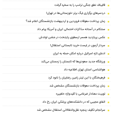
قالیباف نطق جنگی ترامپ را به سخره گرفت
دردسرهای برگزاری لیگ برتر؛ خوزستانی‌ها در تهران!
زمان پرداخت معوقات فروردین و اردیبهشت بازنشستگان اعلام شد؟
سنتکام در آستانه مذاکرات احتمالی ایران و آمریکا پیام داد
عکس پربازدید همسر ارسطوی پایتخت در جشن تولدش
سردار آزمون در لیست خرید تابستانی استقلال!
ادعای تازه اسرائیل درباره امکان حمله به ایران
ورزشگاه جدید سعودی‌ها که تابستان را زمستان می‌کند
هواشناسی استان تهران اطلاعیه داد
فرهیختگان با این تیتر رامین رضاییان را نابود کرد
زمان پرداخت معوقات بازنشستگان مشخص شد
توییت معنادار ضرغامی با کلیدواژه «تغییر»
اتفاق عجیبی که در دانشکده‌های پزشکی ایران رخ داد
سرانجام تکلیف پنجره نقل‌وانتقالاتی استقلال مشخص شد