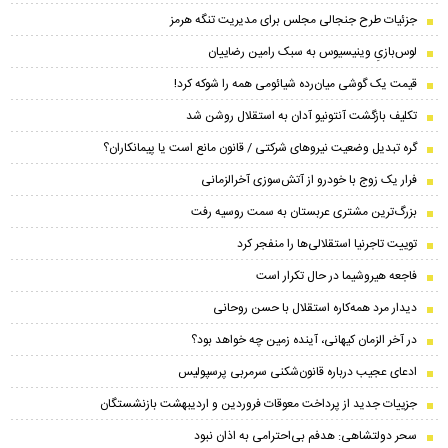
جزئیات طرح جنجالی مجلس برای مدیریت تنگه هرمز
لوس‌بازیِ وینیسیوس به سبک رامین رضاییان
قیمت یک گوشی میان‌رده شیائومی همه را شوکه کرد!
تکلیف بازگشت آنتونیو آدان به استقلال روشن شد
گره تبدیل وضعیت نیروهای شرکتی / قانون مانع است یا پیمانکاران؟
فرار یک زوج با خودرو از آتش‌سوزی آخرالزمانی
بزرگ‌ترین مشتری عربستان به سمت روسیه رفت
توییت تاجرنیا استقلالی‌ها را منفجر کرد
فاجعه هیروشیما در حال تکرار است
دیدار مرد همه‌کاره استقلال با حسن روحانی
در آخر الزمان کیهانی، آینده زمین چه خواهد بود؟
ادعای عجیب درباره قانون‌شکنی سرمربی پرسپولیس
جزییات جدید از پرداخت معوقات فروردین و اردیبهشت بازنشستگان
سحر دولتشاهی: هدفم بی‌احترامی به اذان نبود