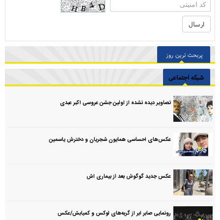
پربحث ترین روز
شبکه اجتماعی
تصاویر دیده نشده از اولین جشن عروسی اکبر عبدی
عکس‌های احساسی همایون شجریان و دخترش یاسمین
عکس جدید گوگوش بعد از بیماری اش
رونمایی صابر ابر از گربه‌های لوکس و کمیابش/عکس