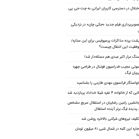
ختلال در دسترسی کاربران ایرانی به چت جی پی
صویربرداری فیلم جدید «جکی چان» در نزدیکی
شت پرده مذاکرات پرسپولیس برای این ستاره/
موفقیت این انتقال چیست؟
نگ مزار اکبر عبدی هم مسئله‌دار شد!
وتی عجیب فدراسیون فوتبال در طراحی چهره
بیان لیگ
واستگار فرانسوی مهدی طارمی را بشناسید
بی که از خانواده ۴ نفره شیلا خداداد پربازدید شد
انشین رامین رضاییان در استقلال سریع مشخص
پدیده لیگ برتر آینده استقلال
کلیف نیروهای شرکتی بالاخره روشن شد
اجاره این کلبه در شمال شبی ۸۱ میلیون تومان
!