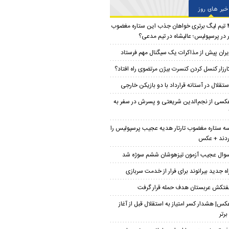
خبر های روز
۴ تیم لیگ برتری خواهان جذب این ستاره مغضوب
ار در پرسپولیس؛‌ عالیشاه در تیم مدعی؟
یران پیش از مذاکرات یک سیگنال مهم فرستاد
ارزار کنسل کردن کنسرت بیژن مرتضوی راه افتاد؟
ستقلال در آستانه قرارداد با دو بازیکن خارجی
کسی از نجم‌الدین شریعتی و پسرش در سفر به
ه ستاره مغضوب تارتار هدیه عجیب پرسپولیس را
ردند + عکس
وال عجیب آزمون تیزهوشان ششم سوژه شد
اه جدید بیرانوند برای فرار از خدمت سربازی
فتکش عربستان هدف حمله قرار گرفت
کس| هشدار کسر امتیاز به استقلال قبل از آغاز
برتر