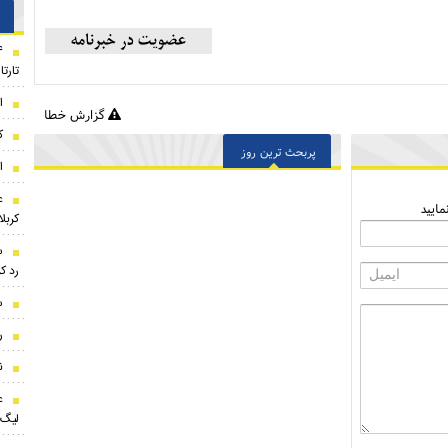
تارت
ا
گزارش خطا
ک
پربحث ترین روز
ا
ع
ایید
کربلا
س
رد ک
س
ر
ن
ع
لیگ 