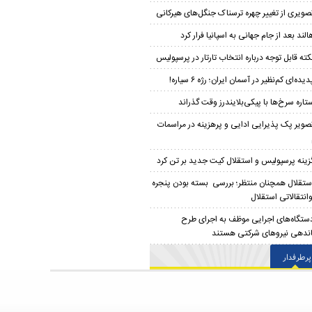
صویری از تغییر چهره ترسناک جنگل‌های هیرکانی
الند بعد از جام جهانی به اسپانیا فرار کرد
کته قابل توجه درباره انتخاب تارتار در پرسپولیس
دیده‌ای کم‌نظیر در آسمان ایران؛ رژه ۶ سیاره!
تاره سرخ‌ها با پیکی‌بلایندرز وقت گذراند
صویر پک پذیرایی ادایی و پرهزینه در مراسمات
زینه پرسپولیس و استقلال کیت جدید بر تن کرد
ستقلال همچنان منتظر؛ بررسی بسته بودن پنجره
وانتقالاتی استقلال
ستگاه‌های اجرایی موظف به اجرای طرح
ندهی نیروهای شرکتی هستند
پرطرفدار