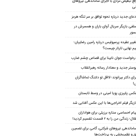
فع تبعیض مزدی با اجرای ساماندهی نیروهای
تی
دعای جدید درباره نحوه توافق بر سر تنگه هرمز
لفی بازیگر سریال آوای باران و همسرش در
سور
غییر عقیده پرسپولیس درباره رامین رضاییان؛
م نهایی تارتار چیست؟
رخواست جوان نابینا برای قصاص چشم ضارب
وستر جدید و معنادار رسانه رهبرانقلاب
رای دکتر بیرانوند؛ لااقل تو دلتنگ تماشاگران
!
کس پاییزی پویا امینی در وسط تابستان
ازیگر فیلم اخراجی‌ها با این عکس آفتابی شد
یام احساسی ستاره برزیلی برای هواداران
؛ زندگی من را به ۲ قسمت تقسیم کردید!
اماندهی نیروهای شرکتی، گامی برای تضمین
 و نظم‌بخشی به پرداخت‌ها