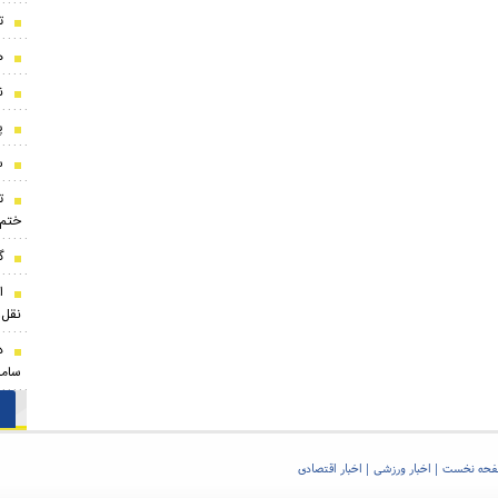
ت
ه
ن
پ
س
ت
ختم
گ
ا
نقل‌
د
ساما
حه نخست
اخبار ورزشی
اخبار اقتصادی