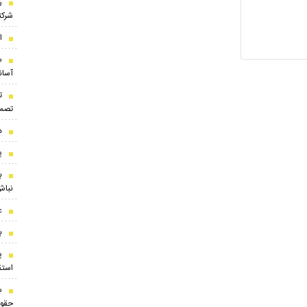
ر
شرک
ا
س
آسان
ت
تصمی
د
پ
ب
نباش
ع
ب
پ
استقلال
س
حقوق