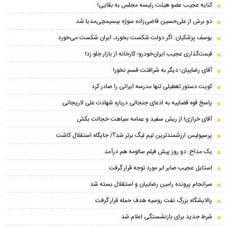
کنایه عجیب عضو هیئت رئیسه مجلس به بقایی!
دو برش از علی‌حسین‌ قاضی‌زاده سوژه بیسیمچی‌مدیا شد
یوسف پزشکیان: اگر دولت شکست بخورد، ایران شکست می‌خورد
قیمت‌گذاری عجیب ایران‌خودرو؛ کارخانه از بازار جلو زد!
آقای رضاییان؛ دیگر به شرافتت قسم نخور!
کویت دستور تعطیلی تنها مدرسه ایرانی را صادر کرد
پاسخ قوه قضاییه به ادعای جنجالی درباره شهادت علی لاریجانی
آقای خرازی! از ریش سفید و عمامه سیاهت خجالت بکش
پرسپولیس ارزشمندترین تیم لیگ برتر شد؟/ جایگاه استقلال کاشت
یک مداح: دو روز پیش فیلم سالومه هم درآمد
استایل عجیب صابر ابر مورد توجه قرار گرفت
سرانجام پرونده رامین رضاییان و استقلال بسته شد
پالایشگاه بزرگ نفت روسیه هدف حمله قرار گرفت
شرط جدید برای بازنشستگی اعلام شد