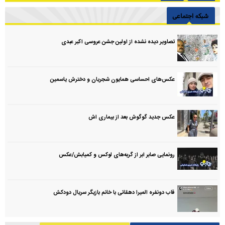
شبکه اجتماعی
تصاویر دیده نشده از اولین جشن عروسی اکبر عبدی
عکس‌های احساسی همایون شجریان و دخترش یاسمین
عکس جدید گوگوش بعد از بیماری اش
رونمایی صابر ابر از گربه‌های لوکس و کمیابش/عکس
قاب دونفره المیرا دهقانی با خانم بازیگر سریال دودکش