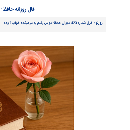
فال روزانه حافظ؛ شنبه ۲۳ فرور
روزنو :
غزل شماره 423 دیوان حافظ: دوش رفتم به در میکده خواب آلوده