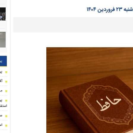
دین ۱۴۰۴
پر
پر
آق
مذ
پر
استقل
سر
اس