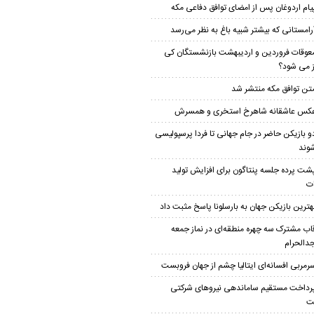
یام اردوغان پس از امضای توافق دفاعی مکه
رامستانی که بیشتر شبیه باغ به نظر می‌رسد
عوقات فروردین و اردیبهشت بازنشستگان کی
ز می شود؟
تن توافق مکه منتشر شد
کس عاشقانه شاهرخ استخری و همسرش
و بازیکن حاضر در جام جهانی تا فردا پرسپولیسی
وند
شت پرده جلسه پنتاگون برای افزایش تولید
ت
هترین بازیکن جهان به بارسلونا پاسخ مثبت داد
اب مشترک سه چهره منطقه‌ای در نماز جمعه
الحرام
رمربی افسانه‌ای ایتالیا چشم از جهان فروبست
رداخت مستقیم ساماندهی نیروهای شرکتی
ت