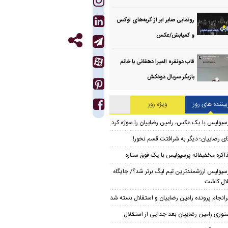
رونمایی صابر ابر از گربه‌های لوکس
و کمیابش/عکس
قاب دونفره المیرا دهقانی با خانم
بازیگر سریال دودکش
بیننده های روز
ویژه روز
سپولیس با یک عکس، رامین رضاییان را سوژه کرد
ای رضاییان؛ دیگر به شرافتت قسم نخور!
اکره مخفیفانه پرسپولیس با یک فوق ستاره
سپولیس ارزشمندترین تیم لیگ برتر شد؟/ جایگاه
ال کاشت
انجام پرونده رامین رضاییان و استقلال بسته شد
توری رامین رضاییان بعد جدایی از استقلال