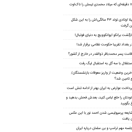
۱۲ دقیقه‌ای که میلاد محمدی تیمش را ناک‌اوت
لیلا اوتادی تولد ۴۳ سالگی‌اش را به این شکل
 گرفت
ازگشت برانکو ایوانکوویچ به دنیای فوتبال!
ر بغداد تقریبا حکومت نظامی برقرار شد!
قامت پسر محمدباقر ذوالقدر در خارج از کشور؟
ستقلال با سه گل به استقبال لیگ رفت
خرین وضعیت از واریز معوقات بازنشستگان/
ع تامین شد؟
رداخت عوارض به ایران بهتر از ادامه تنش است
ودتان را خلع لباس کنید، بعدش فحش بدهید و
 بگویید
ایعه پرسپولیسی شدن احمد نور با این عکس
ن یافت
لسه مهم ترامپ و بن سلمان درباره ایران