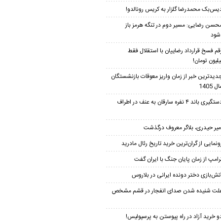
یس‌بک محمدرضا گلزار به کریس رونالدو!
حسن رضایی: مسیر دوم در تنگه هرمز باز
شود
قم فسخ قرارداد رضاییان با استقلال فقط
دیدترین خبر از زمان واریز معوقات بازنشستگان
 1405
دستگیری باند ۴ نفره سارقان به عنف در اطراف
میر حیدری، بلاگر معروف درگذشت
ونمایی از گران‌ترین خرید تاریخ رئال مادرید
رامپ از زمان پایان جنگ با ایران گفت
تش‌بازی دختر دونده ایرانی در بلاروس
لت شنیده شدن صدای انفجار در قشم مشخص
و خرید آزاد در راه پیوستن به پرسپولیس!