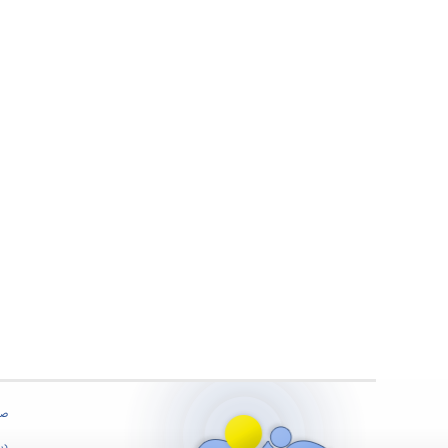
صف
درب