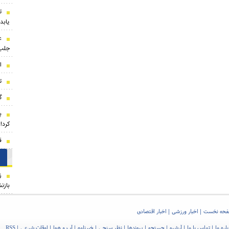
ت
یابد
ع
جلب‌
ا
ت
گرو
ب
کرد!
ق
ز
بازن
حه نخست
اخبار ورزشی
اخبار اقتصادی
اره ما
تماس با ما
آرشیو
جستجو
پیوندها
نظر سنجی
خبرنامه
آب و هوا
اوقات شرعی
RSS