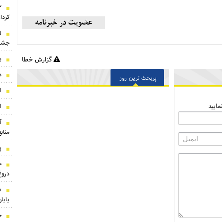
کرد!
جشن
ب
گزارش خطا
د
پربحث ترین روز
ا
ایید
ا
آ
مناب
پ
خ
دروغ
ش
پایا
ج