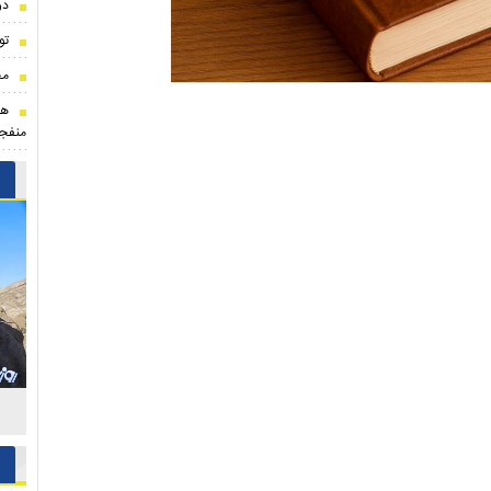
دو
تو
مح
هو
منفجر