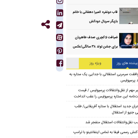
قاب دونفره المیرا دهقانی با خانم
بازیگر سریال دودکش
ضیافت لاکچری صدف طاهریان
برای جشن تولد ۳۸ سالگی‌/عکس
بیننده های روز
ویژه روز
افقت سرمربی استقلالی با جدایی یک ستاره به
 پرسپولیس
ر مهم از نقل‌وانتقالات پرسپولیس / قیمت
‌نامه این ستاره پرسپولیس را عقب انداخت
ران جدید استقلال با ستاره آفریقایی/ طلب
 جنپو از استقلال
ب نقل‌وانتقالات استقلال منفجر شد
کنش رسمی فیفا به تماس اینفانتینو با ترامپ