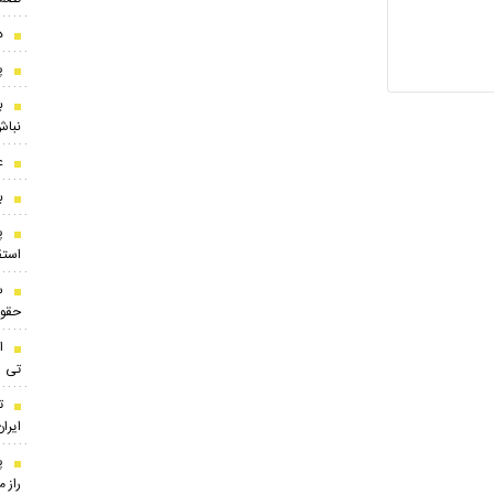
د
پ
ب
نباش
ع
ب
پ
استقلال
س
حقوق
ا
تی
ت
ایران
پ
راز 