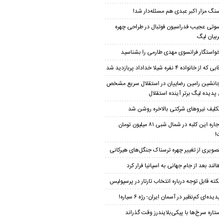
نگ مزار اکبر عبدی هم مسئله‌دار شد!
وتی عجیب فدراسیون فوتبال در طراحی چهره
بیان لیگ
واستگار فرانسوی مهدی طارمی را بشناسید
بی که از خانواده ۴ نفره شیلا خداداد پربازدید شد
انشین رامین رضاییان در استقلال سریع مشخص
پدیده لیگ برتر آینده استقلال
کلیف نیروهای شرکتی بالاخره روشن شد
اجاره این کلبه در شمال شبی ۸۱ میلیون تومان
!
صویری از تغییر چهره ترسناک جنگل‌های هیرکانی
الند بعد از جام جهانی به اسپانیا فرار کرد
کته قابل توجه درباره انتخاب تارتار در پرسپولیس
دیده‌ای کم‌نظیر در آسمان ایران؛ رژه ۶ سیاره!
تاره سرخ‌ها با پیکی‌بلایندرز وقت گذراند