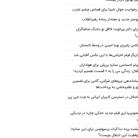
رخواست جوان نابینا برای قصاص چشم ضارب
وستر جدید و معنادار رسانه رهبرانقلاب
رای دکتر بیرانوند؛ لااقل تو دلتنگ تماشاگران
!
کس پاییزی پویا امینی در وسط تابستان
ازیگر فیلم اخراجی‌ها با این عکس آفتابی شد
یام احساسی ستاره برزیلی برای هواداران
؛ زندگی من را به ۲ قسمت تقسیم کردید!
اماندهی نیروهای شرکتی، گامی برای تضمین
 و نظم‌بخشی به پرداخت‌ها
ختلال در دسترسی کاربران ایرانی به چت جی پی
صویربرداری فیلم جدید «جکی چان» در نزدیکی
شت پرده مذاکرات پرسپولیس برای این ستاره/
موفقیت این انتقال چیست؟