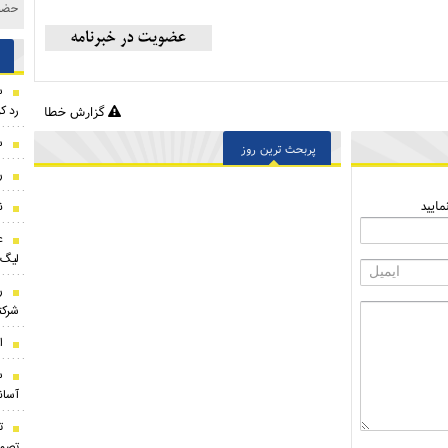
حضور
س
رد ک
گزارش خطا
س
پربحث ترین روز
ر
ایید
ن
ع
لیگ 
ر
شرک
ا
س
آسان
ت
تصمی