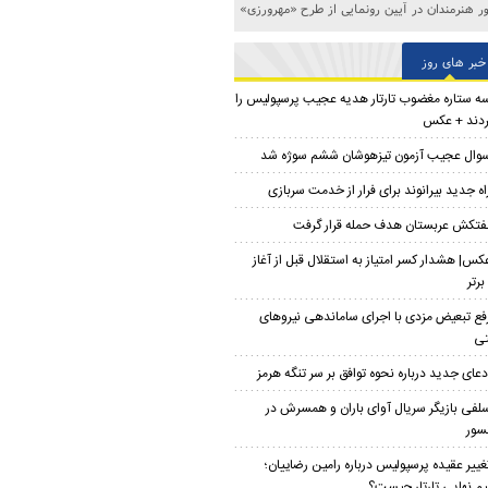
 هنرمندان در آیین رونمایی از طرح «مهرورزی»
خبر های روز
ه ستاره مغضوب تارتار هدیه عجیب پرسپولیس را
ردند + عکس
وال عجیب آزمون تیزهوشان ششم سوژه شد
اه جدید بیرانوند برای فرار از خدمت سربازی
فتکش عربستان هدف حمله قرار گرفت
کس| هشدار کسر امتیاز به استقلال قبل از آغاز
برتر
فع تبعیض مزدی با اجرای ساماندهی نیروهای
تی
دعای جدید درباره نحوه توافق بر سر تنگه هرمز
لفی بازیگر سریال آوای باران و همسرش در
سور
غییر عقیده پرسپولیس درباره رامین رضاییان؛
م نهایی تارتار چیست؟