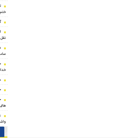
ت
ختم
گ
ا
نقل‌
د
ساما
خ
خداح
م
خ
ح
هالی
واشق