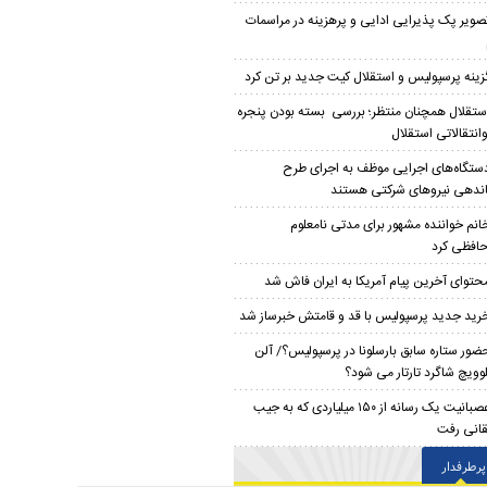
صویر پک پذیرایی ادایی و پرهزینه در مراسمات
زینه پرسپولیس و استقلال کیت جدید بر تن کرد
ستقلال همچنان منتظر؛ بررسی بسته بودن پنجره
وانتقالاتی استقلال
ستگاه‌های اجرایی موظف به اجرای طرح
ندهی نیروهای شرکتی هستند
انم خواننده مشهور برای مدتی نامعلوم
افظی کرد
حتوای آخرین پیام آمریکا به ایران فاش شد
رید جدید پرسپولیس با قد و قامتش خبرساز شد
ضور ستاره سابق بارسلونا در پرسپولیس؟/ آلن
لوویچ شاگرد تارتار می شود؟
عصبانیت یک رسانه از ۱۵۰ میلیاردی که به جیب
انی رفت
پرطرفدار