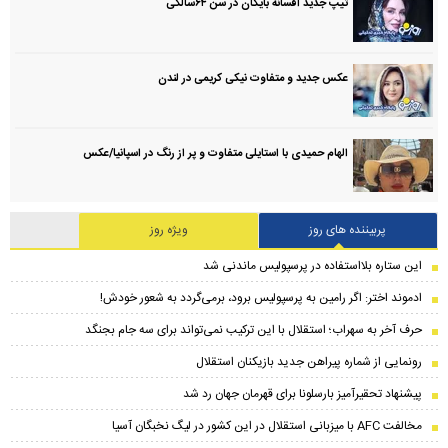
تیپ جدید افسانه بایگان در سن ۶۴سالگی
عکس جدید و متفاوت نیکی کریمی در لندن
الهام حمیدی با استایلی متفاوت و پر از رنگ در اسپانیا/عکس
پربیننده های روز
ویژه روز
این ستاره بلااستفاده در پرسپولیس ماندنی شد
ادموند اختر: اگر رامین به پرسپولیس برود، برمی‌گردد به شعور خودش!
حرف آخر به سهراب؛ استقلال با این ترکیب نمی‌تواند برای سه جام بجنگد
رونمایی از شماره پیراهن جدید بازیکنان استقلال
پیشنهاد تحقیرآمیز بارسلونا برای قهرمان جهان رد شد
مخالفت AFC با میزبانی استقلال در این کشور در لیگ نخبگان آسیا