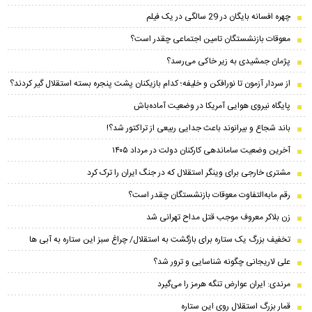
چهره افسانه بایگان در 29 سالگی در یک فیلم
معوقات بازنشستگان تامین اجتماعی چقدر است؟
پژمان جمشیدی به زیر خاکی می‌رسد؟
از سردار آزمون تا نورافکن و خلیفه؛ کدام بازیکنان پشت پنجره بسته استقلال گیر کردند؟
پایگاه نیروی هوایی آمریکا در وضعیت آماده‌باش
باند شجاع و بیرانوند باعث جدایی ربیعی از تراکتور شد؟!
آخرین وضعیت ساماندهی کارکنان دولت در مرداد ۱۴۰۵
مشتری خارجی برای وینگر استقلال که در جنگ ایران را ترک کرد
رقم مابه‌التفاوت معوقات بازنشستگان چقدر است؟
زن بلاکر معروف موجب قتل مداح تهرانی شد
تخفیف بزرگ یک ستاره برای بازگشت به استقلال/ چراغ سبز این ستاره به آبی ها
علی لاریجانی چگونه شناسایی و ترور شد؟
مرندی: ایران عوارض تنگه هرمز را می‌گیرد
قمار بزرگ استقلال روی این ستاره