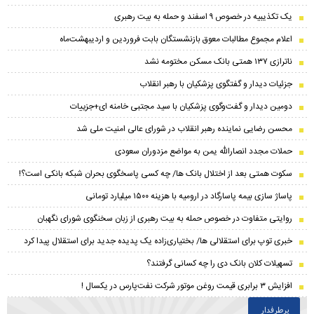
یک تکذیبیه در خصوص ۹ اسفند و حمله به بیت رهبری
اعلام مجموع مطالبات معوق بازنشستگان بابت فروردین و اردیبهشت‌ماه
ناترازی ۱۳۷ همتی بانک مسکن مختومه نشد
جزئیات دیدار و گفتگوی پزشکیان با رهبر انقلاب
دومین دیدار و گفت‌وگوی پزشکیان با سید مجتبی خامنه ای+جزییات
محسن رضایی نماینده رهبر انقلاب در شورای عالی امنیت ملی شد
حملات مجدد انصارالله یمن به مواضع مزدوران سعودی
سکوت همتی بعد از اختلال بانک ها/ چه کسی پاسخگوی بحران شبکه بانکی است؟!
پاساژ سازی بیمه پاسارگاد در ارومیه با هزینه ۱۵۰۰ میلیارد تومانی
روایتی متفاوت در خصوص حمله به بیت رهبری از زبان سخنگوی شورای نگهبان
خبری توپ برای استقلالی ها/ بختیاری‌زاده یک پدیده جدید برای استقلال پیدا کرد
تسهیلات کلان بانک دی را چه کسانی گرفتند؟
افزایش ۳ برابری قیمت روغن موتور شرکت نفت‌پارس در یکسال !
پرطرفدار