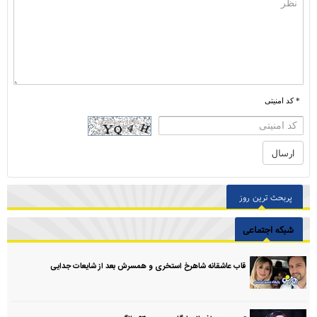
* کد امنیتی
پربحث ترین روز
شبکه اجتماعی
قاب عاشقانه شاهرخ استخری و همسرش بعد از شایعات جدایی