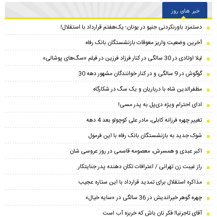
خبر های روز
دستمزد باورنکردنی جنپو در یونان؛ یک‌هفتم قرارداد با استقلال!
آخرین وضعیت واریز معوقات بازنشستگان بانک رفاه
لیلا اوتادی در 30 سالگی در کنار فرزاد فرزین در فیلم «سگ‌های پوشالی»
گوگوش در 9 سالگی و در کنار خوانندگان مشهور دهه 30
مظفرالدین شاه با درباریان و یک سگ در شکارگاه
ادای احترام ویژه دی‌پل به پدر مسی!
تغییر چهره فرزانه کابلی، مادر علی کوچولو بعد 4 دهه
شوک جدید به بازنشستگان بانک رفاه با این فرمول
اکبر عبدی و همسرش، معصومه قاسمی در روز عروسی شان
راز غیبت زن تهرانی / اعترافات تکان دهنده پدر جنایتکار
مذاکره استقلال برای تمدید قرارداد با این ستاره عجیب
چهره گوهر خیراندیش در 36 سالگی در «سایه خیال»
آقای تاجرنیا! فکر نان باش که خربزه آب است