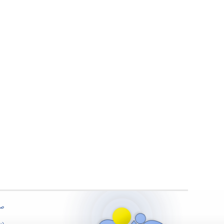
صف
درب