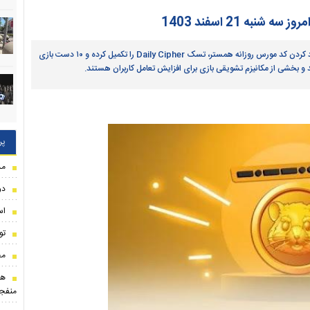
به 21 اسفند 1403
شما می‌توانید در بازی جدید Hamster GameDev Heroes با وارد کردن کد مورس روزانه همستر، تسک Daily Cipher را تکمیل کرده و ۱۰ دست بازی
ند و بخشی از مکانیزم تشویقی بازی برای افزایش تعامل کاربران هستند.
پر
مذ
دو
اس
تو
مح
هو
منفجر