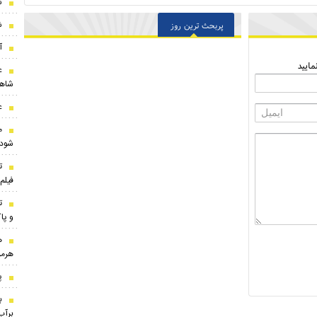
ش
ش
پربحث ترین روز
آ
ایید
ع
شاه
ع
م
شود!
ت
فیل
ت
و پاک
ه
هرمز
پ
ب
برآب