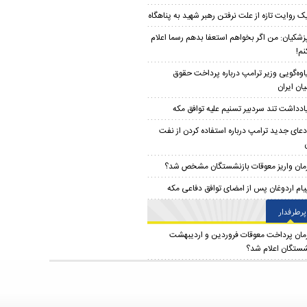
ک روایت تازه از علت نرفتن رهبر شهید به پناهگاه
زشکیان: من اگر بخواهم استعفا بدهم رسما اعلام
نم!
اوه‌گویی وزیر ترامپ درباره پرداخت حقوق
یان ایران
ادداشت تند سردبیر تسنیم علیه توافق مکه
دعای جدید ترامپ درباره استفاده کردن از نفت
مان واریز معوقات بازنشستگان مشخص شد؟
یام اردوغان پس از امضای توافق دفاعی مکه
پرطرفدار
مان پرداخت معوقات فروردین و اردیبهشت
شستگان اعلام شد؟