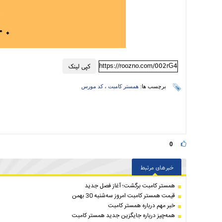
https://roozno.com/002rG4
کپی لینک
برچسب ها:
همستر کامبت
،
کد مورس
0
خبرهای مرتبط
همستر کامبت برگشت؛ آغاز فصل جدید
قیمت همستر کامبت امروز سه‌شنبه 30 بهمن
خبر مهم درباره همستر کامبت
همه‌چیز درباره جایگزین جدید همستر کامبت