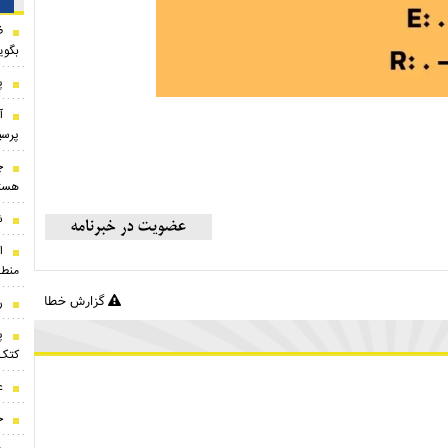
ظ
بگوی
پ
​
پرسپ
چ
هست
ش
ا
منطق
گزارش خطا
رون
پ
کتک‌
ع
ح