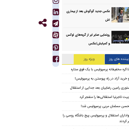
عکس جدید گوگوش بعد از بیماری
اش
رونمایی صابر ابر از گربه‌های لوکس
و کمیابش/عکس
بیننده های روز
ویژه روز
اکره مخفیفانه پرسپولیس با یک فوق ستاره
 خرید آزاد در راه پیوستن به پرسپولیس!
توری رامین رضاییان بعد جدایی از استقلال
ییت تاجرنیا استقلالی‌ها را منفجر کرد
سن مسلمان مربی پرسپولیس شد!
اداران استقلال و پرسپولیس پیج باشگاه روسی را
 کردند