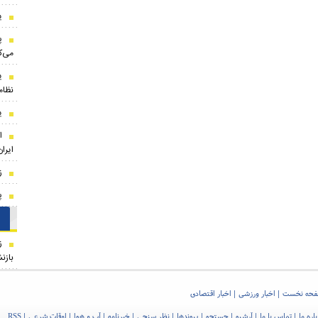
ی
پ
می‌ک
ی
نظام
ی
ا
ایران
ز
پ
ز
بازن
حه نخست
اخبار ورزشی
اخبار اقتصادی
اره ما
تماس با ما
آرشیو
جستجو
پیوندها
نظر سنجی
خبرنامه
آب و هوا
اوقات شرعی
RSS