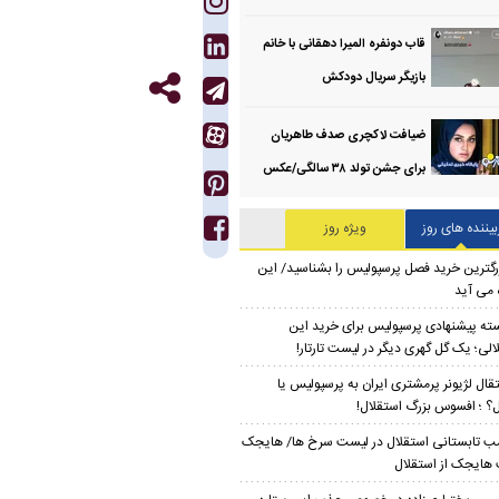
قاب دونفره المیرا دهقانی با خانم
بازیگر سریال دودکش
ضیافت لاکچری صدف طاهریان
برای جشن تولد ۳۸ سالگی‌/عکس
بیننده های روز
ویژه روز
رگترین خرید فصل پرسپولیس را بشناسید/ این
 می آید
ته پیشنهادی پرسپولیس برای خرید این
الی؛ یک گل گهری دیگر در لیست تارتار!
تقال لژیونر پرمشتری ایران به پرسپولیس یا
ل؟ ؛ افسوس بزرگ استقلال!
ب تابستانی استقلال در لیست سرخ ها/ هایجک
ایجک از استقلال