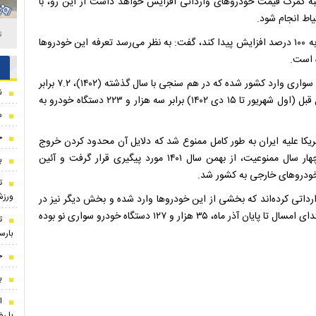
ه گمرک قیمت خودرو‌های وارداتی افزایش خواهد داشت از این رو، با
اط انجام شود.
ت
وی درباره تعرفه خودرو‌های برقی که قرار است از سال آینده از ۴ به ۱۰۰ درصد افزایش پیدا کند، گفت: به نظر می‌رسد تعرفه این خودرو‌ها
از اول شهریور تا ۱۵ دی ۱۴۰۳ تعداد ۲۳ هزار و ۲۶۵ دستگاه خودرو سواری وارد کشور شده که در هم سنجی با سال گذشته (۱۴۰۲)، ۷.۲ برابر
ن
رشد داشته است. واردات خودرو سواری در بازه زمانی مشابه سال قبل (اول شهریور تا ۱۵ دی ۱۴۰۲) برابر سه هزار و ۲۲۳ دستگاه خودرو به
س
ج
۱ و با تشدید تحریم‌های آمریکا علیه ایران به طور کامل ممنوع شد که دلایل آن محدود کردن خروج
ارز، حمایت از تولیدات داخلی و افزایش اشتغال بود. پس از چهار سال ممنوعیت، از بهمن سال ۱۴۰۱ مورد پیگیری قرار گرفت و آئین
ب
خودرو‌های خارجی به کشور شد.
ت
ورز
رداتی کرده‌اند که بخشی از این خودرو‌ها وارد شده و بخش دیگر نیز در
مسیر واردات هستند. مجموع خودرو‌های وارد شده به کشور از ابتدای امسال تا پایان آذر ماه، ۳۵ هزار و ۱۲۷ دستگاه خودرو سواری نو بوده
ت
بارسل
ج
ب
ا
با رض