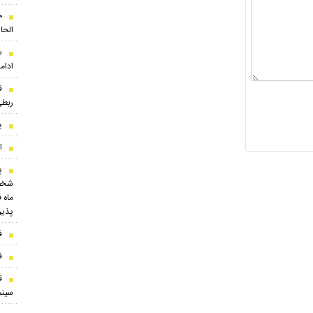
ج
الحا
س
ادام
ف
ربطی
ی
ا
پ
شخصی
ماه 
پذیر
فا
فا
ق
سینم