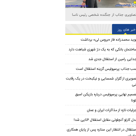
صاویری جذاب از جنگنده شخصی رئیس ناسا
خبر های روز
وید محمدزاده فاز «بروس لی» برداشت
اختمان بانکی که به یک دژ شهری شباهت دارد
دایی رامین از استقلال جدی شد
مب جذاب پرسپولیس گزینه استقلال است
صویری از گلزار، شمسایی و نیکبخت در یک رقابت
شی
صمیم نهایی پرسپولیس درباره بازیکن اسبق
ونا
زئیات تازه از مذاکرات ایران و عمان
دل کارلو آنچلوتی مقابل استقلال ۶تایی شد!
ستقلال در انتظار این ستاره پس از پایان همکاری
اییان