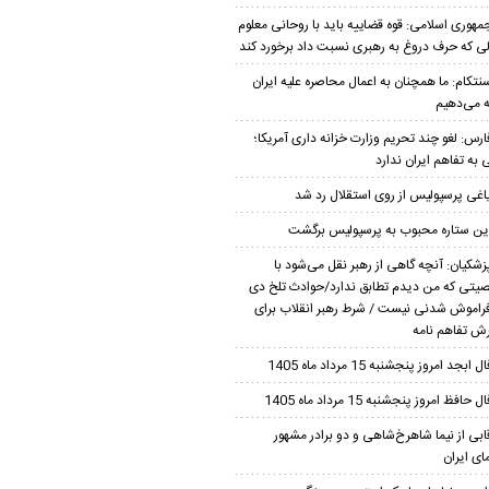
مهوری اسلامی: قوه قضاییه باید با روحانی معلوم
لی که حرف دروغ به رهبری نسبت داد برخورد کند
نتکام: ما همچنان به اعمال محاصره علیه ایران
ه می‌دهیم
ارس: لغو چند تحریم وزارت خزانه داری آمریکا؛
 به تفاهم ایران ندارد
اغی پرسپولیس از روی استقلال رد شد
ین ستاره محبوب به پرسپولیس برگشت
زشکیان‌: آنچه گاهی از رهبر نقل می‌شود با
تی که من دیدم تطابق ندارد/حوادث تلخ دی
فراموش شدنی نیست / شرط رهبر انقلاب برای
ش تفاهم نامه
ل ابجد امروز پنجشنبه 15 مرداد ماه 1405
ل حافظ امروز پنجشنبه 15 مرداد ماه 1405
ابی از نیما شاهرخ‌شاهی و دو برادر مشهور
ای ایران