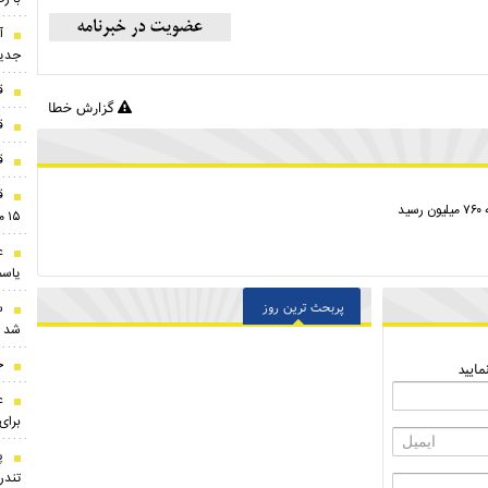
آ
جدید
ق
گزارش خطا
ق
قی
ق
۱۵ مرداد ۱۴۰۵
ع
یاسم
س
پربحث ترین روز
شد
ج
ایید
ع
برای
پ
تندر