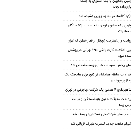
امین رضاییان با یک استوری به جنگ
اری‌زاده رفت
رکره کافه‌ها در مشهد پایین کشیده شد
واریزی ۷۵ میلیون تومان به حساب بازنشستگان
 صادرات
وایت وال‌استریت ژورنال از قمار خطرناک ایران
کپی اطلاعات کارت بانکی ۱۲۰۰ تهرانی در پوشش
نده میوه
مان پخش «مرد سه هزار چهره» مشخص شد
قدام بی‌سابقه هواداران تراکتور برای هایجک یک
ه از پرسپولیس
هبرداری ۴ همتی یک شرکت مهاجرتی در تهران
رداخت معوقات حقوق بازنشستگان و برنامه
ش بیمه
ساب‌‌های شرکت ملی نفت ایران بسته شد
یراز، مقصد جدید کنسرت علیرضا قربانی شد