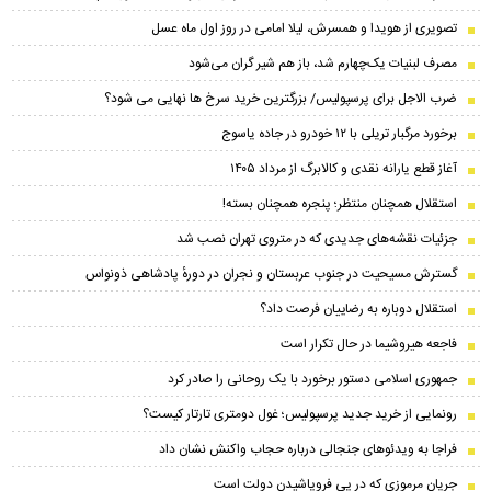
تصویری از هویدا و همسرش، لیلا امامی در روز اول ماه عسل
مصرف لبنیات یک‌چهارم شد، باز هم شیر گران می‌شود
ضرب الاجل برای پرسپولیس/ بزرگترین خرید سرخ ها نهایی می شود؟
برخورد مرگبار تریلی با ۱۲ خودرو در جاده یاسوج
آغاز قطع یارانه نقدی و کالابرگ از مرداد ۱۴۰۵
استقلال همچنان منتظر؛ پنجره همچنان بسته!
جزئیات نقشه‌های جدیدی که در متروی تهران نصب شد
گسترش مسیحیت در جنوب عربستان و نجران در دورهٔ پادشاهی ذونواس
استقلال دوباره به رضاییان فرصت داد؟
فاجعه هیروشیما در حال تکرار است
جمهوری اسلامی دستور برخورد با یک روحانی را صادر کرد
رونمایی از خرید جدید پرسپولیس؛ غول دومتری تارتار کیست؟
فراجا به ویدئوهای جنجالی درباره حجاب واکنش نشان داد
جریان مرموزی که در پی فروپاشیدن دولت است