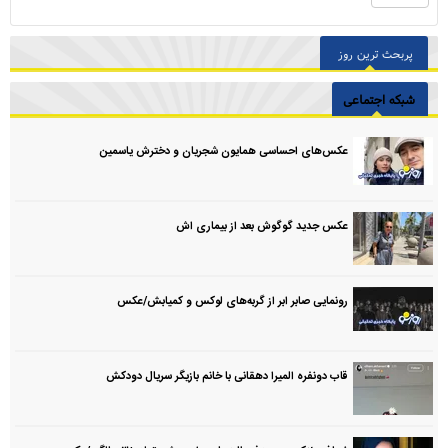
پربحث ترین روز
شبکه اجتماعی
عکس‌های احساسی همایون شجریان و دخترش یاسمین
عکس جدید گوگوش بعد از بیماری اش
رونمایی صابر ابر از گربه‌های لوکس و کمیابش/عکس
قاب دونفره المیرا دهقانی با خانم بازیگر سریال دودکش