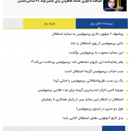
ضیافت لاکچری صدف طاهریان برای جشن تولد ۳۸ سالگی‌/عکس
پربیننده های روز
ویژه روز
پیشنهاد ۲ میلیون دلاری پرسپولیس به ستاره استقلال
یاغی پرسپولیس از روی استقلال رد شد
این ستاره محبوب به پرسپولیس برگشت
رقم رضایتنامه این لژیونر مشخص شد؛ پرسپولیس پرداخت می‌کند؟!
بمب جذاب پرسپولیس گزینه استقلال است
یک زن بمب نقل‌وانتقالاتی پرسپولیس را خنثی کرد!
مورچه اتمی تارتار؛ جدیدترین گزینه برای عدد طلایی پرسپولیس
استقلال در انتظار این ستاره پس از پایان همکاری با رضاییان
غول دو متری در اردوی پرسپولیس!
بدل کارلو آنچلوتی مقابل استقلال ۶تایی شد!
تصویر روز