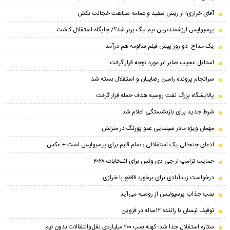
آقای خرازی! از ریش سفید و عمامه سیاهت خجالت بکش
پرسپولیس ارزشمندترین تیم لیگ برتر شد؟/ جایگاه استقلال کاشت
یک مداح: دو روز پیش فیلم سالومه هم درآمد
استایل عجیب صابر ابر مورد توجه قرار گرفت
سرانجام پرونده رامین رضاییان و استقلال بسته شد
پالایشگاه بزرگ نفت روسیه هدف حمله قرار گرفت
شرط جدید برای بازنشستگی اعلام شد
مهمان ویژه مادر سینمایی عمو پورنگ در منزلش
ادعای جنجالی یک استقلالی : تمام قلبم برای پرسپولیس است + عکس
حمایت ترامپ از جی دی ونس برای انتخابات ۲۰۲۸
درخواست زیدآبادی برای برخورد قاطع با خرازی
بمب جذاب پرسپولیس از روسیه می‌آید
توقیف نیسان با راننده ۱۲ساله در قزوین
ستاره استقلال جدا شد؛ کهنه بمب ۲۰۰ میلیاردی نقل‌وانتقالات بدون تیم