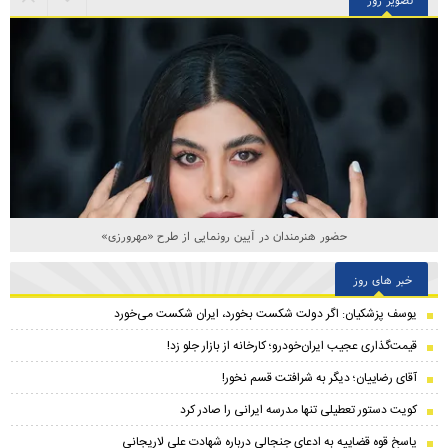
حضور هنرمندان در آیین رونمایی از طرح «مهرورزی»
خبر های روز
یوسف پزشکیان: اگر دولت شکست بخورد، ایران شکست می‌خورد
قیمت‌گذاری عجیب ایران‌خودرو؛ کارخانه از بازار جلو زد!
آقای رضاییان؛ دیگر به شرافتت قسم نخور!
کویت دستور تعطیلی تنها مدرسه ایرانی را صادر کرد
پاسخ قوه قضاییه به ادعای جنجالی درباره شهادت علی لاریجانی