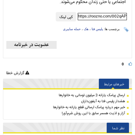
اجتماعی یا حتی زندان محکوم می‌شوند.
https://roozno.com/002qAP
کپی لینک
برچسب ها:
پلیس فتا
،
هک
،
حمله سایبری
0
گزارش خطا
خبرهای مرتبط
ارسال پیامک یارانه 3 میلیون تومانی به خانوارها
هشدار پلیس فتا به آیفون‌داران
خبر مهم درباره پیامک ارسالی قطع یارانه به خانوارها
آزار و اذیت همسر سابق با این روش شرم‌آور!
نظر شما