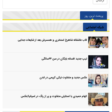
پربحث ترین روز
شبکه اجتماعی
قاب عاشقانه شاهرخ استخری و همسرش بعد از شایعات جدایی
تیپ جدید افسانه بایگان در سن ۶۴سالگی
عکس جدید و متفاوت نیکی کریمی در لندن
الهام حمیدی با استایلی متفاوت و پر از رنگ در اسپانیا/عکس