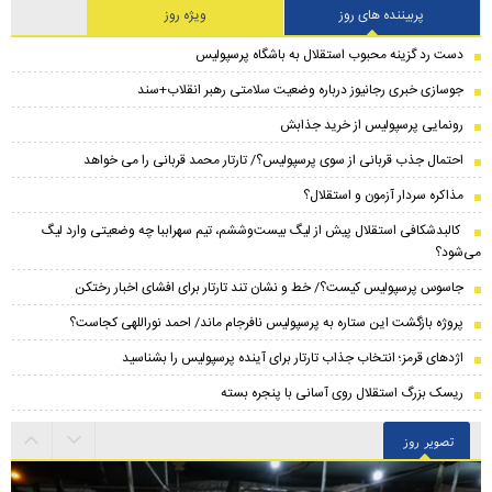
پربیننده های روز
ویژه روز
دست رد گزینه محبوب استقلال به باشگاه پرسپولیس
جوسازی خبری رجانیوز درباره وضعیت سلامتی رهبر انقلاب+سند
رونمایی پرسپولیس از خرید جذابش
احتمال جذب قربانی از سوی پرسپولیس؟/ تارتار محمد قربانی را می خواهد
مذاکره سردار آزمون و استقلال؟
کالبدشکافی استقلال پیش از لیگ بیست‌و‌ششم، تیم سهراببا چه وضعیتی وارد لیگ
می‌شود؟
جاسوس پرسپولیس کیست؟/ خط و نشان تند تارتار برای افشای اخبار رختکن
پروژه بازگشت این ستاره به پرسپولیس نافرجام ماند/ احمد نوراللهی کجاست؟
اژدهای قرمز؛ انتخاب جذاب تارتار برای آینده پرسپولیس را بشناسید
ریسک بزرگ استقلال روی آسانی با پنجره بسته
تصویر روز