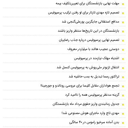
مهلت نهایی بازنشستگان برای تعیین‌تکلیف بیمه
تصمیم تازه مهدی تارتار برای لو رفتن ترکیب پرسپولیس
مدافع استقلالی جایگزین پورعلی‌گنجی شد
بازنشستگان در این تاریخ‌ها منتظر واریز باشند
تصمیم نهایی پرسپولیس درباره جذب رضاییان
دوستی عجیب هالند با میلیاردر معروف
اشتباه مهلک نیازمند در پرسپولیس
انتقال لژیونر ملی‌پوش به پرسپولیس کنسل شد
تراکتور رسما تبدیل به بمب حاشیه شد
تجمع هواداران مقابل کلیسا برای عروسی رونالدو و جورجینا!
گزینه مدنظر پرسپولیس همه را ناامید کرد
جدول زمانبندی واریز حقوق مرداد ماه بازنشستگان
مهدی تاج وارد ماجرای هوش مصنوعی شد!
بدن آماده سرخیو راموس در ۴۰ سالگی