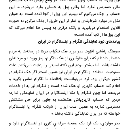
این پول‌ها به حساب واریز شده است. در واقع پلیس به تراکنش‌های
مالی دسترسی ندارد اما وقتی پول به حسابی وارد می‌شود، ما این
حساب را چک می‌کنیم که ببینیم این پول از کجا آمده است. به عنوان
مثال در موارد شرط‌بندی و قمار از این طریق از بانک مرکزی به صورت
آنلاین استعلام می‌گیریم و بانک مرکزی به پلیس فتا اعلام می‌کند که
این پول‌ها از کجا آمده است».
پیامدهای نبود نمایندگی تلگرام و اینستاگرام در ایران
سرهنگ پاشایی افزود: «در مورد هک تلگرام، بارها در رسانه‌ها به مردم
هشدار داده‌ام که برای جلوگیری از هک تلگرام، رمز ورود دو مرحله‌ای
داشته باشند اما بیشتر مردم این نکته امنیتی را رعایت نمی‌کنند. علت
ممنوعیت استفاده از تلگرام در ایران نیز همین است. اگر هک تلگرام در
کشور دیگری بود، فرد می‌توانست بلافاصله با تلگرام تماس بگیرد و
اعلام کند حساب کاربری او هک شده است و تلگرام نیز به او خدمات
می‌دهد اما چون تلگرام یا مثلا اینستاگرام در ایران نمایندگی ندارد؛
فردی که حساب کاربری‌اش هک‌شده به جایی برای حل مشکلش
دسترسی ندارد؛ به همین علت ایران از شرکت تلگرام یا اینستاگرام
خواسته که در ایران نمایندگی داشته باشند.»
«در مواردی، یک فرد یک صفحه حرفه‌ایِ کاری در اینستاگرام دارد و