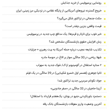
رونمایی پرسپولیس از خرید جذابش
خروج گسترده نیروهای آمریکایی از پایگاه نظامی در نزدیکی مرز زمینی ایران
مثلث جنجالی در تراکتور شکل می‌گیرد؟
قیمت واقعی بنزین چقدر است؟
خبر خوب برای تارتار و قرمزها/ یک مدافع چپ جدید در پرسپولیس
زمان افزایش حقوق بازنشستگان مشخص شد؟
تکذیب شایعه عجیب درباره حمله آمریکا به بیت رهبری + جزئیات
شهلا ریاحی در 30 سالگی سوار بر الاغ در «بوسۀ مادر»
۲ ستاره استقلال در آلومینیوم اراک/ شوک جدید به سهراب
تانیا جوهری (همسر اول خسرو شکیبایی) در 39 سالگی در یک فیلم
جواد نکونام سرمربی جدید تراکتور شد!
آزیتا حاجیان در 33 سالگی در «سفر جادویی»
دستمزد باورنکردنی جنپو در یونان؛ یک‌هفتم قرارداد با استقلال!
آخرین وضعیت واریز معوقات بازنشستگان بانک رفاه