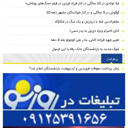
لیلا اوتادی در 30 سالگی در کنار فرزاد فرزین در فیلم «سگ‌های پوشالی»
گوگوش در 9 سالگی و در کنار خوانندگان مشهور دهه 30
مظفرالدین شاه با درباریان و یک سگ در شکارگاه
ادای احترام ویژه دی‌پل به پدر مسی!
تغییر چهره فرزانه کابلی، مادر علی کوچولو بعد 4 دهه
شوک جدید به بازنشستگان بانک رفاه با این فرمول
پرطرفدار
زمان پرداخت معوقات فروردین و اردیبهشت بازنشستگان اعلام شد؟