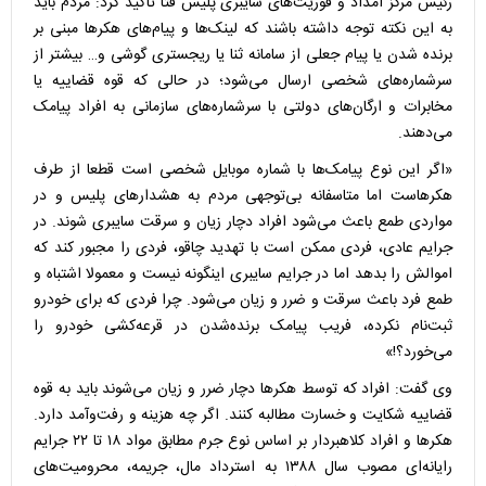
رئیس مرکز امداد و فوریت‌های سایبری پلیس فتا تاکید کرد: مردم باید
به این نکته توجه داشته باشند که لینک‌ها و پیام‌های هکرها مبنی بر
برنده شدن یا پیام جعلی از سامانه ثنا یا ریجستری گوشی و… بیشتر از
سرشماره‌های شخصی ارسال می‌شود؛ در حالی که قوه قضاییه یا
مخابرات و ارگان‌های دولتی با سرشماره‌های سازمانی به افراد پیامک
می‌دهند.
«اگر این نوع پیامک‌ها با شماره موبایل شخصی است قطعا از طرف
هکرهاست اما متاسفانه بی‌توجهی مردم به هشدارهای پلیس و در
مواردی طمع باعث می‌شود افراد دچار زیان و سرقت سایبری شوند. در
جرایم عادی، فردی ممکن است با تهدید چاقو، فردی را مجبور کند که
اموالش را بدهد اما در جرایم سایبری اینگونه نیست و معمولا اشتباه و
طمع فرد باعث سرقت و ضرر و زیان می‌شود. چرا فردی که برای خودرو
ثبت‌نام نکرده، فریب پیامک برنده‌شدن در قرعه‌کشی خودرو را
می‌خورد؟!»
وی گفت: افراد که توسط هکرها دچار ضرر و زیان می‌شوند باید به قوه
قضاییه شکایت و خسارت مطالبه کنند. اگر چه هزینه و رفت‌وآمد دارد.
هکرها و افراد کلاهبردار بر اساس نوع جرم مطابق مواد ۱۸ تا ۲۲ جرایم
رایانه‌ای مصوب سال ۱۳۸۸ به استرداد مال، جریمه، محرومیت‌های