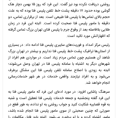
روشنی دریافت نکرده بود نیز گفت: این فرد که روز ۱۵ بهمن دچار هک
گوشی بوده حدود ۱۷ دقیقه پشت خط تلفن پلیس فتا بوده که به علت
حجم بالای تماس‌ها با پلیس فتا طبیعی است. بعد از برقراری تماس، دو
دقیقه با مامور پلیس فتا صحبت کرده است. البته این فرد در زمان
طلایی بلافاصله بعد از وقوع جرم با پلیس فتای تهران بزرگ تماس گرفته
که اظهاراتش مورد تائید است.
رئیس مرکز امداد و فوریت‌های سایبری پلیس فتا ادامه داد: در بسیاری
از استان‌ها ترافیک پشت خط پلیس فتا نداریم و بیشتر در تهران بزرگ
شاهد آن هستیم چون تماس مردم زیاد است. در مواردی هم افراد از
شهرهای دیگر به اشتباه با سامانه پلیس فتا در تهران وصل می‌شوند؛
البته به زودی با اصلاح سامانه تلفن پلیس فتا این مشکل برطرف
می‌شود و به افراد نیازمند واقعی خدمات در هر شهر خدمات‌رسانی
انجام خواهد شد.
سرهنگ پاشایی افزود: در مورد ادعای این فرد که مامور پلیس فتا به
این فرد گفته پنجشنبه و جمعه خدمات پلیس فتا تعطیل است و شنبه
به قوه قضاییه شکایت کنید و جواب روشنی به او نداده، به طور قطع در
صورتی که چنین صحبتی از سوی مامور پلیس فتا انجام شده باشد،
مامور اشتباه کرده و با او برخورد می‌شود. البته باید فایل مکالمات را