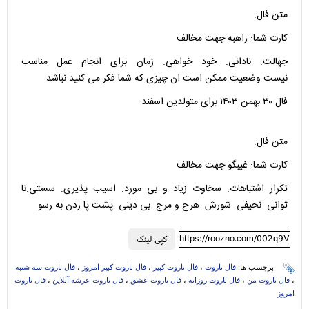
متن فال:
کارت شما: راهبه جهت مخالف
جهالت. نادانی. خود خواهی. زمان برای انجام عمل مناسب
نیست.وضعیت ممکن است ان چیزی که شما فکر می کنید نباشد
فال ۳۰ بهمن ۱۴۰۳ برای متولدین اسفند
متن فال:
کارت شما: غیبگو جهت مخالف
تکرار اشتباهات. سخاوت زیاد و بی مورد. اسیب پذیری. سستی.نا
توانی. نحیفی. شورش. هرج و مرج. بی دینی .پشت پا زدن به رسو
https://roozno.com/002q9V
کپی لینک
برچسب ها:
فال تاروت
،
فال تاروت کبیر
،
فال تاروت کبیر امروز
،
فال تاروت سه شنبه
،
فال تاروت من
،
فال تاروت روزانه
،
فال تاروت عشق
،
فال تاروت عرشه آنلاین
،
فال تاروت
امروز