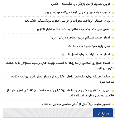
اولین تصاویر از مزار بازیگر تازه درگذشته + عکس
مصوبه هیات وزیران در پی توقیف برنامه فردوسی پور
زمان احتمالی پرداخت معوقات و افزایش حقوق بازنشستگان بانک رفاه
عکس تیپ متفاوت نعیمه نظام‌دوست با کت و شلوار فانتزی
ادعای جدید سنتکام درباره محاصره دریایی ایران
زمان واریز سود جدید سهام عدالت
ادعای جدید ترامپ درباره تعامل با ایران!
انتقاد جمهوری اسلامی از تندروها: به استناد توییت های ترامپ، مسئولان را به خیانت
متهم می کنید؟
هشدار ظریف درباره یک خطر داخلی؛ نگذاریم از دستاوردهای ایران روایت «ذلت»
ساخته شود
غرویان: منافقین داخلی می خواهند پزشکیان را از صحنه خارج کنند/ پزشکیان باید از
خاتمی، روحانی و ظریف استفاده کند
تفسیر عجیب زیدآبادی از آمدن محسن رضایی به شعام
پرطرفدار