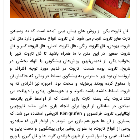
فال تاروت
یکی از روش های پیش بینی آینده است که به وسیله‌ی
کارت های
تاروت
‌‌‌ انجام می شود.
فال تاروت
انواع مختلفی دارد مثل‌ فال
تاروت یهودی،
فال تاروت
رنگی، فال تاروت‌ اصلی،
فال تاروت
کبیر و فال
تاروت صغیر. در این متن با ما همراه باشید تا فال تاروت کبیر را
بخوانید.یکی از قدیمی‌ترین روش‌های پیشگویی یا الهام بخشی در
تاریخ، تاروت بوده هست. تاروت در قدیم مورد توجه اشراف و
ثروتمندان بود زیرا دسترسی به پیشگوی مسلط در زمانی که حاکمان آن
را ممنوع کرده بودند پرهزینه و سخت بود. امروزه نیز افرادی که به
تاروت تسلط داشته باشند نادرند و یا هزینه‌های زیادی را دریافت می
کنند.تاروت یک بسته کارت بازی است که از اواسط قرن پانزدهم
میلادی در مناطقی از اروپا برای انجام بازی هایی مانند تاروچینی
ایتالیایی، تاروت فرانسوی و Königrufen اتریشی استفاده می شد، که
بسیاری از آن ها هنوز هم بازی می شوند. در اواخر قرن ۱۸ میلادی،
برخی از انواع تاروت، به عنوان روشی برای پیشگویی و دست یابی به
اهداف غیبی و اسرار آمیز، از طریق خواندن کارت ها و فال گیری با ورق