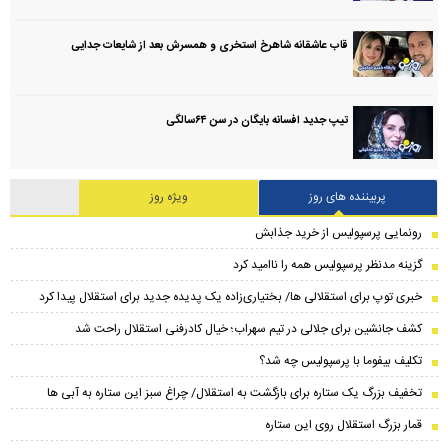
قاب عاشقانه شاهرخ استخری و همسرش بعد از شایعات جدایی
تیپ جدید افسانه بایگان در سن ۶۴سالگی
پربیننده های روز
ویژه روز
رونمایی پرسپولیس از خرید جذابش
گزینه مدنظر پرسپولیس همه را ناامید کرد
خبری توپ برای استقلالی ها/ بختیاری‌زاده یک پدیده جدید برای استقلال پیدا کرد
کشف جانشین برای جلالی در تیم سهراب؛ خیال کادرفنی استقلال راحت شد
تکلیف بیفوما با پرسپولیس چه شد؟
تخفیف بزرگ یک ستاره برای بازگشت به استقلال/ چراغ سبز این ستاره به آبی ها
قمار بزرگ استقلال روی این ستاره