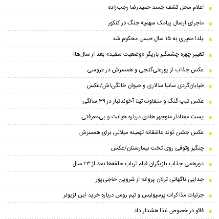
اعلام محل کشف جسد حمیدرضا رجب‌زاده
ماجرای ارسال پیامک سهمیه جنگ در کنکور
یلدا معیری به ۱۵ سال حبس محکوم شد
تغییر چهره چشمگیر بازیگر «وضعیت سفید» بعد از سال‌ها!
عکس جذاب از پورعلی‌گنجی و همسرش در عروسی
خیابان‌گردی سانیا سالاری و حیوان خانگی‌اش/عکس
عکس تیپ گنگ و متفاوت تینا آخوندتبار در ۳۹ سالگی
پست معنادار منوچهر هادی درباره خیانت و بی‌معرفتی
عکس جشن تولد عاشقانه تهمینه میلانی برای همسرش
چنگیز وثوقی روی تخت بیمارستان/عکس
دورهمی جذاب بازیگران فیلم ارباب حلقه‌ها بعد از ۲۳ سال
جدایی ناگهانی ترلان پروانه از شروین حاجی‌پور
جزئیات مذاکرات پرسپولیس و تیم روس درباره خرید این لژیونر
فائو در خصوص غذا هشدار داد