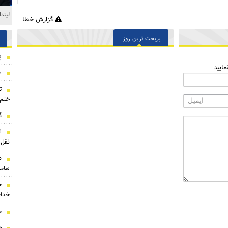
لیند
گزارش خطا
پربحث ترین روز
پ
ایید
س
ت
ختم
گ
ا
نقل‌
د
ساما
خ
خداح
م
خ