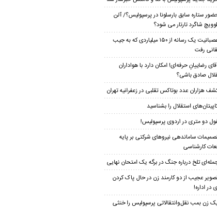
ضور ستاره سابق بارسلونا در پرسپولیس؟/ آلن
لوویچ شاگرد تارتار می شود؟
عصبانیت یک رسانه از ۱۵۰ میلیاردی که به جیب
انی رفت
قای رضاییانِ حرفه‌ای! امکان دارد با هواداران
لال صادق باشی؟
شف هزاران عدد بوتاکس تقلبی در زعفرانیه تهران
اپیتان‌های استقلال را بشناسید
ول دو متری در اردوی پرسپولیس!
صمیمات ساماندهی نیروهای شرکتی بر پایه
عات کارشناسی
مله‌ای تلخ درباره جنگ در برگه یک امتحان نهایی
صویر عجیب از دو کارمند زن در حال پاک کردن
 در اداره!
ک زن بمب نقل‌وانتقالاتی پرسپولیس را خنثی