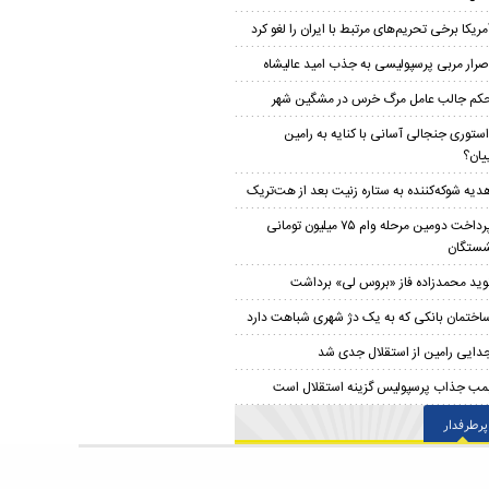
مریکا برخی تحریم‌های مرتبط با ایران را لغو کرد
صرار مربی پرسپولیسی به جذب امید عالیشاه
کم جالب عامل مرگ خرس در مشگین‌ شهر
ستوری جنجالی آسانی با کنایه به رامین
یان؟
دیه شوکه‌کننده به ستاره زنیت بعد از هت‌تریک
پرداخت دومین مرحله وام ۷۵ میلیون تومانی
شستگان
وید محمدزاده فاز «بروس لی» برداشت
اختمان بانکی که به یک دژ شهری شباهت دارد
دایی رامین از استقلال جدی شد
مب جذاب پرسپولیس گزینه استقلال است
پرطرفدار