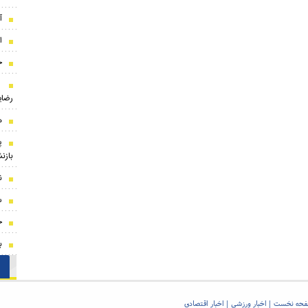
آ
ا
ح
ا
رضای
ه
بازن
ن
س
ج
ب
حه نخست
اخبار ورزشی
اخبار اقتصادی