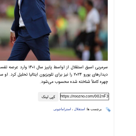
دیدارهای یورو ۲۰۲۴ را نیز برای تلویزیون ایتالیا تحل
چهره کاملاً شناخته شده محسوب می‌شود.
https://roozno.com/002nF3
کپی لینک
برچسب ها:
استقلال
،
استراماچونی