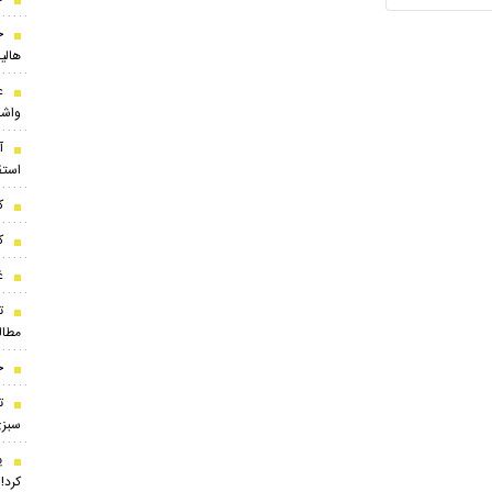
ح
هالی
واشق
آ
استق
ک
ک
غ
ت
مطال
ج
ت
سبزی
ی
کرد!