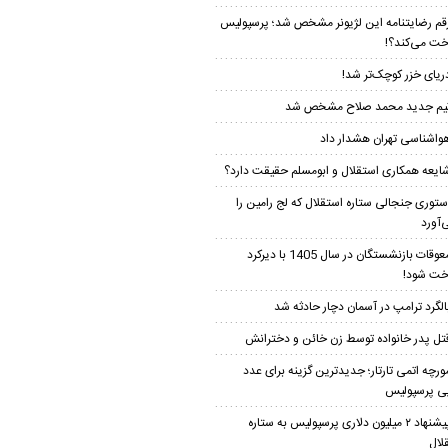
قم رضایتنامه این لژیونر مشخص شد؛ پرسپولیس
خت می‌کند؟!
ریای خزر کوچک‌تر شد!
یم جدید محمد صلاح مشخص شد
واشناسی تهران هشدار داد
ایعه همکاری استقلال و ابومسلم حقیقت دارد؟
ستوری جنجالی ستاره استقلال که لج رامین را
‌آورد
معوقات بازنشستگان در سال 1405 با دیرکرد
خت شود!
الگرد ترامپ در آسمان دچار حادثه شد
تل پدر خانواده توسط زن خائن و دخترانش
ورچه اتمی تارتار؛ جدیدترین گزینه برای عدد
ی پرسپولیس
پیشنهاد ۲ میلیون دلاری پرسپولیس به ستاره
لال