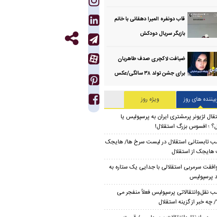
قاب دونفره المیرا دهقانی با خانم
بازیگر سریال دودکش
ضیافت لاکچری صدف طاهریان
برای جشن تولد ۳۸ سالگی‌/عکس
بیننده های روز
ویژه روز
تقال لژیونر پرمشتری ایران به پرسپولیس یا
ل؟ ؛ افسوس بزرگ استقلال!
ب تابستانی استقلال در لیست سرخ ها/ هایجک
ایجک از استقلال
افقت سرمربی استقلالی با جدایی یک ستاره به
 پرسپولیس
ب نقل‌وانتقالاتی پرسپولیس فعلاً منفجر می
 چه خبر از گزینه استقلال