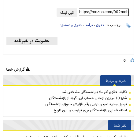
https://roozno.com/002mqh
کپی لینک
برچسب ها:
حقوق
،
درآمد
،
حقوق و ذستمزد
0
گزارش خطا
خبرهای مرتبط
تکلیف حقوق آذر ماه بازنشستگان مشخص شد
شارژ 10 میلیون تومانی حساب این گروه از بازنشستگان
فرمول جدید تعیین نهایی رقم افزایش حقوق بازنشستگان
لحظه شماری بازنشستگان برای فرارسیدن این تاریخ
نظر شما
نظراتی كه حاوی توهین و مغایر قوانین کشور باشد منتشر نمی شود