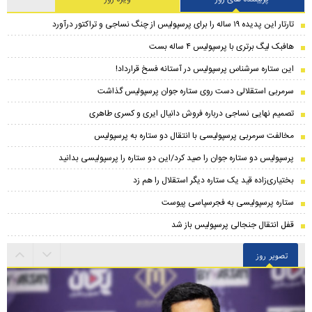
تارتار این پدیده ۱۹ ساله را برای پرسپولیس از چنگ نساجی و تراکتور درآورد
هافبک لیگ برتری با پرسپولیس ۴ ساله بست
این ستاره سرشناس پرسپولیس در آستانه فسخ قرارداد!
سرمربی استقلالی دست روی ستاره جوان پرسپولیس گذاشت
تصمیم نهایی نساجی درباره فروش دانیال ایری و کسری طاهری
مخالفت سرمربی پرسپولیسی با انتقال دو ستاره به پرسپولیس
پرسپولیس دو ستاره جوان را صید کرد/این دو ستاره را پرسپولیسی بدانید
بختیاری‌زاده قید یک ستاره دیگر استقلال را هم زد
ستاره پرسپولیسی به فجرسپاسی پیوست
قفل انتقال جنجالی پرسپولیس باز شد
تصویر روز