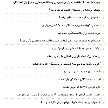
جزییات تذکر ۴۶ نماینده به رئیس‌جمهور برای متناسب‌سازی حقوق بازنشستگان
پوسف پزشکیان را می‌توان حامی دولت نامید؟
هادی چوپان از خجالت عده‌ای درآمد!
دست رد گزینه محبوب استقلال به باشگاه پرسپولیس
شرط جدید برای بازنشستگی اعلام شد
جلسه‌ای که منجر به ترور رهبر انقلاب شد با تاکید چه شخصی برگزار شد؟
بازگشت مسی به زادگاهش پس از مرگ پدر
ریسک بزرگ استقلال روی آسانی با پنجره بسته
آخرین مهلت ثبت‌نام بیمه تکمیلی بازنشستگان بانک صادرات
قیمت برنج و حبوبات در بازار امروز
تولد خانم مژدگانیِِ «رختکن بازنده‌ها»
قتل قهرمان MMA در اتوبان همت
احتمال جذب قربانی از سوی پرسپولیس؟/ تارتار محمد قربانی را می خواهد
۲۸ هزار میلیارد تومان خیرات برای انجام وظیفه دولت!