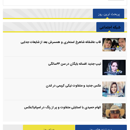
پربحث ترین روز
شبکه اجتماعی
قاب عاشقانه شاهرخ استخری و همسرش بعد از شایعات جدایی
تیپ جدید افسانه بایگان در سن ۶۴سالگی
عکس جدید و متفاوت نیکی کریمی در لندن
الهام حمیدی با استایلی متفاوت و پر از رنگ در اسپانیا/عکس
پربیننده های روز
ویژه روز