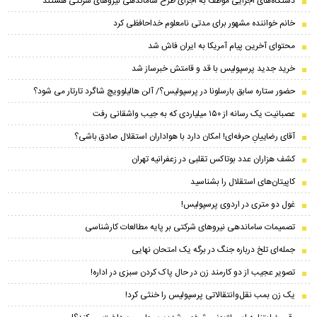
دستگاه‌های اجرایی موظف به اجرای طرح ساماندهی نیروهای شرکتی هستند
خانم خواننده مشهور برای مدتی نامعلوم خداحافظی کرد
محتوای آخرین پیام آمریکا به ایران فاش شد
خرید جدید پرسپولیس با قد و قامتش خبرساز شد
حضور ستاره سابق بارسلونا در پرسپولیس؟/ آلن هالیلوویچ شاگرد تارتار می شود؟
عصبانیت یک رسانه از ۱۵۰ میلیاردی که به جیب واشقانی رفت
آقای رضاییانِ حرفه‌ای! امکان دارد با هواداران استقلال صادق باشی؟
کشف هزاران عدد بوتاکس تقلبی در زعفرانیه تهران
کاپیتان‌های استقلال را بشناسید
غول دو متری در اردوی پرسپولیس!
تصمیمات ساماندهی نیروهای شرکتی بر پایه مطالعات کارشناسی
جمله‌ای تلخ درباره جنگ در برگه یک امتحان نهایی
تصویر عجیب از دو کارمند زن در حال پاک کردن سبزی در اداره!
یک زن بمب نقل‌وانتقالاتی پرسپولیس را خنثی کرد!