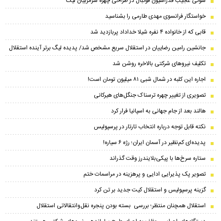
سوتی عجیب فدراسیون فوتبال در طراحی چهره سرمربیان لیگ
خواستگار فرانسوی مهدی طارمی را بشناسید
قابی که از خانواده ۴ نفره شیلا خداداد پربازدید شد
جانشین رامین رضاییان در استقلال سریع مشخص شد/ پدیده لیگ برتر آینده استقلال
تکلیف نیروهای شرکتی بالاخره روشن شد
اجاره این کلبه در شمال شبی ۸۱ میلیون تومان است!
تصویری از تغییر چهره ترسناک جنگل‌های هیرکانی
هالند بعد از جام جهانی به اسپانیا فرار کرد
نکته قابل توجه درباره انتخاب تارتار در پرسپولیس
پدیده‌ای کم‌نظیر در آسمان ایران؛ رژه ۶ سیاره!
ستاره سرخ‌ها با پیکی‌بلایندرز وقت گذراند
تصویر پک پذیرایی ادایی و پرهزینه در مراسمات ختم
گزینه پرسپولیس و استقلال کیت جدید بر تن کرد
استقلال همچنان منتظر؛ بررسی بسته بودن پنجره نقل‌وانتقالاتی استقلال