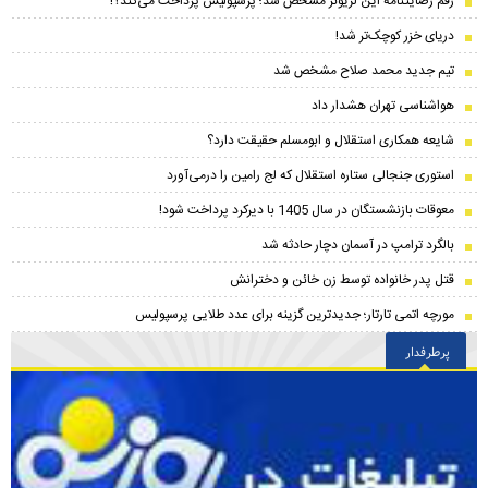
رقم رضایتنامه این لژیونر مشخص شد؛ پرسپولیس پرداخت می‌کند؟!
دریای خزر کوچک‌تر شد!
تیم جدید محمد صلاح مشخص شد
هواشناسی تهران هشدار داد
شایعه همکاری استقلال و ابومسلم حقیقت دارد؟
استوری جنجالی ستاره استقلال که لج رامین را درمی‌آورد
معوقات بازنشستگان در سال 1405 با دیرکرد پرداخت شود!
بالگرد ترامپ در آسمان دچار حادثه شد
قتل پدر خانواده توسط زن خائن و دخترانش
مورچه اتمی تارتار؛ جدیدترین گزینه برای عدد طلایی پرسپولیس
پرطرفدار