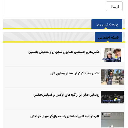
پربحث ترین روز
شبکه اجتماعی
عکس‌های احساسی همایون شجریان و دخترش یاسمین
عکس جدید گوگوش بعد از بیماری اش
رونمایی صابر ابر از گربه‌های لوکس و کمیابش/عکس
قاب دونفره المیرا دهقانی با خانم بازیگر سریال دودکش