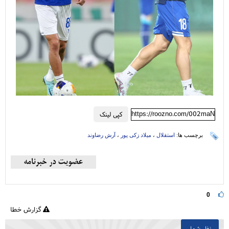
https://roozno.com/002maN
کپی لینک
برچسب ها:
استقلال
،
میلاد زکی پور
،
آرش رضاوند
0
گزارش خطا
نظر شما