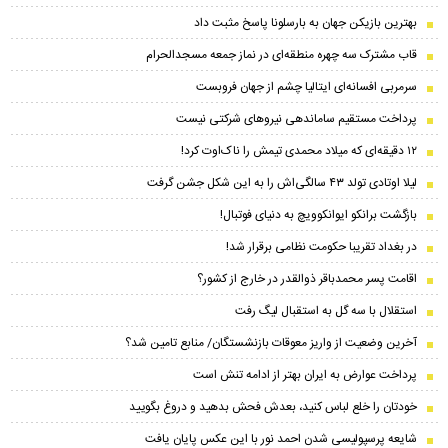
بهترین بازیکن جهان به بارسلونا پاسخ مثبت داد
قاب مشترک سه چهره منطقه‌ای در نماز جمعه مسجدالحرام
سرمربی افسانه‌ای ایتالیا چشم از جهان فروبست
پرداخت مستقیم ساماندهی نیروهای شرکتی نیست
۱۲ دقیقه‌ای که میلاد محمدی تیمش را ناک‌اوت کرد!
لیلا اوتادی تولد ۴۳ سالگی‌اش را به این شکل جشن گرفت
بازگشت برانکو ایوانکوویچ به دنیای فوتبال!
در بغداد تقریبا حکومت نظامی برقرار شد!
اقامت پسر محمدباقر ذوالقدر در خارج از کشور؟
استقلال با سه گل به استقبال لیگ رفت
آخرین وضعیت از واریز معوقات بازنشستگان/ منابع تامین شد؟
پرداخت عوارض به ایران بهتر از ادامه تنش است
خودتان را خلع لباس کنید، بعدش فحش بدهید و دروغ بگویید
شایعه پرسپولیسی شدن احمد نور با این عکس پایان یافت