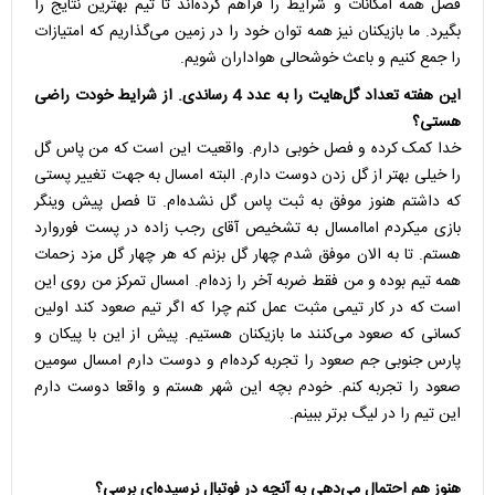
فصل همه امکانات و شرایط را فراهم کرده‌اند تا تیم بهترین نتایج را
بگیرد. ما بازیکنان نیز همه توان خود را در زمین می‌گذاریم که امتیازات
را جمع کنیم و باعث خوشحالی هواداران شویم.
این هفته تعداد گل‌هایت را به عدد 4 رساندی. از شرایط خودت راضی
هستی؟
خدا کمک کرده و فصل خوبی دارم. واقعیت این است که من پاس گل
را خیلی بهتر از گل زدن دوست دارم. البته امسال به جهت تغییر پستی
که داشتم هنوز موفق به ثبت پاس گل نشده‌ام. تا فصل پیش وینگر
بازی میکردم اماامسال به تشخیص آقای رجب زاده در پست فوروارد
هستم. تا به الان موفق شدم چهار گل بزنم که هر چهار گل مزد زحمات
همه تیم بوده و من فقط ضربه آخر را زده‌ام. امسال تمرکز من روی این
است که در کار تیمی مثبت عمل کنم چرا که اگر تیم صعود کند اولین
کسانی که صعود می‌کنند ما بازیکنان هستیم. پیش از این با پیکان و
پارس جنوبی جم صعود را تجربه کرده‌ام و دوست دارم امسال سومین
صعود را تجربه کنم. خودم بچه این شهر هستم و واقعا دوست دارم
این تیم را در لیگ برتر ببینم.
هنوز هم احتمال می‌دهی به آنچه در فوتبال نرسیده‌ای برسی؟