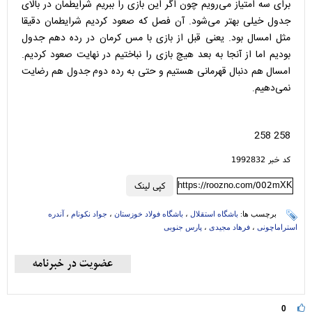
برای سه امتیاز می‌رویم چون اگر این بازی را ببریم شرایطمان در بالای
جدول خیلی بهتر می‌شود. آن فصل که صعود کردیم شرایطمان دقیقا
مثل امسال بود. یعنی قبل از بازی با مس کرمان در رده دهم جدول
بودیم اما از آنجا به بعد هیچ بازی را نباختیم در نهایت صعود کردیم.
امسال هم دنبال قهرمانی هستیم و حتی به رده دوم جدول هم رضایت
نمی‌دهیم.
258 258
کد خبر 1992832
https://roozno.com/002mXK
کپی لینک
برچسب ها:
باشگاه استقلال
،
باشگاه فولاد خوزستان
،
جواد نکونام
،
آندره
استراماچونی
،
فرهاد مجیدی
،
پارس جنوبی
0