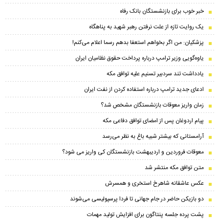
خبر خوب برای بازنشستگان بانک رفاه
یک روایت تازه از علت نرفتن رهبر شهید به پناهگاه
پزشکیان: من اگر بخواهم استعفا بدهم رسما اعلام می‌کنم!
یاوه‌گویی وزیر ترامپ درباره پرداخت حقوق نظامیان ایران
یادداشت تند سردبیر تسنیم علیه توافق مکه
ادعای جدید ترامپ درباره استفاده کردن از نفت ایران
زمان واریز معوقات بازنشستگان مشخص شد؟
پیام اردوغان پس از امضای توافق دفاعی مکه
آرامستانی که بیشتر شبیه باغ به نظر می‌رسد
معوقات فروردین و اردیبهشت بازنشستگان کی واریز می شود؟
متن توافق مکه منتشر شد
عکس عاشقانه شاهرخ استخری و همسرش
دو بازیکن حاضر در جام جهانی تا فردا پرسپولیسی می‌شوند
پشت پرده جلسه پنتاگون برای افزایش تولید مهمات