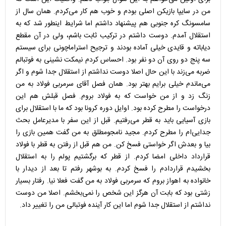
من در سایپا بازیکن اصلی بودم و خوب هم کار می‌کردم. همان سال از
سامسونگ کره جنوبی هم پیشنهاد داشتم اما شرایط اینطور شد که به
استقلال آمدم. دوست داشتم در ترکیب ثابت باشم، ولی در آن مقطع
دیاباته و قایدی خیلی آماده بودند و ترجیح استراماچونی برای سیستم
سه پنج دو روی آن دو نفر بود. احساس کردم نیمکت نشینی به فوتبالم
ضربه می‌زند با این حال اصلا دوست نداشتم از استقلال جدا شوم و اگر
می‌ماندم خیلی برایم بهتر بود. همان فصل آقای سرمربی فولاد به من
زنگ زد و از من خواست که به فولاد بروم. فصل قبلش هم این
درخواست را مطرح کرده بود. اوایل دوره کرونا بود که ما با استقلال برای
بازی آسیایی باید به قطر می‌رفتیم. قبل از این سفر با مدیرعامل بحث
جدایی‌ام را مطرح کردم. مجید نامجومطلق به من گفت همین بازی را
بیا و بعدش اگر خواستی فسخ کن. من هم قبل از رفتن به قطر با فولاد
قرارداد داخلی امضا کردم. از قطر که برگشتیم پولم را به استقلال
بخشیدم قراردادم را فسخ کردم. به بوشهر رفتم تا بعد از دیدار با
خانواده به اهواز بروم که سرمربی فولاد به من گفت فعلا نیا. رفتار بسیار
زشتی بود که بابت آن هرگز این شخص را نمی‌بخشم. اصلا من دوست
نداشتم از استقلال جدا شوم اما این کار آینده فوتبالی من را تغییر داد.