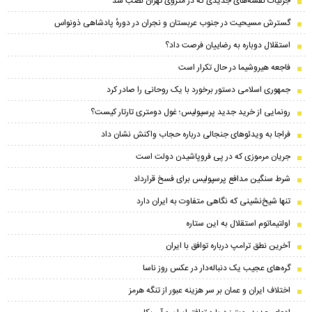
جزئیات نقشه‌های جدیدی که در متروی تهران نصب شد
گسترش مسیحیت در جنوب عربستان و نجران در دورهٔ پادشاهی ذونواس
استقلال دوباره به رضاییان فرصت داد؟
فاجعه هیروشیما در حال تکرار است
جمهوری اسلامی دستور برخورد با یک روحانی را صادر کرد
رونمایی از خرید جدید پرسپولیس؛ غول دومتری تارتار کیست؟
فراجا به ویدئوهای جنجالی درباره حجاب واکنش نشان داد
جریان مرموزی که در پی فروپاشیدن دولت است
شرط سنگین مدافع پرسپولیس برای فسخ قرارداد
تنها شیخ‌نشینی که نگاهی متفاوت به ایران دارد
اولتیماتوم استقلال به این ستاره
آخرین نطق ترامپ درباره توافق با ایران
گره‌های عجیب یک دنباله‌دار در عکس روز ناسا
اختلاف ایران و عمان بر سر هزینه عبور از تنگه هرمز