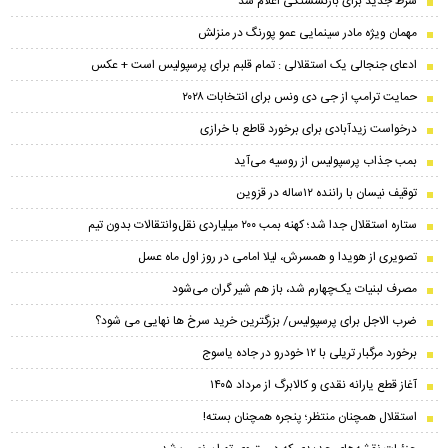
شرط جدید برای بازنشستگی اعلام شد
مهمان ویژه مادر سینمایی عمو پورنگ در منزلش
ادعای جنجالی یک استقلالی : تمام قلبم برای پرسپولیس است + عکس
حمایت ترامپ از جی دی ونس برای انتخابات ۲۰۲۸
درخواست زیدآبادی برای برخورد قاطع با خرازی
بمب جذاب پرسپولیس از روسیه می‌آید
توقیف نیسان با راننده ۱۲ساله در قزوین
ستاره استقلال جدا شد؛ کهنه بمب ۲۰۰ میلیاردی نقل‌وانتقالات بدون تیم
تصویری از هویدا و همسرش، لیلا امامی در روز اول ماه عسل
مصرف لبنیات یک‌چهارم شد، باز هم شیر گران می‌شود
ضرب الاجل برای پرسپولیس/ بزرگترین خرید سرخ ها نهایی می شود؟
برخورد مرگبار تریلی با ۱۲ خودرو در جاده یاسوج
آغاز قطع یارانه نقدی و کالابرگ از مرداد ۱۴۰۵
استقلال همچنان منتظر؛ پنجره همچنان بسته!