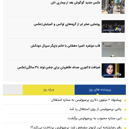
عکس جدید گوگوش بعد از بیماری اش
رونمایی صابر ابر از گربه‌های لوکس و کمیابش/عکس
قاب دونفره المیرا دهقانی با خانم بازیگر سریال دودکش
ضیافت لاکچری صدف طاهریان برای جشن تولد ۳۸ سالگی‌/عکس
پربیننده های روز
ویژه روز
پیشنهاد ۲ میلیون دلاری پرسپولیس به ستاره استقلال
یاغی پرسپولیس از روی استقلال رد شد
این ستاره محبوب به پرسپولیس برگشت
رقم رضایتنامه این لژیونر مشخص شد؛ پرسپولیس پرداخت می‌کند؟!