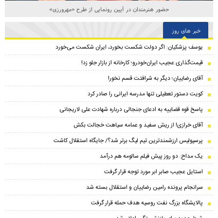
حضور هنرمندان در آیین رونمایی از طرح «مهرورزی»
خبر های روز
یوسف پزشکیان: اگر دولت شکست بخورد، ایران شکست می‌خورد
قیمت‌گذاری عجیب ایران‌خودرو؛ کارخانه از بازار جلو زد!
آقای رضاییان؛ دیگر به شرافتت قسم نخور!
کویت دستور تعطیلی تنها مدرسه ایرانی را صادر کرد
پاسخ قوه قضاییه به ادعای جنجالی درباره شهادت علی لاریجانی
آقای خرازی! از ریش سفید و عمامه سیاهت خجالت بکش
پرسپولیس ارزشمندترین تیم لیگ برتر شد؟/ جایگاه استقلال کاشت
یک مداح: دو روز پیش فیلم سالومه هم درآمد
استایل عجیب صابر ابر مورد توجه قرار گرفت
سرانجام پرونده رامین رضاییان و استقلال بسته شد
پالایشگاه بزرگ نفت روسیه هدف حمله قرار گرفت