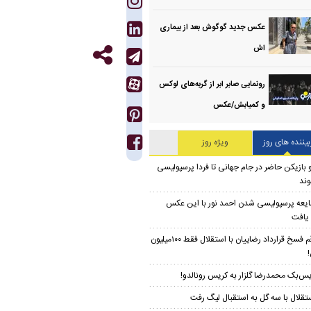
عکس جدید گوگوش بعد از بیماری
اش
رونمایی صابر ابر از گربه‌های لوکس
و کمیابش/عکس
بیننده های روز
ویژه روز
 بازیکن حاضر در جام جهانی تا فردا پرسپولیسی
ند
یعه پرسپولیسی شدن احمد نور با این عکس
 یافت
رقم فسخ قرارداد رضاییان با استقلال فقط ۱۰۰میلیون
!
س‌بک محمدرضا گلزار به کریس رونالدو!
تقلال با سه گل به استقبال لیگ رفت