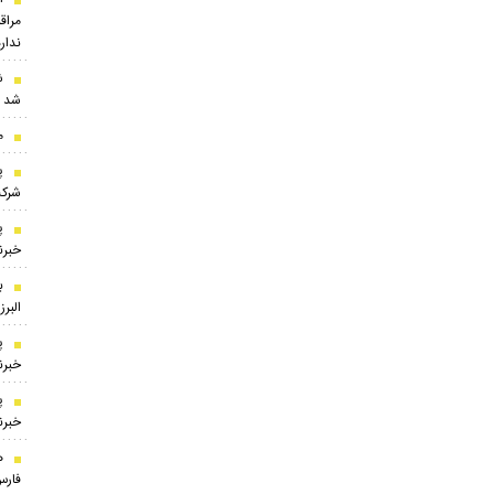
مراقب
ندارد
ش
شد
م
شرکت
پ
خبرنگ
ب
البر
پ
خبرنگ
پ
خبرنگ
ه
فارس