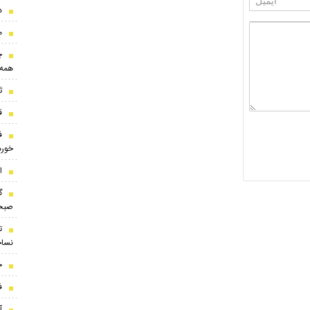
د
م
همه 
ث
ق
ف
خورد
این ۱۰
گ
صبحی
نساج
ج
ف