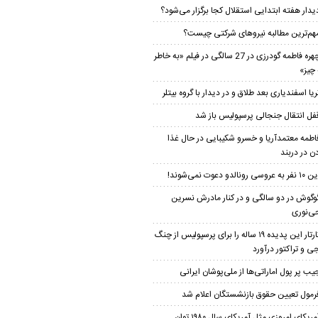
یدار هفته ابتدایی استقلال کجا برگزار می‌شود؟
هم‌ترین مطالبه نیروهای شرکتی چیست؟
چهره فاطمه گودرزی در 27 سالگی در فیلم «به خاطر
چیز»
ریا اسفندیاری بعد طلاق و در دیدار با گروه بیتلر
فل انتقال جنجالی پرسپولیس باز شد
اطمه معتمدآریا و خسرو شکیبایی در حال غذا
ن در دربند
 نفر به عروسی رونالدو دعوت نمی‌شوند!
وگوش در دو سالگی و در کنار مادرش نسرین
‌نوری
تارتار این پدیده ۱۹ ساله را برای پرسپولیس از چنگ
ی و تراکتور درآورد
یب پر پول اماراتی‌ها از ملی‌پوشان ایرانی
رمول تعیین حقوق بازنشستگان اعلام شد
آمریکای امروزی مثل آمریکای سال ۱۹۸۰ توان