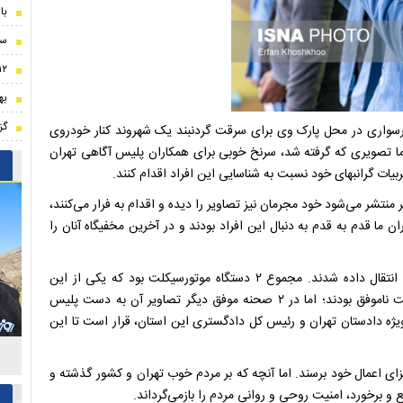
با
سر
۱۲ دقیقه‌ای که میلاد محمدی تیمش را ناک
به
گزین
سواری در محل پارک‌ وی برای سرقت گردنبند یک شهروند کنار خودروی
ا تصویری که گرفته شد، سرنخ خوبی برای همکاران پلیس آگاهی تهران
ربیات گرانبهای خود نسبت به شناسایی این افراد اقدام کنند.
نتشر می‌شود خود مجرمان نیز تصاویر را دیده و اقدام به فرار می‌کنند،
ما قدم به قدم به دنبال این افراد بودند و در آخرین مخفیگاه آنان را
وی افزود: این افراد خارج از تهران دستگیر شدند و به پایتخت انتقال داده شدند. مجموع ۲ دستگاه موتورسیکلت بود که یکی از این
موتورسیکلت‌ها به عنوان پیشتیان دیگری بود. اگرچه در آن سرقت ناموفق بودند؛ اما در ۲ صحنه موفق دیگر تصاویر آن به دست پلیس
یژه دادستان تهران و رئیس کل دادگستری این استان، قرار است تا این
سزای اعمال خود برسند. اما آنچه که بر مردم خوب تهران و کشور گذشته و
و برخورد، امنیت روحی و روانی مردم را بازمی‌گرداند.