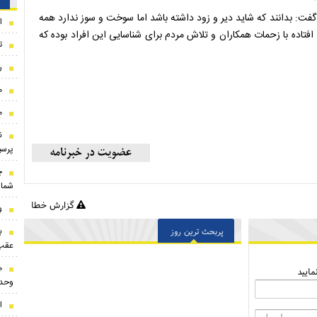
ت: بدانند که شاید دیر و زود داشته باشد اما سوخت و سوز ندارد همه
ا
فتاده با زحمات همکاران و تلاش مردم برای شناسایی این افراد بوده که
ت
ر
م
م
ن
پرسپ
شماره 
گزارش خطا
و
ب
پربحث ترین روز
عقب‌
م
ایید
وحد
ا