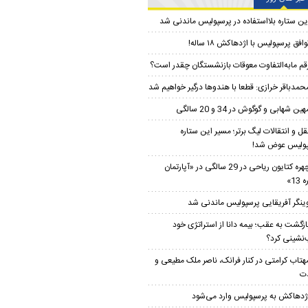
ین ستاره بلااستفاده در پرسپولیس ماندنی شد
وافق پرسپولیس با اژدهاکش ۱۸ ساله!
قم مابه‌‌التفاوت معوقات بازنشستگان چقدر است؟
حمدباقر خرازی: قطعا با هندوها درگیر خواهیم شد
هین شهابی و گوگوش در 34 و 20 سالگی
قل و انتقالات لیگ برتر؛ مسیر این ستاره
ولیس عوض شد!
چهره کتایون ریاحی در 29 سالگی در «آپارتمان
13»
ینگر آفریقایی پرسپولیس ماندنی شد
ازگشت به عقب؛ بیمه دانا از استراتژی خود
نشینی کرد؟
هتاب کرامتی در کنار فرانک، ناصر ملک مطیعی و
ت
ژدهاکش به پرسپولیس وارد می‌شود