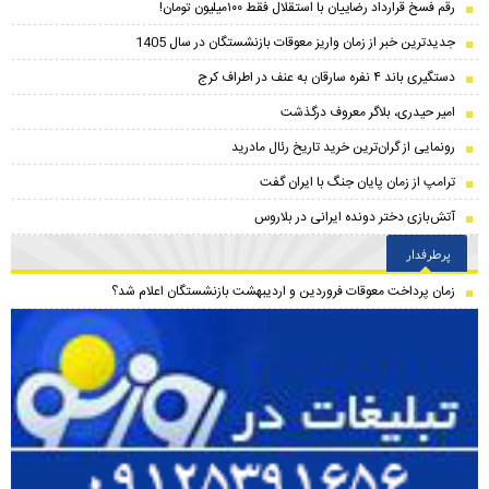
رقم فسخ قرارداد رضاییان با استقلال فقط ۱۰۰میلیون تومان!
جدیدترین خبر از زمان واریز معوقات بازنشستگان در سال 1405
دستگیری باند ۴ نفره سارقان به عنف در اطراف کرج
امیر حیدری، بلاگر معروف درگذشت
رونمایی از گران‌ترین خرید تاریخ رئال مادرید
ترامپ از زمان پایان جنگ با ایران گفت
آتش‌بازی دختر دونده ایرانی در بلاروس
پرطرفدار
زمان پرداخت معوقات فروردین و اردیبهشت بازنشستگان اعلام شد؟