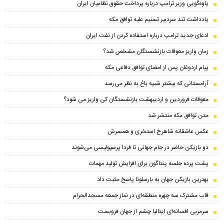
یاوه‌گویی وزیر ترامپ درباره پرداخت حقوق نظامیان ایران
یادداشت تند سردبیر تسنیم علیه توافق مکه
ادعای جدید ترامپ درباره استفاده کردن از نفت ایران
زمان واریز معوقات بازنشستگان مشخص شد؟
پیام اردوغان پس از امضای توافق دفاعی مکه
آرامستانی که بیشتر شبیه باغ به نظر می‌رسد
معوقات فروردین و اردیبهشت بازنشستگان کی واریز می شود؟
متن توافق مکه منتشر شد
عکس عاشقانه شاهرخ استخری و همسرش
دو بازیکن حاضر در جام جهانی تا فردا پرسپولیسی می‌شوند
پشت پرده جلسه پنتاگون برای افزایش تولید مهمات
بهترین بازیکن جهان به بارسلونا پاسخ مثبت داد
قاب مشترک سه چهره منطقه‌ای در نماز جمعه مسجدالحرام
سرمربی افسانه‌ای ایتالیا چشم از جهان فروبست