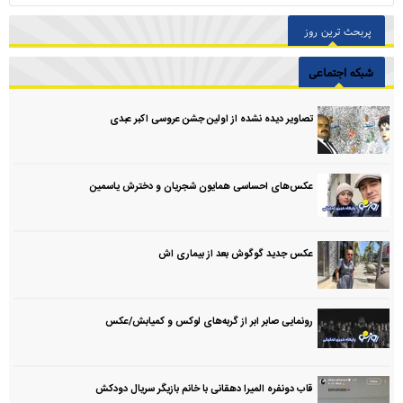
پربحث ترین روز
شبکه اجتماعی
تصاویر دیده نشده از اولین جشن عروسی اکبر عبدی
عکس‌های احساسی همایون شجریان و دخترش یاسمین
عکس جدید گوگوش بعد از بیماری اش
رونمایی صابر ابر از گربه‌های لوکس و کمیابش/عکس
قاب دونفره المیرا دهقانی با خانم بازیگر سریال دودکش