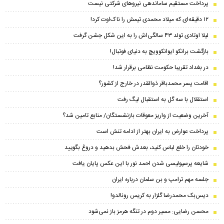
پرداخت مستقیم ساماندهی نیروهای شرکتی نیست
۱۲ دقیقه‌ای که میلاد محمدی تیمش را ناک‌اوت کرد!
لیلا اوتادی تولد ۴۳ سالگی‌اش را به این شکل جشن گرفت
بازگشت برانکو ایوانکوویچ به دنیای فوتبال!
در بغداد تقریبا حکومت نظامی برقرار شد!
اقامت پسر محمدباقر ذوالقدر در خارج از کشور؟
استقلال با سه گل به استقبال لیگ رفت
آخرین وضعیت از واریز معوقات بازنشستگان/ منابع تامین شد؟
پرداخت عوارض به ایران بهتر از ادامه تنش است
خودتان را خلع لباس کنید، بعدش فحش بدهید و دروغ بگویید
شایعه پرسپولیسی شدن احمد نور با این عکس پایان یافت
جلسه مهم ترامپ و بن سلمان درباره ایران
دیس‌بک محمدرضا گلزار به کریس رونالدو!
محسن رضایی: مسیر دوم در تنگه هرمز باز نمی‌شود