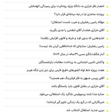
احضار باقر خرازی به دادگاه ویژه روحانیت برای رسیدگی اتهاماتش
پرونده ساعدی نیا در چه مرحله‌ای قرار دارد؟
مهلکه رامین رضاییان و ضرب شست استقلال!
آقای خرازی هشدار آقای ابطحی را جدی بگیرید
اجاره‌هایی که بدون قید و شرط و قانون افزایش یافتند!
رامین رضاییان؛ ستاره‌ای که خداحافظی کردن بلد نیست!
آمار شگفت‌انگیز مسی ۳۹ساله در سال ۲۰۲۶!
واکنش تامین اجتماعی به پرداخت مطالبات بازنشستگان
هفت پروژه خط لوله کشور‌های خلیج فارس برای دور زدن تنگه هرمز
آقای رییس جمهور به فکر فیلترینگ هم هستید؟
آقای خرازی در مقابل قانون باید پاسخگو باشد
ستاره جدا شده پرسپولیس شاگرد یک استقلالی می‌شود
خبرنگارانی که در گرو یک زندگی ناچیز گیر کرده‌اند!
مربی جدید استقلال انتخاب شد