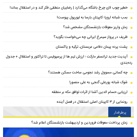
خطیر چوب لای چرخ باشگاه می‌گذارد | رضاییان منطقی فکر کند و در استقلال بماند!
بمب شبانه اروپا؛ کاپیتان بارسا به لیورپول پیوست!
زمان واریز معوقات بازنشستگان مشخص شد؟
ظریف در پرواز سیمرغ ایرانی چه می‌خواست بگوید؟
پشت پرده پیمان دفاعی عربستان، ترکیه و پاکستان
​آپدیت جدید ترانسفر مارکت ؛ ارزش تیم ها از پرسپولیس تا تراکتور و استقلال + جدول
رده‌بندی
چه کسانی مسوول رشد نجومی ساخت مسکن هستند؟
شوک شبانه پورعلی گنجی به علی منصور!
ارزیابی حسام الدین آشنا از اثرات توافق مکه بر منطقه
رونمایی از ۳ کاپیتان اصلی استقلال در فصل آینده
پرطرفدار
زمان پرداخت معوقات فروردین و اردیبهشت بازنشستگان اعلام شد؟