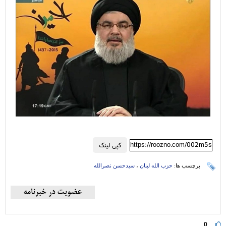
https://roozno.com/002m5s
کپی لینک
برچسب ها:
حزب الله لبنان
،
سیدحسن نصرالله
0