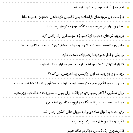
تیم فصل آینده موسی جنپو اعلام شد
بازگشت بی‌سروصدای قرارداد درمان تکمیلی ذوب‌آهن اصفهان به بیمه دانا
عمان و ایران بر سر مدیریت تنگه هرمز به توافق رسیدند؟
بریزوبپاش‌های عجیب فولاد مبارکه سهامداران را ناراضی کرد
ماجرای مناقصه بیمه بنیاد شهید و حوادث مشترکین گاز با بیمه دانا چیست؟
ربایش و قتل حمیدرضا رجب‌زاده صحت دارد
کارزار اینترنتی توقف برداشت از جیب سهامداران بانک تجارت
رونالدو و جورجینا در این لوکیشن زیبا عروسی می‌کنند؟
بدون اصلاح الگوی مصرف توسعه ظرفیت تولید پاسخگوی رشد تقاضا نخواهد بود
زیان سنگین 75هزار میلیاردی در بانک ایران‌زمین با مدیریت عبدالمجید پورسعید
پرداخت مطالبات بازنشستگان در اولویت تأمین اجتماعی
رأی مصادره اموال ساعدی‌نیا به دیوان عالی کشور ارسال شد
تأیید ربایش و قتل حمیدرضا رجب‌زاده
آتش‌سوزی یک کشتی دیگر در تنگه هرمز