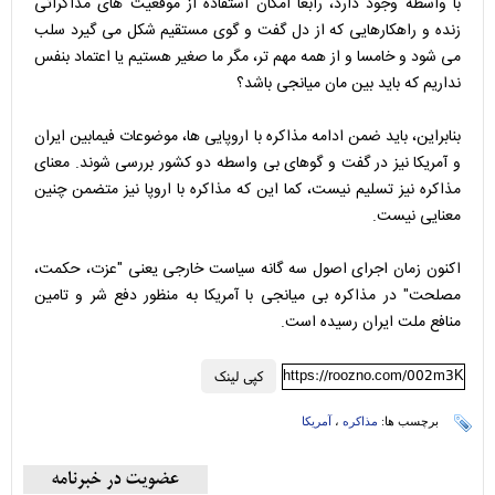
با واسطه وجود دارد، رابعا امکان استفاده از موقعیت های مذاکراتی
زنده و راهکارهایی که از دل گفت و گوی مستقیم شکل می گیرد سلب
می شود و خامسا و از همه مهم تر، مگر ما صغیر هستیم یا اعتماد بنفس
نداریم که باید بین مان میانجی باشد؟
بنابراین، باید ضمن ادامه مذاکره با اروپایی ها، موضوعات فیمابین ایران
و آمریکا نیز در گفت و گوهای بی واسطه دو کشور بررسی شوند. معنای
مذاکره نیز تسلیم نیست، کما این که مذاکره با اروپا نیز متضمن چنین
معنایی نیست.
اکنون زمان اجرای اصول سه گانه سیاست خارجی یعنی "عزت، حکمت،
مصلحت" در مذاکره بی میانجی با آمریکا به منظور دفع شر و تامین
منافع ملت ایران رسیده است.
https://roozno.com/002m3K
کپی لینک
برچسب ها:
مذاکره
،
آمریکا