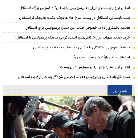
انتقال لژیونر پرمشتری ایران به پرسپولیس یا پرتغال؟ ؛ افسوس بزرگ استقلال!
بمب تابستانی استقلال در لیست سرخ ها/ هایجک پشت هایجک از استقلال
تصمیم بختیاری‌زاده در خصوص جذب این ستاره پرسپولیس برای استقلال
خرید جدید سهراب در راه/ کنش‌های اینستاگرامی هافبک پرسپولیس با استقلال!
موافقت سرمربی استقلالی با جدایی یک ستاره به مقصد پرسپولیس
استقلال منتظر بازگشت رامین رضاییان؟
انتقال این ستاره جوان به پرسپولیس در بن‌بست
بمب نقل‌وانتقالاتی پرسپولیس فعلاً منفجر می شود؟/ چه خبر از گزینه استقلال
تصویر روز