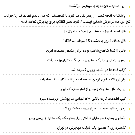
این ستاره محبوب به پرسپولیس برگشت
پزشکیان‌: آنچه گاهی از رهبر نقل می‌شود با شخصیتی که من دیدم تطابق ندارد/حوادث
تلخ دی ماه فراموش شدنی نیست / شرط رهبر انقلاب برای پذیرش تفاهم نامه
فال ابجد امروز پنجشنبه 15 مرداد ماه 1405
فال حافظ امروز پنجشنبه 15 مرداد ماه 1405
قابی از نیما شاهرخ‌شاهی و دو برادر مشهور سینمای ایران
رامین رضاییان با یک استوری به جنگ بختیاری‌زاده رفت
کرکره کافه‌ها در مشهد پایین کشیده شد
واریزی ۷۵ میلیون تومان به حساب بازنشستگان بانک صادرات
روایت وال‌استریت ژورنال از قمار خطرناک ایران
کپی اطلاعات کارت بانکی ۱۲۰۰ تهرانی در پوشش فروشنده میوه
زمان پخش «مرد سه هزار چهره» مشخص شد
اقدام بی‌سابقه هواداران تراکتور برای هایجک یک ستاره از پرسپولیس
کلاهبرداری ۴ همتی یک شرکت مهاجرتی در تهران