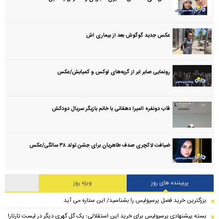
عکس جدید گوگوش بعد از بیماری اش
رونمایی صابر ابر از گربه‌های لوکس و کمیابش/عکس
قاب دونفره المیرا دهقانی با خانم بازیگر سریال دودکش
ضیافت لاکچری صدف طاهریان برای جشن تولد ۳۸ سالگی‌/عکس
پربیننده های روز
ویژه روز
بزرگترین خرید فصل پرسپولیس را بشناسید/ این ستاره می آید
بسته پیشنهادی پرسپولیس برای خرید این استقلالی؛ یک گل گهری دیگر در لیست تارتار!