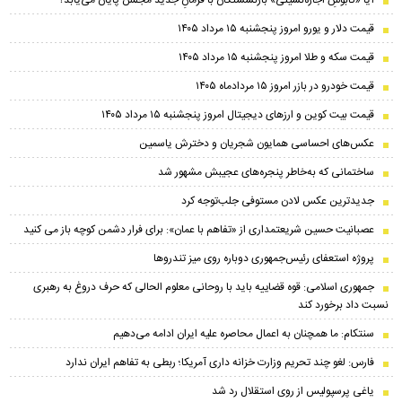
آیا «کابوسِ اجاره‌نشینی» بازنشستگان با فرمانِ جدید مجلس پایان می‌یابد؟
قیمت دلار و یورو امروز پنجشنبه ۱۵ مرداد ۱۴۰۵
قیمت سکه و طلا امروز پنجشنبه ۱۵ مرداد ۱۴۰۵
قیمت خودرو در بازر امروز ۱۵ مردادماه ۱۴۰۵
قیمت بیت کوین و ارز‌های دیجیتال امروز پنجشنبه ۱۵ مرداد ۱۴۰۵
عکس‌های احساسی همایون شجریان و دخترش یاسمین
ساختمانی که به‌خاطر پنجره‌های عجیبش مشهور شد
جدیدترین عکس لادن مستوفی جلب‌توجه کرد
عصبانیت حسین شریعتمداری از «تفاهم با عمان»: برای فرار دشمن کوچه باز می کنید
پروژه استعفای رئیس‌جمهوری دوباره روی میز تندروها
جمهوری اسلامی: قوه قضاییه باید با روحانی معلوم الحالی که حرف دروغ به رهبری
نسبت داد برخورد کند
سنتکام: ما همچنان به اعمال محاصره علیه ایران ادامه می‌دهیم
فارس: لغو چند تحریم وزارت خزانه داری آمریکا؛ ربطی به تفاهم ایران ندارد
یاغی پرسپولیس از روی استقلال رد شد