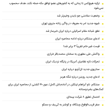
ترکیه هیچ‌کس تا زمانی که به کشورهای عضو توافق مکه حمله نکند، هدف محسوب
نمی‌شود
وضعیت سلامتی جو بایدن وخیم‌تر شد
شیوه جدید امر به معروف در واگن زنانه متروی تهران
نطق شبانه مقام اسرائیلی درباره ایران خبرساز شد
ادعای سنتکام درباره ادامه محاصره ایران
قیمت شیر خام تقریباً ۳ برابر شد!
واکنش علی مطهری به سخنان محمدباقر خرازی
تحرکات تازه نظامیان آمریکا در پایگاه نزدیک ایران
سناریوی جدید تل‌آویو درباره ایران
ادعای جدید رویترز درباره تنگه هرمز
سنتکام: ناو آبراهام لینکلن در آماده‌باش کامل/ عبور ۳۰ کشتی از محاصره ایران برای
کمک‌های بشردوستانه
احتمال تعلیق ۸ شرکت بیمه‌ای
سفر قریب‌الوقوع ویتکاف و کوشنر به کی‌یف و مسکو