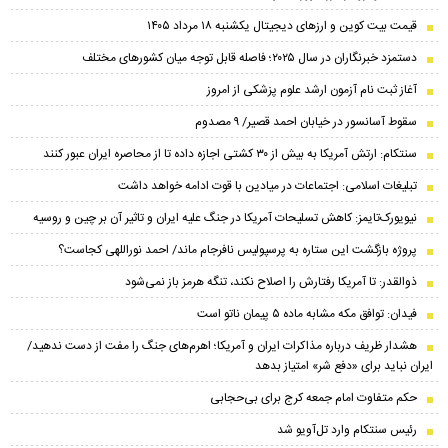
قیمت بیت کوین و ارز‌های دیجیتال یکشنبه ۱۸ مرداد ۱۴۰۵
دستمزد خبرنگاران در سال ۲۰۲۵؛ فاصله قابل توجه میان کشورهای مختلف
آغاز ثبت نام آزمون ارشد علوم پزشکی از امروز
سقوط آسانسور در خیابان احمد قصیر/ ۹ مصدوم
سنتکام: ارتش آمریکا به بیش از ۳۰ کشتی اجازه داده تا از محاصره ایران عبور کنند
تبلیغات اسلامی: اجتماعات در میادین با قوت ادامه خواهد داشت
نیویورک‌تایمز: کاهش تسلیحات آمریکا در جنگ علیه ایران و تاثیر آن بر چین و روسیه
پروژه بازگشت این ستاره به پرسپولیس نافرجام ماند/ احمد نوراللهی کجاست؟
ذوالقدر: تا آمریکا رفتارش را اصلاح نکند، تنگه هرمز باز نمی‌شود
فیدان: توافق مکه مشابه ماده ۵ پیمان ناتو است
هشدار ظریف درباره مذاکرات ایران و آمریکا؛ اهرم‌های جنگ را مفت از دست ندهید/
ایران نباید برای «دفع شر» امتیاز بدهد
حکم متفاوت امام جمعه کرج برای بی‌حجابی
رئیس سنتکام وارد تل‌آویو شد