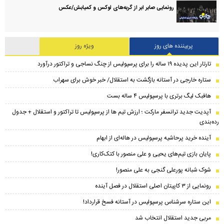
رونمایی صابر ابر از گربه‌های لوکس و کمیابش/عکس
پربیننده های روز
ویژه روز
تارتار این پدیده ۱۹ ساله را برای پرسپولیس از چنگ نساجی و تراکتور درآورد
ستاره خارجی در آستانه بازگشت به استقلال/ خبر خوش برای سهراب
هافبک لیگ برتری با پرسپولیس ۴ ساله بست
​آپدیت جدید ترانسفر مارکت ؛ ارزش تیم ها از پرسپولیس تا تراکتور و استقلال + جدول
رده‌بندی
آینده خرید پرحاشیه‌ پرسپولیس در هاله‌ای از ابهام
پایان بازی تیم‌های یحیی و علی منصور با کتک‌کاری!
شوک شبانه پورعلی گنجی به علی منصور!
رونمایی از ۳ کاپیتان اصلی استقلال در فصل آینده
این ستاره سرشناس پرسپولیس در آستانه فسخ قرارداد!
مربی جدید استقلال انتخاب شد