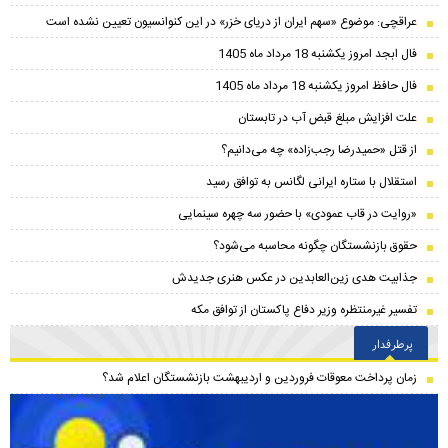
عراقچی: موضوع «سهم ایران از دریای خزر» در این کنوانسیون تعیین نشده است
فال ابجد امروز یکشنبه 18 مرداد ماه 1405
فال حافظ امروز یکشنبه 18 مرداد ماه 1405
علت افزایش مبلغ قبض آب در تابستان
از قتل «حمیدرضا رجب‌زاده» چه می‌دانیم؟
استقلال با ستاره ایرانی لگانس به توافق رسید
«روایت در قاب عمودی» با حضور سه چهره سینمایی
حقوق بازنشستگان چگونه محاسبه می‌شود؟
جذابیت هدی زین‌العابدین در عکس هنری جدیدش
تفسیر غیرمنتظره وزیر دفاع پاکستان از توافق مکه
پرطرفدار
زمان پرداخت معوقات فروردین و اردیبهشت بازنشستگان اعلام شد؟