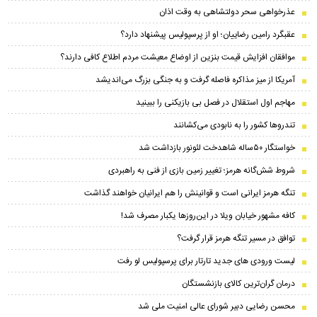
عذرخواهی سحر دولتشاهی به وقت اذان
عقبگرد رامین رضاییان؛ او از پرسپولیس پیشنهاد دارد؟
موافقان افزایش قیمت بنزین از اوضاع معیشت مردم اطلاع کافی دارند؟
آمریکا از میز مذاکره فاصله گرفت و به جنگی بزرگ می‌اندیشد
مهاجم اول استقلال در فصل بی بازیکنی را ببینید
تندرو‌ها کشور را به نابودی می‌کشانند
خواستگار ۵۰ساله شاهدخت لئونور بازداشت شد
شروط شش‌گانه هرمز؛ تغییر زمین بازی از فنی به راهبردی
تنگه هرمز ایرانی است و قوانینش را هم ایرانیان خواهند گذاشت
کافه مشهور خیابان ویلا در این‌روزها یکبار مصرف شد!
توافق در مسیر تنگه هرمز قرار گرفت؟
لیست ورودی های جدید تارتار برای پرسپولیس لو رفت
درمان گران‌ترین کالای بازنشستگان
محسن رضایی دبیر شورای عالی امنیت ملی شد