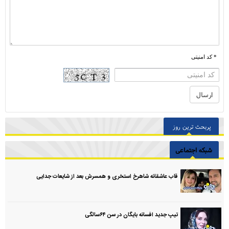
* کد امنیتی
پربحث ترین روز
شبکه اجتماعی
قاب عاشقانه شاهرخ استخری و همسرش بعد از شایعات جدایی
تیپ جدید افسانه بایگان در سن ۶۴سالگی