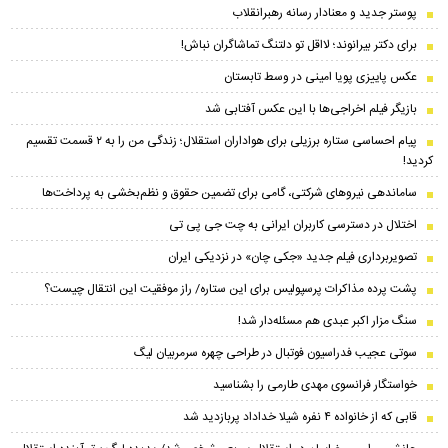
پوستر جدید و معنادار رسانه رهبرانقلاب
برای دکتر بیرانوند؛ لااقل تو دلتنگ تماشاگران نباش!
عکس پاییزی پویا امینی در وسط تابستان
بازیگر فیلم اخراجی‌ها با این عکس آفتابی شد
پیام احساسی ستاره برزیلی برای هواداران استقلال؛ زندگی من را به ۲ قسمت تقسیم
کردید!
ساماندهی نیروهای شرکتی، گامی برای تضمین حقوق و نظم‌بخشی به پرداخت‌ها
اختلال در دسترسی کاربران ایرانی به چت جی پی تی
تصویربرداری فیلم جدید «جکی چان» در نزدیکی ایران
پشت پرده مذاکرات پرسپولیس برای این ستاره/ راز موفقیت این انتقال چیست؟
سنگ مزار اکبر عبدی هم مسئله‌دار شد!
سوتی عجیب فدراسیون فوتبال در طراحی چهره سرمربیان لیگ
خواستگار فرانسوی مهدی طارمی را بشناسید
قابی که از خانواده ۴ نفره شیلا خداداد پربازدید شد