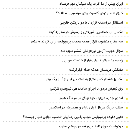
ایران پیش از مذاکرات یک سیگنال مهم فرستاد
کارزار کنسل کردن کنسرت بیژن مرتضوی راه افتاد؟
استقلال در آستانه قرارداد با دو بازیکن خارجی
عکسی از نجم‌الدین شریعتی و پسرش در سفر به کربلا
سه ستاره مغضوب تارتار هدیه عجیب پرسپولیس را رد کردند + عکس
سوال عجیب آزمون تیزهوشان ششم سوژه شد
راه جدید بیرانوند برای فرار از خدمت سربازی
نفتکش عربستان هدف حمله قرار گرفت
عکس| هشدار کسر امتیاز به استقلال قبل از آغاز لیگ برتر
رفع تبعیض مزدی با اجرای ساماندهی نیروهای شرکتی
ادعای جدید درباره نحوه توافق بر سر تنگه هرمز
سلفی بازیگر سریال آوای باران و همسرش در آسانسور
تغییر عقیده پرسپولیس درباره رامین رضاییان؛ تصمیم نهایی تارتار چیست؟
درخواست جوان نابینا برای قصاص چشم ضارب