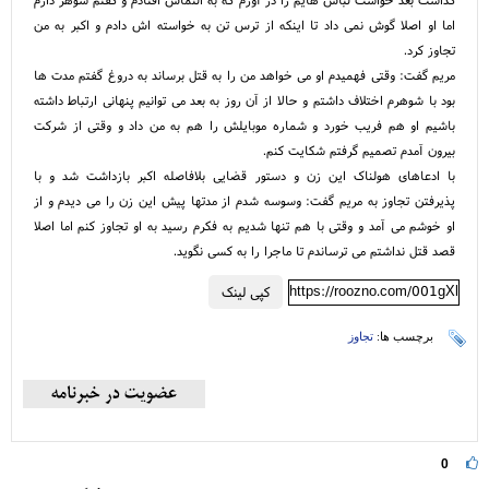
اما او اصلا گوش نمی داد تا اینکه از ترس تن به خواسته اش دادم و اکبر به من
تجاوز کرد.
مریم گفت: وقتی فهمیدم او می خواهد من را به قتل برساند به دروغ گفتم مدت ها
بود با شوهرم اختلاف داشتم و حالا از آن روز به بعد می توانیم پنهانی ارتباط داشته
باشیم او هم فریب خورد و شماره موبایلش را هم به من داد و وقتی از شرکت
بیرون آمدم تصمیم گرفتم شکایت کنم.
با ادعاهای هولناک این زن و دستور قضایی بلافاصله اکبر بازداشت شد و با
پذیرفتن تجاوز به مریم گفت: وسوسه شدم از مدتها پیش این زن را می دیدم و از
او خوشم می آمد و وقتی با هم تنها شدیم به فکرم رسید به او تجاوز کنم اما اصلا
قصد قتل نداشتم می ترساندم تا ماجرا را به کسی نگوید.
https://roozno.com/001gXl
کپی لینک
برچسب ها:
تجاوز
0