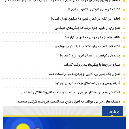
جانشین رامین رضاییان در استقلال سریع مشخص شد/ پدیده لیگ برتر آینده استقلال
تکلیف نیروهای شرکتی بالاخره روشن شد
اجاره این کلبه در شمال شبی ۸۱ میلیون تومان است!
تصویری از تغییر چهره ترسناک جنگل‌های هیرکانی
هالند بعد از جام جهانی به اسپانیا فرار کرد
نکته قابل توجه درباره انتخاب تارتار در پرسپولیس
پدیده‌ای کم‌نظیر در آسمان ایران؛ رژه ۶ سیاره!
ستاره سرخ‌ها با پیکی‌بلایندرز وقت گذراند
تصویر پک پذیرایی ادایی و پرهزینه در مراسمات ختم
گزینه پرسپولیس و استقلال کیت جدید بر تن کرد
استقلال همچنان منتظر؛ بررسی بسته بودن پنجره نقل‌وانتقالاتی استقلال
دستگاه‌های اجرایی موظف به اجرای طرح ساماندهی نیروهای شرکتی هستند
پرطرفدار