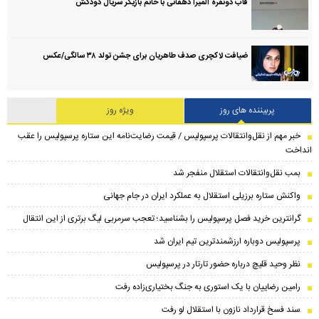
قاب دونفره المیرا دهقانی با خانم بازیگر سریال دودکش
ضیافت لاکچری صدف طاهریان برای جشن تولد ۳۸ سالگی‌/عکس
پربیننده های روز
ویژه روز
خبر مهم از نقل‌وانتقالات پرسپولیس / قیمت رضایت‌نامه این ستاره پرسپولیس را عقب
انداخت
بمب نقل‌وانتقالات استقلال منفجر شد
واکنش ستاره برزیلی استقلال به عملکرد ایران در جام جهانی
گرانترین خرید فصل پرسپولیس را بشناسید؛ تعجب سرمربی لیگ برتری از این انتقال
پرسپولیس دوباره ارزشمندترین تیم ایران شد
نظر وحید قلیچ درباره حضور تارتار در پرسپولیس
رامین رضاییان با یک استوری به جنگ بختیاری‌زاده رفت
سند فسخ قرارداد نازون با استقلال لو رفت