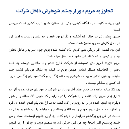
تجاوز به مریم دور از چشم شوهرش داخل شرکت
این پرونده کثیف در دادگاه کیفری یکی از استان های غرب کشور تحت بررسی
است.
چندی پیش زنی در حالی که آشفته و نگران بود خود را به پلیس رساند و ادعا کرد
در محل کارش به وی تجاوز شده است.
این زن گفت: اگر زرنگی نمی کردم الان کشته شده بودم چون سرایدار عامل تجاوز
بود و از ترس اینکه شناسایی نشود قصد قتل مرا داشت.
مریم افزود: امروز مثل همیشه از شرکت خارج شدم و با ماشین دوستم به خانه
رفتم از آنجاییکه منتظر تماس مهمی بودم در کیفم به دنبال موبایلم گشتم چند
دقیقه ای طول نکشیده بود که شوهرم به خانه زنگ زد و گفت موبایلم زنگ می خورد
اما کسی پاسخگو نیست .
زن 35 ساله ادامه داد: یادم افتاد آخرین بار در شرکت با موبایلم حرف زده و آنرا به
شارژ زدم سریع راه افتادم و به شرکت رفتم سرایدار که جوانی 28 ساله و از شهر
دیگری به اینجا آمده در را به رویم باز کرد گفتم به سراغ موبایلم آمدم خنده ای کرد
و اجازه داد داخل بروم خودم را به اتاقم رساندم و موبایلم را برداشتم و وقتی به
سمت در خروجی برگشتم سرایدار را دیدم که با چاقویی جلویم ایستاده است و می
خندد پرسیدم اکبر اینجا چه می کنی حرفی نزد به سمتم دوید و چاقو را زیر گلویم
گذاشت بعد خواست لباس هایم را در آورم که به التماس افتادم و گفتم شوهر دارم