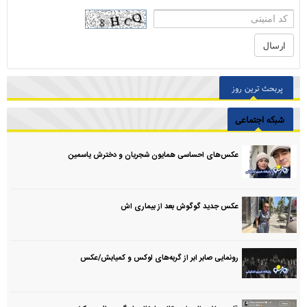
پربحث ترین روز
شبکه اجتماعی
عکس‌های احساسی همایون شجریان و دخترش یاسمین
عکس جدید گوگوش بعد از بیماری اش
رونمایی صابر ابر از گربه‌های لوکس و کمیابش/عکس