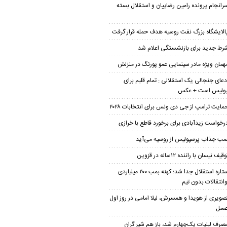
رانجام پرونده رامین رضاییان و استقلال بسته
الایشگاه بزرگ نفت روسیه هدف حمله قرار گرفت
رط جدید برای بازنشستگی اعلام شد
همان ویژه مادر سینمایی عمو پورنگ در منزلش
دعای جنجالی یک استقلالی : تمام قلبم برای
پولیس است + عکس
مایت ترامپ از جی دی ونس برای انتخابات ۲۰۲۸
رخواست زیدآبادی برای برخورد قاطع با خرازی
مب جذاب پرسپولیس از روسیه می‌آید
قیف نیسان با راننده ۱۲ساله در قزوین
ستاره استقلال جدا شد؛ کهنه بمب ۲۰۰ میلیاردی
وانتقالات بدون تیم
صویری از هویدا و همسرش، لیلا امامی در روز اول
عسل
صرف لبنیات یک‌چهارم شد، باز هم شیر گران