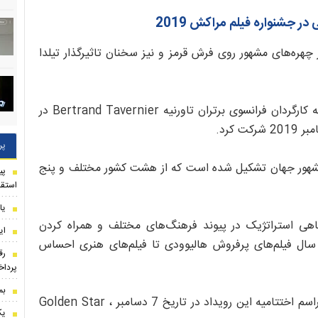
 جشنواره فیلم مراکش 2019
هره‌های مشهور روی فرش قرمز و نیز سخنان تاثیرگذار تیلدا
بازیگر برجسته گلشیفته فراهانی در مراسم ادای احترام به کارگردان فرانسوی برتران تاورنیه Bertrand Tavernier در
کرد.
پر
مین بخش FIFM از 9 شخصیت مشهور جهان تشکیل شده است که از هشت کشور مختلف و پنج
استقل
یا
ع به کار کرده، جایگاهی استراتژیک در پیوند فرهنگ‌های مختلف و همراه کردن
ای
 سال فیلم‌های پرفروش هالیوودی تا فیلم‌های هنری احساس
رق
پرداخ
بم
هیئت داوران جوایز مختلف جشنواره را اعطا می کنند. مراسم اختتامیه این رویداد در تاریخ 7 دسامبر ، Golden Star
یک