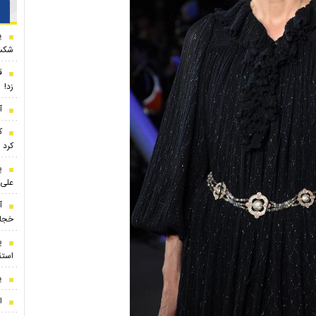
ی
شکس
ق
زد!
آ
ک
کرد
پ
علی 
آ
خجا
پ
استق
ی
ا