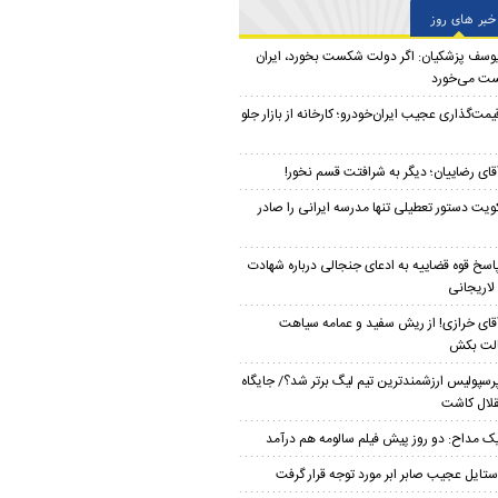
خبر های روز
وسف پزشکیان: اگر دولت شکست بخورد، ایران
ت می‌خورد
یمت‌گذاری عجیب ایران‌خودرو؛ کارخانه از بازار جلو
قای رضاییان؛ دیگر به شرافتت قسم نخور!
ویت دستور تعطیلی تنها مدرسه ایرانی را صادر
اسخ قوه قضاییه به ادعای جنجالی درباره شهادت
لاریجانی
قای خرازی! از ریش سفید و عمامه سیاهت
لت بکش
رسپولیس ارزشمندترین تیم لیگ برتر شد؟/ جایگاه
لال کاشت
ک مداح: دو روز پیش فیلم سالومه هم درآمد
ستایل عجیب صابر ابر مورد توجه قرار گرفت