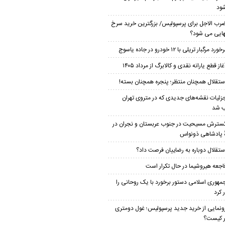
ود
رب الاجل برای پرسپولیس/ بزرگترین خرید سرخ
هایی می شود؟
خورد مرگبار تریلی با ۱۲ خودرو در جاده یاسوج
غاز قطع یارانه نقدی و کالابرگ از مرداد ۱۴۰۵
ستقلال همچنان منتظر؛ پنجره همچنان بسته!
زئیات نقشه‌های جدیدی که در متروی تهران
 شد
سترش مسیحیت در جنوب عربستان و نجران در
ٔ پادشاهی ذونواس
ستقلال دوباره به رضاییان فرصت داد؟
اجعه هیروشیما در حال تکرار است
مهوری اسلامی دستور برخورد با یک روحانی را
 کرد
ونمایی از خرید جدید پرسپولیس؛ غول دومتری
ار کیست؟