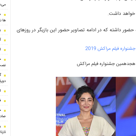
می‌ش
ض
ها ن
ه حضور داشته که در ادامه تصاویر حضور این بازیگر در روزهای
بر
آ
ا
ج
ر هجدهمین جشنواره فیلم مراکش
نصب
گ
دوره
ا
ف
ج
صادر
ر
تارت