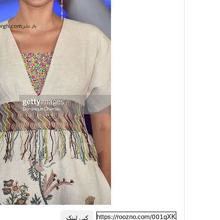
https://roozno.com/001gXK
کپی لینک