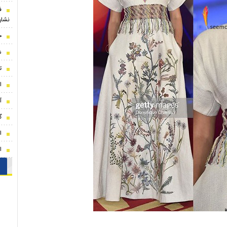
ف
نشان
ج
ش
ت
ا
آ
گ
ا
ا