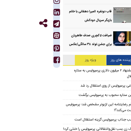
قاب دونفره المیرا دهقانی با خانم
بازیگر سریال دودکش
ضیافت لاکچری صدف طاهریان
برای جشن تولد ۳۸ سالگی‌/عکس
بیننده های روز
ویژه روز
پیشنهاد ۲ میلیون دلاری پرسپولیس به ستاره
ال
غی پرسپولیس از روی استقلال رد شد
ن ستاره محبوب به پرسپولیس برگشت
م رضایتنامه این لژیونر مشخص شد؛ پرسپولیس
ت می‌کند؟!
ب جذاب پرسپولیس گزینه استقلال است
 زن بمب نقل‌وانتقالاتی پرسپولیس را خنثی کرد!