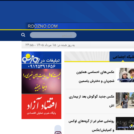
به روز شده در: ۱۵ مرداد ۱۴۰۵ - ۲۳:۵۵
بکه اجتماعی
عکس‌های احساسی همایون
شجریان و دخترش یاسمین
عکس جدید گوگوش بعد از بیماری
اش
رونمایی صابر ابر از گربه‌های لوکس
و کمیابش/عکس