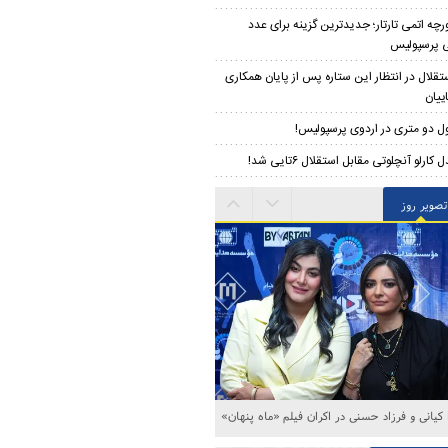
رچه اتمی تارتار؛ جدیدترین گزینه برای عدد
 پرسپولیس
تقلال در انتظار این ستاره پس از پایان همکاری
ییان
ل دو متری در اردوی پرسپولیس!
 کارلو آنچلوتی مقابل استقلال ۶تایی شد!
تصویر روز
 هنرمندان در آیین رونمایی از طرح «مهرورزی»