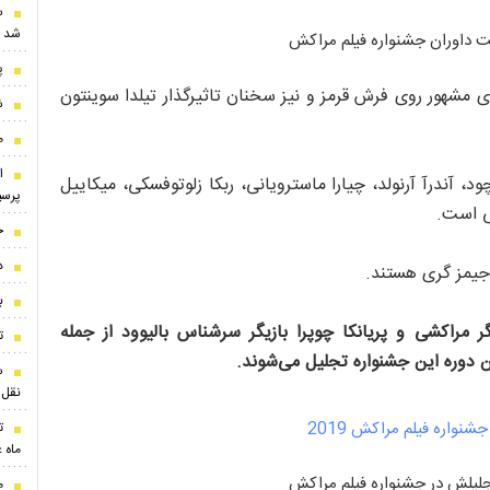
س
شد
ت داوران جشنواره فیلم مراکش
پ
ی مشهور روی فرش قرمز و نیز سخنان تاثیرگذار تیلدا سوینتون
ش
م
ا
 مراکش ۲۰۱۹ شامل دیوید میچود، آندرآ آرنولد، چیارا ماسترویانی، ربکا زلوتوفسکی، میکاییل
پرس
فی است.
ح
د
جیمز گری هستند.
ب
زیگر مراکشی و پریانکا چوپرا بازیگر سرشناس بالیوود از جمله
تو
ن دوره این جشنواره تجلیل می‌شوند.
نقل‌
ت
ماه 
تجلیلش در جشنواره فیلم مراکش
م