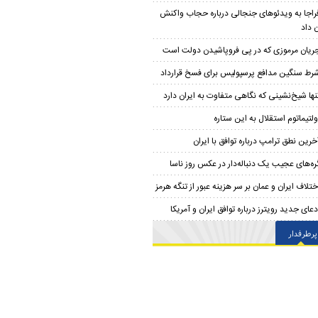
راجا به ویدئوهای جنجالی درباره حجاب واکنش
 داد
ریان مرموزی که در پی فروپاشیدن دولت است
رط سنگین مدافع پرسپولیس برای فسخ قرارداد
نها شیخ‌نشینی که نگاهی متفاوت به ایران دارد
ولتیماتوم استقلال به این ستاره
خرین نطق ترامپ درباره توافق با ایران
ره‌های عجیب یک دنباله‌دار در عکس روز ناسا
ختلاف ایران و عمان بر سر هزینه عبور از تنگه هرمز
دعای جدید رویترز درباره توافق ایران و آمریکا
پرطرفدار