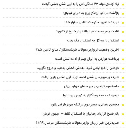
لیلا اوتادی تولد ۴۳ سالگی‌اش را به این شکل جشن گرفت
بازگشت برانکو ایوانکوویچ به دنیای فوتبال!
در بغداد تقریبا حکومت نظامی برقرار شد!
اقامت پسر محمدباقر ذوالقدر در خارج از کشور؟
استقلال با سه گل به استقبال لیگ رفت
آخرین وضعیت از واریز معوقات بازنشستگان/ منابع تامین شد؟
پرداخت عوارض به ایران بهتر از ادامه تنش است
خودتان را خلع لباس کنید، بعدش فحش بدهید و دروغ بگویید
شایعه پرسپولیسی شدن احمد نور با این عکس پایان یافت
جلسه مهم ترامپ و بن سلمان درباره ایران
دیس‌بک محمدرضا گلزار به کریس رونالدو!
محسن رضایی: مسیر دوم در تنگه هرمز باز نمی‌شود
رقم فسخ قرارداد رضاییان با استقلال فقط ۱۰۰میلیون تومان!
جدیدترین خبر از زمان واریز معوقات بازنشستگان در سال 1405