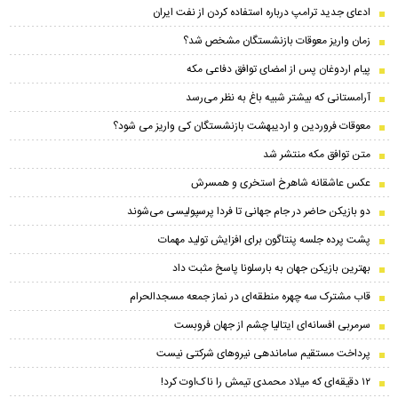
ادعای جدید ترامپ درباره استفاده کردن از نفت ایران
زمان واریز معوقات بازنشستگان مشخص شد؟
پیام اردوغان پس از امضای توافق دفاعی مکه
آرامستانی که بیشتر شبیه باغ به نظر می‌رسد
معوقات فروردین و اردیبهشت بازنشستگان کی واریز می شود؟
متن توافق مکه منتشر شد
عکس عاشقانه شاهرخ استخری و همسرش
دو بازیکن حاضر در جام جهانی تا فردا پرسپولیسی می‌شوند
پشت پرده جلسه پنتاگون برای افزایش تولید مهمات
بهترین بازیکن جهان به بارسلونا پاسخ مثبت داد
قاب مشترک سه چهره منطقه‌ای در نماز جمعه مسجدالحرام
سرمربی افسانه‌ای ایتالیا چشم از جهان فروبست
پرداخت مستقیم ساماندهی نیروهای شرکتی نیست
۱۲ دقیقه‌ای که میلاد محمدی تیمش را ناک‌اوت کرد!