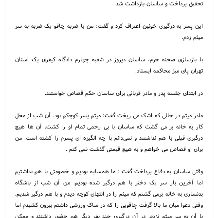
تحقیق پرداخت و ساسان بازداشت شد.
این پسر به درگیری خونین اعتراف کرد و گفت: من با ضربه چاقو یک ضربه به سر
میثم زدم.
با بازسازی صحنه جرم، ساسان دیروز در شعبه چهارم دادگاه کیفری یک استان
تهران پای میز محاکمه ایستاد.
در ابتدای جلسه پدر و مادر قربانی برای ساسان حکم قصاص خواستند.
مادر میثم در حالی که اشک می ریخت گفت: میثم پسر کوچکم بود. آن شب از محل
کار به خانه بر می گشت که ساسان با بی رحمی تمام او را کشت. آن ها هیچ
درگیری قبلی با هم نداشتند و نمی‌دانم با چه انگیزه ای پسرم را کشته است. من
برای او قصاص می خواهم و به هیچ قیمتی گذشت نمی کنم .
وقتی ساسان به دفاع پرداخت گفت : ما همسایه بودیم و خصومتی با هم نداشتیم
اما آخرین بار سر یک دختر با هم درگیر شده بودیم. من آن شب از باشگاه
بدنسازی به خانه برمی گشتم که میثم را در انتهای کوچه دیدم و با هم درگیر شدیم.
وقتی دعوا میان ما بالا گرفت چاقویی را که در ساک ورزشی داشتم بیرون کشیدم اما
با آن به سر میثم نزدم. در آن درگیری چند نفر دیگر هم حضور داشتند و ممکن