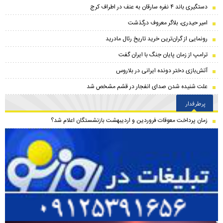
دستگیری باند ۴ نفره سارقان به عنف در اطراف کرج
امیر حیدری، بلاگر معروف درگذشت
رونمایی از گران‌ترین خرید تاریخ رئال مادرید
ترامپ از زمان پایان جنگ با ایران گفت
آتش‌بازی دختر دونده ایرانی در بلاروس
علت شنیده شدن صدای انفجار در قشم مشخص شد
پرطرفدار
زمان پرداخت معوقات فروردین و اردیبهشت بازنشستگان اعلام شد؟