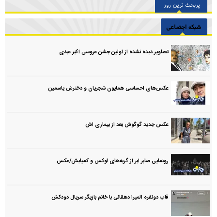
پربحث ترین روز
شبکه اجتماعی
تصاویر دیده نشده از اولین جشن عروسی اکبر عبدی
عکس‌های احساسی همایون شجریان و دخترش یاسمین
عکس جدید گوگوش بعد از بیماری اش
رونمایی صابر ابر از گربه‌های لوکس و کمیابش/عکس
قاب دونفره المیرا دهقانی با خانم بازیگر سریال دودکش