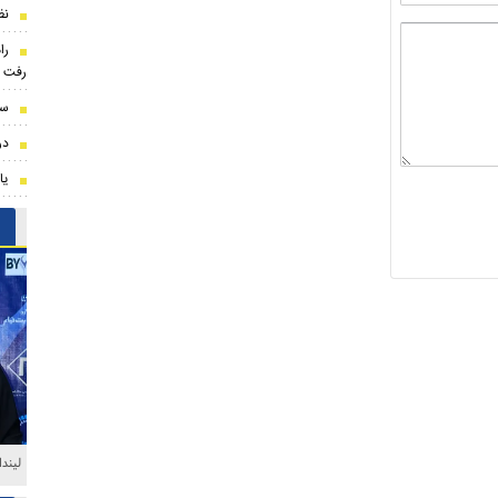
نظ
را
رفت
سن
درخواست 
یا
لیند