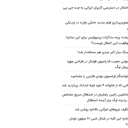
ختلال در دسترسی کاربران ایرانی به چت جی پی
صویربرداری فیلم جدید «جکی چان» در نزدیکی
شت پرده مذاکرات پرسپولیس برای این ستاره/
موفقیت این انتقال چیست؟
نگ مزار اکبر عبدی هم مسئله‌دار شد!
وتی عجیب فدراسیون فوتبال در طراحی چهره
بیان لیگ
واستگار فرانسوی مهدی طارمی را بشناسید
بی که از خانواده ۴ نفره شیلا خداداد پربازدید شد
انشین رامین رضاییان در استقلال سریع مشخص
پدیده لیگ برتر آینده استقلال
کلیف نیروهای شرکتی بالاخره روشن شد
اجاره این کلبه در شمال شبی ۸۱ میلیون تومان
!