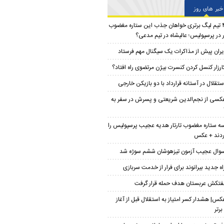
خبر های روز
۴ تیم لیگ برتری خواهان جذب این ستاره مغضوب
ار در پرسپولیس؛‌ عالیشاه در تیم مدعی؟
یران پیش از مذاکرات یک سیگنال مهم فرستاد
ارزار کنسل کردن کنسرت بیژن مرتضوی راه افتاد؟
ستقلال در آستانه قرارداد با دو بازیکن خارجی
کسی از نجم‌الدین شریعتی و پسرش در سفر به
ه ستاره مغضوب تارتار هدیه عجیب پرسپولیس را
ردند + عکس
وال عجیب آزمون تیزهوشان ششم سوژه شد
اه جدید بیرانوند برای فرار از خدمت سربازی
فتکش عربستان هدف حمله قرار گرفت
کس| هشدار کسر امتیاز به استقلال قبل از آغاز
برتر