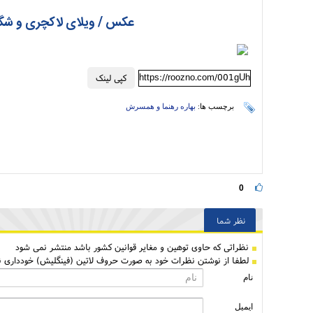
عکس / ویلای لاکچری و شگف
https://roozno.com/001gUh
کپی لینک
برچسب ها:
بهاره رهنما و همسرش
0
نظر شما
نظراتی كه حاوی توهین و مغایر قوانین کشور باشد منتشر نمی شود
لطفا از نوشتن نظرات خود به صورت حروف لاتین (فینگلیش) خودداری نم
نام
ایمیل