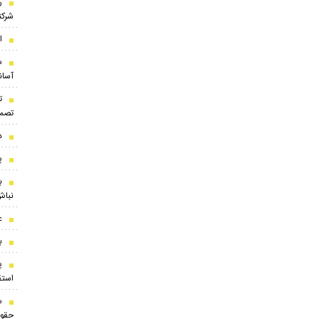
ر
شرک
ا
س
آسان
ت
تصمی
د
پ
ب
نباش
ع
ب
پ
استقلال
س
حقوق