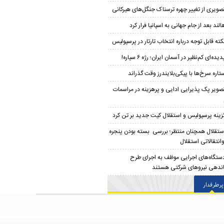
صویری از تغییر چهره ترسناک جنگل‌های هیرکانی
الند بعد از جام جهانی به اسپانیا فرار کرد
کته قابل توجه درباره انتخاب تارتار در پرسپولیس
دیده‌ای کم‌نظیر در آسمان ایران؛ رژه ۶ سیاره!
تاره سرخ‌ها با پیکی‌بلایندرز وقت گذراند
صویر پک پذیرایی ادایی و پرهزینه در مراسمات
زینه پرسپولیس و استقلال کیت جدید بر تن کرد
ستقلال همچنان منتظر؛ بررسی بسته بودن پنجره
وانتقالاتی استقلال
ستگاه‌های اجرایی موظف به اجرای طرح
ندهی نیروهای شرکتی هستند
پرطرفدار