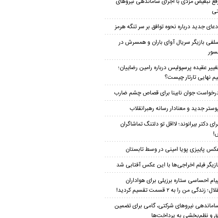
فع تبعیض مزدی با اجرای ساماندهی نیروهای
تی
دعای جدید درباره نحوه توافق بر سر تنگه هرمز
لفی بازیگر سریال آوای باران و همسرش در
سور
غییر عقیده پرسپولیس درباره رامین رضاییان؛
م نهایی تارتار چیست؟
رخواست جوان نابینا برای قصاص چشم ضارب
وستر جدید و معنادار رسانه رهبرانقلاب
رای دکتر بیرانوند؛ لااقل تو دلتنگ تماشاگران
!
کس پاییزی پویا امینی در وسط تابستان
ازیگر فیلم اخراجی‌ها با این عکس آفتابی شد
یام احساسی ستاره برزیلی برای هواداران
؛ زندگی من را به ۲ قسمت تقسیم کردید!
اماندهی نیروهای شرکتی، گامی برای تضمین
 و نظم‌بخشی به پرداخت‌ها