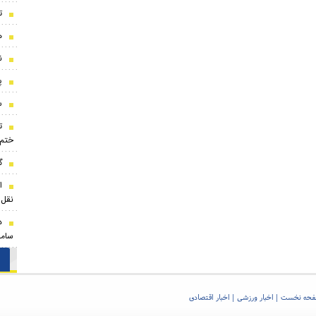
ت
ه
ن
پ
س
ت
ختم
گ
ا
نقل‌
د
ساما
حه نخست
اخبار ورزشی
اخبار اقتصادی