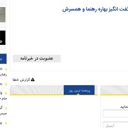
ت انگیز بهاره رهنما و همسرش
پر
خب
رضایت
گزارش خطا
بم
پربحث ترین روز
وا
جام ج
ایید
گر
سرمرب
پر