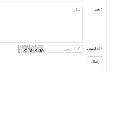
* نظر
* کد امنیتی