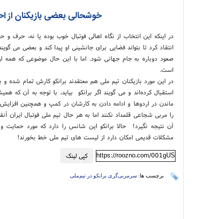
خوشحالی بعضی بازیکنان از احت
در اینکه این انتخاب از نگاه اهالی فوتبال خوب بوده یا نه، حرف و 
انتقاد کرد تا بتواند فضایی برای جانشینی او پیدا کند و بعضی می گویند
صعود دوباره به جام جهانی شود. اما با این حال موضوعی که همه ارک
است.
در این مورد بازیکنان تیم ملی هم معتقدند برانکو کارش تمام شده و ب
استقبال کرده‌اند و می گویند اگر برانکو بیاید، با توجه به آن که هم
ماندن در اردوها و ادامه دادن به کارشان در کمپ و همچنین افزایش ب
را مربی شجاعی قلمداد نکنند اما به هر حال تیم ملی فوتبال ایران 
آن نتیجه نگیرد! حالا برانکو این شانس را دارد که مورد حمایت و ا
مشکلات قدیمی امکان دارد از لیست های تیم ملی خط بخورند!
https://roozno.com/001gUS
کپی لینک
برچسب ها:
سرمربی‌گری برانکو در تیم‌ملی