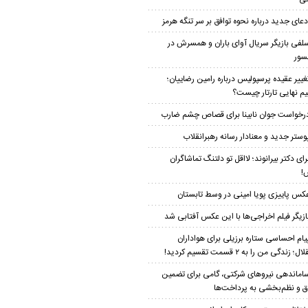
دعای جدید درباره نحوه توافق بر سر تنگه هرمز
لفی بازیگر سریال آوای باران و همسرش در
سور
غییر عقیده پرسپولیس درباره رامین رضاییان؛
م نهایی تارتار چیست؟
رخواست جوان نابینا برای قصاص چشم ضارب
وستر جدید و معنادار رسانه رهبرانقلاب
رای دکتر بیرانوند؛ لااقل تو دلتنگ تماشاگران
!
کس پاییزی پویا امینی در وسط تابستان
ازیگر فیلم اخراجی‌ها با این عکس آفتابی شد
یام احساسی ستاره برزیلی برای هواداران
؛ زندگی من را به ۲ قسمت تقسیم کردید!
اماندهی نیروهای شرکتی، گامی برای تضمین
 و نظم‌بخشی به پرداخت‌ها