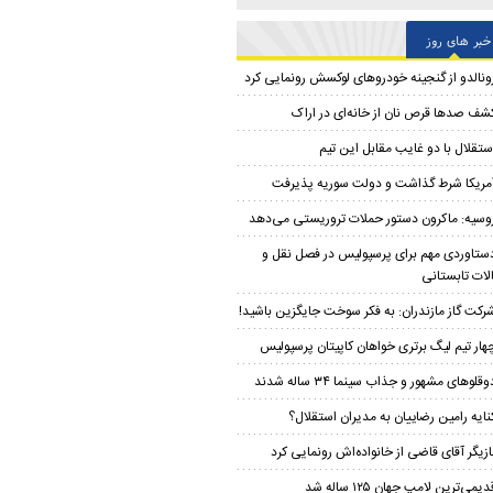
خبر های روز
ونالدو از گنجینه خودروهای لوکسش رونمایی کرد
شف صدها قرص نان از خانه‌ای در اراک
ستقلال با دو غایب مقابل این تیم
مریکا شرط گذاشت و دولت سوریه پذیرفت
وسیه: ماکرون دستور حملات تروریستی می‌دهد
ستاوردی مهم برای پرسپولیس در فصل نقل و
الات تابستانی
رکت گاز مازندران: به فکر سوخت جایگزین باشید!
هار تیم لیگ برتری خواهان کاپیتان پرسپولیس
وقلوهای مشهور و جذاب سینما ۳۴ ساله شدند
نایه رامین رضاییان به مدیران استقلال؟
ازیگر آقای قاضی از خانواده‌اش رونمایی کرد
دیمی‌ترین لامپ جهان ۱۲۵ ساله شد