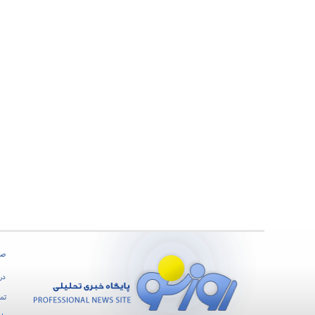
صف
درب
تما