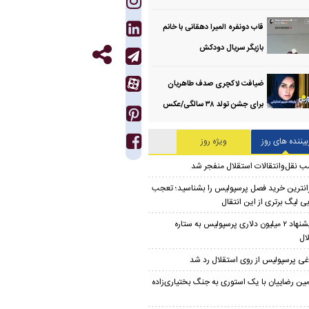
قاب دونفره المیرا دهقانی با خانم
بازیگر سریال دودکش
ضیافت لاکچری صدف طاهریان
برای جشن تولد ۳۸ سالگی‌/عکس
بیننده های روز
ویژه روز
ب نقل‌وانتقالات استقلال منفجر شد
انترین خرید فصل پرسپولیس را بشناسید؛ تعجب
ی لیگ برتری از این انتقال
پیشنهاد ۲ میلیون دلاری پرسپولیس به ستاره
ال
غی پرسپولیس از روی استقلال رد شد
مین رضاییان با یک استوری به جنگ بختیاری‌زاده