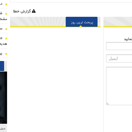
درخواست 
گزارش خطا
شر
مشخ
پربحث ترین روز
مع
جن
ایید
هدیه 
پر
حضور