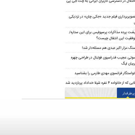
ختلال در دسترسی کاربران ایرانی به چت جی پی
صویربرداری فیلم جدید «جکی چان» در نزدیکی
شت پرده مذاکرات پرسپولیس برای این ستاره/
موفقیت این انتقال چیست؟
نگ مزار اکبر عبدی هم مسئله‌دار شد!
وتی عجیب فدراسیون فوتبال در طراحی چهره
بیان لیگ
واستگار فرانسوی مهدی طارمی را بشناسید
بی که از خانواده ۴ نفره شیلا خداداد پربازدید شد
پرطرفدار