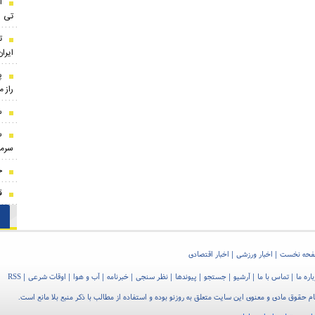
ا
تی
ت
ایران
پ
راز 
س
س
سرمر
خ
قا
حه نخست
اخبار ورزشی
اخبار اقتصادی
اره ما
تماس با ما
آرشیو
جستجو
پیوندها
نظر سنجی
خبرنامه
آب و هوا
اوقات شرعی
RSS
م حقوق مادی و معنوی این سایت متعلق به روزنو بوده و استفاده از مطالب با ذکر منبع بلا مانع است.