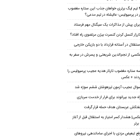
۴ تیم لیگ برتری خواهان جذب این ستاره مغضوب
ار در پرسپولیس؛‌ عالیشاه در تیم مدعی؟
یران پیش از مذاکرات یک سیگنال مهم فرستاد
ارزار کنسل کردن کنسرت بیژن مرتضوی راه افتاد؟
ستقلال در آستانه قرارداد با دو بازیکن خارجی
کسی از نجم‌الدین شریعتی و پسرش در سفر به
ه ستاره مغضوب تارتار هدیه عجیب پرسپولیس را
ردند + عکس
وال عجیب آزمون تیزهوشان ششم سوژه شد
اه جدید بیرانوند برای فرار از خدمت سربازی
فتکش عربستان هدف حمله قرار گرفت
کس| هشدار کسر امتیاز به استقلال قبل از آغاز
برتر
فع تبعیض مزدی با اجرای ساماندهی نیروهای
تی