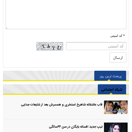
* کد امنیتی
پربحث ترین روز
شبکه اجتماعی
قاب عاشقانه شاهرخ استخری و همسرش بعد از شایعات جدایی
تیپ جدید افسانه بایگان در سن ۶۴سالگی