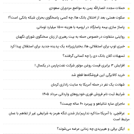
حملات مجدد انصارالله یمن به مواضع مزدوران سعودی
سکوت همتی بعد از اختلال بانک ها/ چه کسی پاسخگوی بحران شبکه بانکی است؟!
پاساژ سازی بیمه پاسارگاد در ارومیه با هزینه ۱۵۰۰ میلیارد تومانی
روایتی متفاوت در خصوص حمله به بیت رهبری از زبان سخنگوی شورای نگهبان
خبری توپ برای استقلالی ها/ بختیاری‌زاده یک پدیده جدید برای استقلال پیدا کرد
تسهیلات کلان بانک دی را چه کسانی گرفتند؟
افزایش ۳ برابری قیمت روغن موتور شرکت نفت‌پارس در یکسال !
خرید کالابرگی این فروشگاه‌ها قطع شد
شهادت یک نفر در حمله آمریکا به سایت راداری کرمان
شرایط ثبت نام فروش فوری خودرو‌های وارداتی مرداد ۱۴۰۵
ماجرای ساره نتانیاهو و پیرمرد ۶۰ ساله چیست؟
عراقچی: با آمریکا مذاکره نداریم/باز شدن تنگه هرمز به شرایطی غیر از تفاهم با عمان
مرتبط است
ایگل برقی و هیبریدی چه زمانی عرضه می‌شوند؟