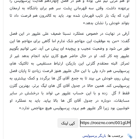
او هم مربی تیم ملی بوده و هم در فصل چهاردهم هدایت پرسپولیس را
برعهده داشت. وقتی سه قهرمانی پشت سر هم برای باشگاه به ارمغان
آورد که یک بار نایب قهرمان شده بود. باید به کالدرون هم فرصت داد تا
بتواند خودش را نشان بدهد.»
آرفی در نهایت در خصوص عملکرد نسبتا ضعیف علی علیپور در این فصل
گفت: «من به موفقیت این مهاجم شک ندارم اما گاهی برای مهاجم ها این
طور می شود و وضعیت عجیب و پیچیده ای پیش می آید. نمی توانیم بگوییم
علیپور چه کار کند، او در حال حاضر هیچ کاری نباید انجام بدهد غیر از
تمرکز. البته معتقدم گلزنی این بازیکن ارتباط مستقیمی به تاکتیک های
پرسپولیس هم دارد ولی با این حال علیپور هنوز فرصت زیادی تا پایان فصل
پیش روی خودش می بیند تا به جمع آقای گل ها برگردد و کمک بیشتری به
پرسپولیس کند. همین حالا در جدول آقای گل های لیگ برتر، بهترین گلزن
فقط ۶ گل زده و با این حساب علیپور می تواند با درخشش در سایر
مسابقات، دوباره در جدول آقای گل ها بالا بیاید. باید به عملکرد او
خوشبین بود زیرا اگر علیپور هم برود، پرسپولیس هیچ مهاجمی ندارد.»
https://roozno.com/001gUH
کپی لینک
برچسب ها:
بازیگر پرسپولیس