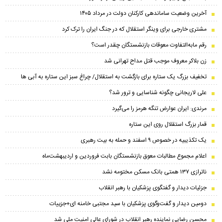
آخرین وضعیت ساماندهی کارکنان دولت در مرداد ۱۴۰۵
مشتری خارجی برای وینگر استقلال که در جنگ ایران را ترک کرد
رقم مابه‌التفاوت معوقات بازنشستگان چقدر است؟
زن بلاکر معروف موجب قتل مداح تهرانی شد
تخفیف بزرگ یک ستاره برای بازگشت به استقلال/ چراغ سبز این ستاره به آبی ها
علی لاریجانی چگونه شناسایی و ترور شد؟
مرندی: ایران عوارض تنگه هرمز را می‌گیرد
قمار بزرگ استقلال روی این ستاره
یک تکذیبیه در خصوص ۹ اسفند و حمله به بیت رهبری
اعلام مجموع مطالبات معوق بازنشستگان بابت فروردین و اردیبهشت‌ماه
ناترازی ۱۳۷ همتی بانک مسکن مختومه نشد
جزئیات دیدار و گفتگوی پزشکیان با رهبر انقلاب
دومین دیدار و گفت‌وگوی پزشکیان با سید مجتبی خامنه ای+جزییات
محسن رضایی نماینده رهبر انقلاب در شورای عالی امنیت ملی شد