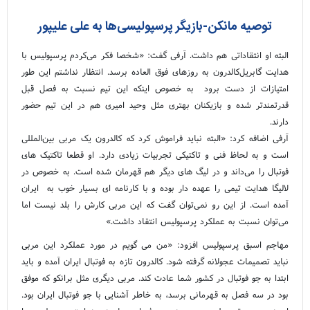
توصیه مانکن-بازیگر پرسپولیسی‌ها به علی علیپور
البته او انتقاداتی هم داشت. آرفی گفت: «شخصا فکر می‌کردم پرسپولیس با
هدایت گابریل‌کالدرون به روزهای فوق العاده برسد. انتظار نداشتم این طور
امتیازات از دست برود به خصوص اینکه این تیم نسبت به فصل قبل
قدرتمندتر شده و بازیکنان بهتری مثل وحید امیری هم در این تیم حضور
دارند.
آرفی اضافه کرد: «البته نباید فراموش کرد که کالدرون یک مربی بین‌المللی
است و به لحاظ فنی و تاکتیکی تجربیات زیادی دارد. او قطعا تاکتیک های
فوتبال را می‌داند و در لیگ های دیگر هم قهرمان شده است. به خصوص در
لالیگا هدایت تیمی را عهده دار بوده و با کارنامه ای بسیار خوب به ایران
آمده است. از این رو نمی‌توان گفت که این مربی کارش را بلد نیست اما
می‌توان نسبت به عملکرد پرسپولیس انتقاد داشت.»
مهاجم اسبق پرسپولیس افزود: «من می گویم در مورد عملکرد این مربی
نباید تصمیمات عجولانه گرفته شود. کالدرون تازه به فوتبال ایران آمده و باید
ابتدا به جو فوتبال در کشور شما عادت کند. مربی دیگری مثل برانکو که موفق
بود در سه فصل به قهرمانی برسد، به خاطر آشنایی با جو فوتبال ایران بود.