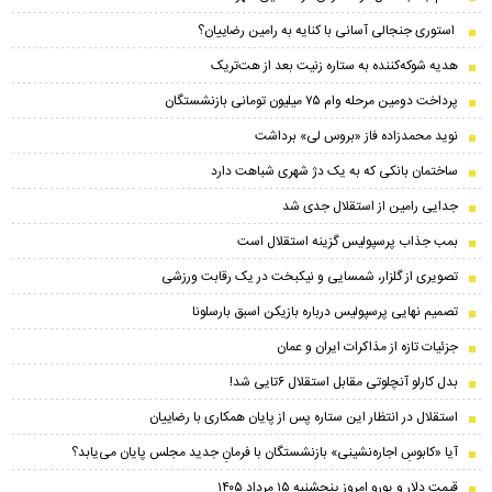
استوری جنجالی آسانی با کنایه به رامین رضاییان؟
هدیه شوکه‌کننده به ستاره زنیت بعد از هت‌تریک
پرداخت دومین مرحله وام ۷۵ میلیون تومانی بازنشستگان
نوید محمدزاده فاز «بروس لی» برداشت
ساختمان بانکی که به یک دژ شهری شباهت دارد
جدایی رامین از استقلال جدی شد
بمب جذاب پرسپولیس گزینه استقلال است
تصویری از گلزار، شمسایی و نیکبخت در یک رقابت ورزشی
تصمیم نهایی پرسپولیس درباره بازیکن اسبق بارسلونا
جزئیات تازه از مذاکرات ایران و عمان
بدل کارلو آنچلوتی مقابل استقلال ۶تایی شد!
استقلال در انتظار این ستاره پس از پایان همکاری با رضاییان
آیا «کابوسِ اجاره‌نشینی» بازنشستگان با فرمانِ جدید مجلس پایان می‌یابد؟
قیمت دلار و یورو امروز پنجشنبه ۱۵ مرداد ۱۴۰۵