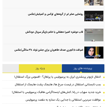
رونمایی صابر ابر از گربه‌های لوکس و کمیابش/عکس
قاب دونفره المیرا دهقانی با خانم بازیگر سریال دودکش
ضیافت لاکچری صدف طاهریان برای جشن تولد ۳۸ سالگی‌/عکس
پربیننده های روز
ویژه روز
انتقال لژیونر پرمشتری ایران به پرسپولیس یا پرتغال؟ ؛ افسوس بزرگ استقلال!
بمب تابستانی استقلال در لیست سرخ ها/ هایجک پشت هایجک از استقلال
خرید جدید سهراب در راه/ کنش‌های اینستاگرامی هافبک پرسپولیس با استقلال!
موافقت سرمربی استقلالی با جدایی یک ستاره به مقصد پرسپولیس