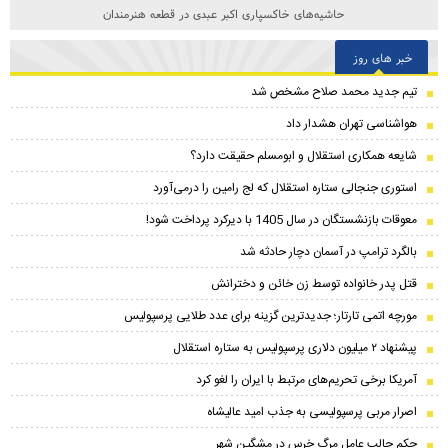
حاشیه‌های خاکسپاری اکبر عبدی در قطعه هنرمندان
خبر های روز
تیم جدید محمد صلاح مشخص شد
هواشناسی تهران هشدار داد
شایعه همکاری استقلال و ابومسلم حقیقت دارد؟
استوری جنجالی ستاره استقلال که لج رامین را درمی‌آورد
معوقات بازنشستگان در سال 1405 با دیرکرد پرداخت شود!
بالگرد ترامپ در آسمان دچار حادثه شد
قتل پدر خانواده توسط زن خائن و دخترانش
مورچه اتمی تارتار؛ جدیدترین گزینه برای عدد طلایی پرسپولیس
پیشنهاد ۲ میلیون دلاری پرسپولیس به ستاره استقلال
آمریکا برخی تحریم‌های مرتبط با ایران را لغو کرد
اصرار مربی پرسپولیسی به جذب امید عالیشاه
حکم جالب عامل مرگ خرس در مشگین‌ شهر