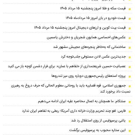
قیمت سکه و طلا امروز پنجشنبه ۱۵ مرداد ۱۴۰۵
قیمت خودرو در بازر امروز ۱۵ مردادماه ۱۴۰۵
قیمت بیت کوین و ارز‌های دیجیتال امروز پنجشنبه ۱۵ مرداد ۱۴۰۵
عکس‌های احساسی همایون شجریان و دخترش یاسمین
ساختمانی که به‌خاطر پنجره‌های عجیبش مشهور شد
جدیدترین عکس لادن مستوفی جلب‌توجه کرد
عصبانیت حسین شریعتمداری از «تفاهم با عمان»: برای فرار دشمن کوچه باز می کنید
پروژه استعفای رئیس‌جمهوری دوباره روی میز تندروها
جمهوری اسلامی: قوه قضاییه باید با روحانی معلوم الحالی که حرف دروغ به رهبری
نسبت داد برخورد کند
سنتکام: ما همچنان به اعمال محاصره علیه ایران ادامه می‌دهیم
فارس: لغو چند تحریم وزارت خزانه داری آمریکا؛ ربطی به تفاهم ایران ندارد
یاغی پرسپولیس از روی استقلال رد شد
این ستاره محبوب به پرسپولیس برگشت