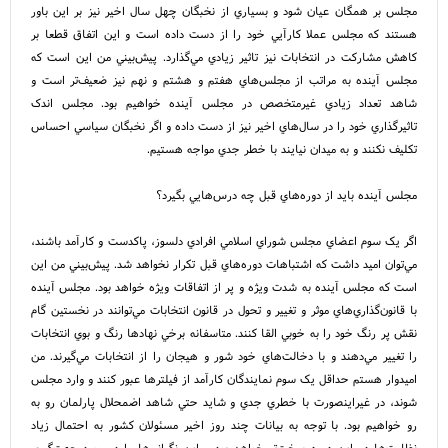
مجلس بر همگان عيان شود و بسياري از نخبگان چهل سال اخير نيز بر اين باور
هستند که مجلس عملا کارآيي خود را از دست داده است و اين اتفاق قطعا بر
کاهش مشارکت در انتخابات نيز تاثير زيادي مي‌گذارد. پيش‌بيني من اين است که
مجلس آينده به مراتب از مجلس‌هاي هفتم و هشتم و نهم نيز ضعيف‌تر است و
شاهد تعداد زيادي غيرمتخصص در مجلس آينده خواهيم بود. مجلس اندک
تاثيرگذاري خود را در سال‌هاي اخير نيز از دست داده و اگر نخبگان سياسي احساس
تکليف نکنند و به ميدان نيايند با خطر جدي مواجه هستيم.
مجلس آينده بايد از دوره‌هاي قبل چه درس‌هايي بگيرد؟
اگر يک سوم اعضاي مجلس شوراي اسلامي افرادي دلسوز، پاکدست و کارآمد باشند،
مي‌توان اميد داشت که اشتباهات دوره‌هاي قبل تکرار نخواهد شد. پيش‌بيني من اين
است که مجلس آينده به شدت ويژه و پر از اتفاقات ويژه خواهد بود. مجلس آينده
با قانون‌گذاري‌هاي موثر و تغيير و تحول در قانون انتخابات مي‌توانند در نخستين گام
نقش پر رنگ خود را به خوبي القا کنند. متاسفانه برخي نهادها رنگ و بوي انتخابات
را تغيير مي‌دهند و با دخالت‌هاي خود شور و هيجان را از انتخابات مي‌گيرند. من
اميدوار هستم حداقل يک سوم نمايندگان کارآمد از فيلترها عبور کنند و وارد مجلس
شوند، در غيراينصورت با خطري جدي و شايد حتي شاهد اضمحلال پارلمان رو به
رو خواهيم بود. با توجه به بيانات چند روز اخير مسئولان کشور به احتمال زياد
نظارت‌ها در اين دوره سخت‌تر خواهد بود و اين نگراني‌ها را در مورد جهت‌گيري