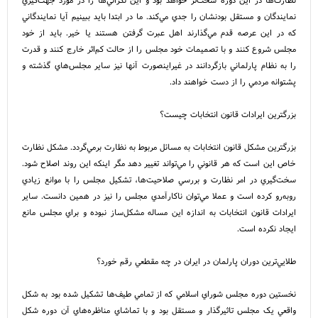
نمايندگان و مستقل بودنشان را جدي مي‌کند. ما در ابتدا بايد ببينيم آيا نمايندگاني
که در اين عرصه قدم مي‌گذارند اهل عبرت گرفتن هستند يا خير. بايد از خود
مجلس شروع کنند و با تصميمات خود مجلس را از حالت کم‌اثر خارج کنند و قدرت
را به نظام پارلماني بازگردانند در غيراينصورت آنها نيز ساير مجلس‌هاي گذشته و
پشتوانه مردمي را از دست خواهند داد.
بزرگترين ايرادات قانون انتخابات چيست؟
بزرگترين مشکل قانون انتخابات به مسائل مربوط به نظارت برمي‌گردد. مشکل نظارت
خاص اين است که هر قانوني را مي‌تواند تغيير دهد مگر اينکه اين روند اصلاح شود.
سخت‌گيري در امر نظارت و بررسي صلاحيت‌ها، تشکيل مجلس را با موانع زيادي
روبه‌رو کرده است و عملا مي‌توان ناکارآمدي مجلس را نيز در همين دانست. ساير
ايرادات قانون انتخابات به اندازه اين مساله مشکل‌ساز نبوده و براي مجلس مانع
ايجاد نکرده است.
طلايي‌ترين دوران پارلمان در ايران در چه مقطعي رقم خورد؟
نخستين دوره مجلس شوراي اسلامي که از تمامي طيف‌ها تشکيل شده بود به شکل
واقعي يک مجلس تاثيرگذار و مستقل بود و با تماشاي مناظره‌هاي آن دوره شکل