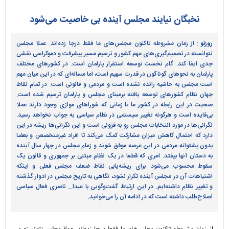
نخبگان نيايند مجلس آينده بی خاصيت می‌شود
روزنو :
از زمان مشروطه تاکنون مجلس‌های ما فقط درجا زده‌اند. عملا مجلس
نتوانسته در تصمیم‌گیری‌های مهم کشور و ترسیم مسیر پیشرفت و دموکراسی نقشی
جدی ایفا کند. گام نخست توسعه استقرار پارلمان است. در کشورهای مختلف
پارلمان به نحوهای گوناگون در قدرت سهیم است، اما مساله‌ای که در این میان مهم
است مجلس به حاشیه رانده نشده است و مردمی و قانونی است. در تمام نقاط
جهان نظام کشورهای توسعه یافته برمبنای مجلس و پارلمان ترسیم شده است.
صحبت در این رابطه در کشور ما تا زمانی که شوراهای موازی وجود دارند عملا
بی‌فایده است و هرگونه تغییر سیستمی در نظام سیاسی به جواب نخواهد رسید.
نگرانی‌ها در مورد انتخابات مجلس رو به فزونی است و این نگرانی‌ها ریشه در این
دارد که احتمال کاهش میزان مشارکت کمک می‌کند تا افراد غیرمتخصص و بعضا
بدون پشتوانه مردمی در این عرصه موفق شوند و زمام مجلس در چهار سال آینده
به دستان آنها بیفتد. امری که قطعا در یک نظام مبتنی بر جمهوری و قانون یک
سقوط محسوب می‌شود. برای ریشه‌یابی نقاط ضعف مجلس فعلی و اینکه
اشتباهات آن در مجلس آینده تکرار نشود، نگاهی به تاریخ مجلس در ادوار گذشته
و تغییر نظام داشته‌ایم. در این ارتباط گفت‌وگویی با عبدا... ناصری فعال سیاسی
اصلاح‌طلب داشته است که در ادامه آن را می‌خوانید.
از زمان مشروطه تاکنون مجلس‌های ما فقط درجا زده‌اند. عملا مجلس نتوانسته در