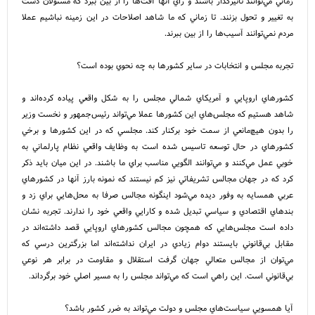
زماني مي‌توانند تاثيرگذار باشند و راي آنها آفت‌ها را از بين ببرد که مسئولان دست
به تغيير و تحول بزنند. تا زماني که ما شاهد اصلاحات در اين زمينه نباشيم عملا
مردم نمي‌توانند آسيب‌ها را از بين ببرند.
تجربه مجلس و انتخابات در ساير کشورها به چه نحوي بوده است؟
کشورهاي اروپايي و آمريکاي شمالي مجلس را به شکل واقعي پياده کرده‌اند و
شاهد هستيم که مجلس‌هاي اين کشورها عملا مي‌تواند رئيس‌جمهور و نخست وزير
را بدون هيچ‌مانعي از سمت خود برکنار کند. مجلسي که در اين کشورها و برخي
کشورهاي در حال توسعه تاسيس شده است به وظايف واقعي نظام پارلماني به
خوبي عمل مي‌کنند و مي‌توانند الگويي مناسب براي ما باشند. در اين ميان بايد ذکر
کرد که در جهان مجالس تشريفاتي نيز کم نيستند که نمونه بارز آنها در کشورهاي
عربي همسايه به وفور ديده مي‌شود اينگونه مجالس صرفا به محل‌هايي براي زد و
بندهاي اقتصادي و سياسي تبديل شده و کارايي واقعي خود را ندارند. تجربه نشان
داده است مجلس‌هايي که همچون مجالس کشورهاي اروپايي قصد داشته‌اند در
مقابل بي‌قانوني بايستند دوام زيادي در ايران نداشته‌اند اما بزرگترين درسي که
مي‌توان از مجالس متعالي جهان گرفت استقلال و مقاومت در برابر هر نوعي
بي‌قانوني است. اين راهي است که مي‌تواند مجلس را به مسير اصلي خود برگرداند.
آيا همسويي سياست‌هاي مجلس و دولت مي‌تواند به ضرر کشور باشد؟