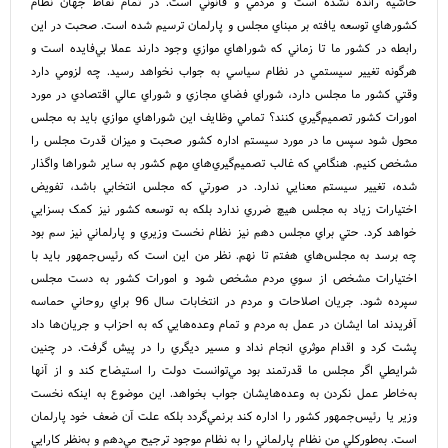
حاشيه رانده نشده است و مردمي و قانوني است. در تمام نقاط جهان نظام
کشورهاي توسعه يافته بر مبناي مجلس و پارلمان ترسيم شده است. صحبت در اين
رابطه در کشور ما تا زماني که شوراهاي موازي وجود دارند عملا بي‌فايده است و
هرگونه تغيير سيستمي در نظام سياسي به جواب نخواهد رسيد. چه لزومي دارد
وقتي کشور ما مجلس دارد، شوراي فضاي مجازي و شوراي عالي اقتصادي در مورد
امورات کشور تصميم‌گيري کنند؟ تمامي وظايف اين شوراهاي موازي بايد به مجلس
محول شود سپس ما در مورد سيستم اداره کشور صحبت و ميزان قدرت مجلس را
مشخص کنيم. هنگامي که غالب تصميم‌گيري‌هاي مهم کشور به ساير شوراها واگذار
شده، تغيير سيستم معنايي ندارد. در صورتي که مجلس انتخابي باشد، تفويض
اختيارات زياد به مجلس هيچ‌ ضرري ندارد بلکه به توسعه کشور نيز کمک بسزايي
خواهد کرد. حتي براي مجلس دهم نيز نظام نخست وزيري و پارلماني نيز سم بود
چه برسد به مجلس‌هاي هفتم تا نهم. نظر من اين است که رئيس‌جمهور بايد با
اختيارات مشخص از سوي مردم مشخص شود و امورات کشور به دست مجلس
سپرده شود. جريان اصلاحات و مردم در انتخابات سال 96 براي روحاني حماسه
آفريدند اما ايشان در عمل به مردم و تمام وعده‌هايي که به احزاب و جريان‌ها داد
پشت کرد و اقدام موثري انجام نداد و مسير ديگري را در پيش گرفت. در چنين
شرايطي اگر مجلس ما قدرتمند بود مي‌توانست دولت را استيضاح کند و از آنها
به‌خاطر عمل نکردن به وعده‌هايشان جواب بخواهد. اين موضوع به اينکه نخست
وزير يا رئيس‌جمهور کشور را اداره کند برنمي‌گردد بلکه علت آن ضعف خود پارلمان
است. به‌طورکلي من نظام پارلماني را به نظام موجود ترجيح مي‌دهم و به‌نظر کارايي