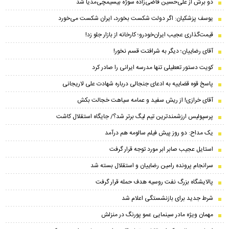
دو برش از علی‌حسین‌ قاضی‌زاده سوژه بیسیمچی‌مدیا شد
یوسف پزشکیان: اگر دولت شکست بخورد، ایران شکست می‌خورد
قیمت‌گذاری عجیب ایران‌خودرو؛ کارخانه از بازار جلو زد!
آقای رضاییان؛ دیگر به شرافتت قسم نخور!
کویت دستور تعطیلی تنها مدرسه ایرانی را صادر کرد
پاسخ قوه قضاییه به ادعای جنجالی درباره شهادت علی لاریجانی
آقای خرازی! از ریش سفید و عمامه سیاهت خجالت بکش
پرسپولیس ارزشمندترین تیم لیگ برتر شد؟/ جایگاه استقلال کاشت
یک مداح: دو روز پیش فیلم سالومه هم درآمد
استایل عجیب صابر ابر مورد توجه قرار گرفت
سرانجام پرونده رامین رضاییان و استقلال بسته شد
پالایشگاه بزرگ نفت روسیه هدف حمله قرار گرفت
شرط جدید برای بازنشستگی اعلام شد
مهمان ویژه مادر سینمایی عمو پورنگ در منزلش