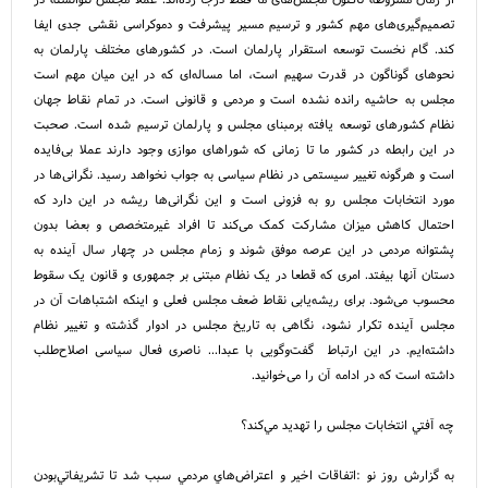
تصمیم‌گیری‌های مهم کشور و ترسیم مسیر پیشرفت و دموکراسی نقشی جدی ایفا
کند. گام نخست توسعه استقرار پارلمان است. در کشورهای مختلف پارلمان به
نحوهای گوناگون در قدرت سهیم است، اما مساله‌ای که در این میان مهم است
مجلس به حاشیه رانده نشده است و مردمی و قانونی است. در تمام نقاط جهان
نظام کشورهای توسعه یافته برمبنای مجلس و پارلمان ترسیم شده است. صحبت
در این رابطه در کشور ما تا زمانی که شوراهای موازی وجود دارند عملا بی‌فایده
است و هرگونه تغییر سیستمی در نظام سیاسی به جواب نخواهد رسید. نگرانی‌ها در
مورد انتخابات مجلس رو به فزونی است و این نگرانی‌ها ریشه در این دارد که
احتمال کاهش میزان مشارکت کمک می‌کند تا افراد غیرمتخصص و بعضا بدون
پشتوانه مردمی در این عرصه موفق شوند و زمام مجلس در چهار سال آینده به
دستان آنها بیفتد. امری که قطعا در یک نظام مبتنی بر جمهوری و قانون یک سقوط
محسوب می‌شود. برای ریشه‌یابی نقاط ضعف مجلس فعلی و اینکه اشتباهات آن در
مجلس آینده تکرار نشود، نگاهی به تاریخ مجلس در ادوار گذشته و تغییر نظام
داشته‌ایم. در این ارتباط گفت‌وگویی با عبدا... ناصری فعال سیاسی اصلاح‌طلب
داشته است که در ادامه آن را می‌خوانید.
چه آفتي انتخابات مجلس را تهديد مي‌کند؟
به گزارش روز نو :اتفاقات اخير و اعتراض‌هاي مردمي سبب شد تا تشريفاتي‌بودن