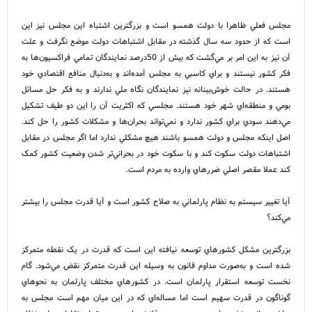
مجلس فعلي ظاهرا با دولت همسو است و بزرگترين اشتباه اين مجلس نيز اين
است که از حدود سه سال گذشته در مقابل اشتباهات دولت موضع نگرفت و علت
آن نيز به اين امر بر مي‌گشت که بيش از 50‌درصد نمايندگان تمامي فراکسيون‌ها به
فکر کشور نيستند و براي کاسبي به مجلس آمده‌اند و به‌دنبال منافع اقتصادي خود
هستند. در حالت خوش‌بينانه نيز نمايندگان نگاه ملي ندارند و به فکر حل مسائل
بومي و منطقه‌اي شهر خود هستند. مجلسي که اکثريت آن را اين دو طيف تشکيل
مي‌دهند سودي براي کشور ندارد و نمي‌تواند بحران‌ها و مشکلات کشور را حل کند.
اصل اينکه مجلس و دولت همسو باشند هيچ‌ مشکلي ندارد اما اگر مجلس در مقابل
اشتباهات دولت سکوت کند و با سکوت خود در بحراني‌تر شدن وضعيت کشور کمک
کند عملا مقصر اصلي ضررهاي وارده به مردم است.
آيا تغيير سيستم به نظام پارلماني به صلاح کشور است و آيا قدرت مجلس را بيشتر
مي‌کند؟
بزرگترين مشکل کشورهاي توسعه نيافته اين است که قدرت در يک نقطه متمرکز
شده است و به‌صورت مداوم قانون به وسيله اين قدرت متمرکز نقض مي‌شود. گام
نخست توسعه استقرار پارلمان است. در کشورهاي مختلف پارلمان به نحوهاي
گوناگون در قدرت سهيم است اما مساله‌اي که در اين ميان مهم است مجلس به