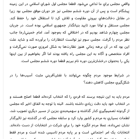
واقعي مجلس براي ما تداعي مي‌شود. قطعا مجلس اول شوراي اسلامي در اين زمينه
پيشگام است و پس از آن دوره ششم مجلس نيز جز دوران موفق مجلس بود زيرا
در مقابل دخالت‌هاي بيروني مقاومت و تلاش کرد تا استقلال خود را حفظ کند.
مجلس مستقل و توانا مورد تاييد بنيانگذار جمهوري اسلامي بوده است. در جريان
مجلس چهارم شاهد بوديم که در اختلافي که به‌وجود آمد، امام خميني(ره) جانب
نظر مردم را گرفت. مجلس سوم نيز توانست انتظارات را برآورده کند و شايد علت
اين بود که در آن برهه زماني هنوز نظارت‌ها به شکل امروزي صورت نمي‌گرفت و
افراد متخصص و آگاه به اين مجلس راه يافته بودند اما اگر بخواهيم از بين اينها
يکي را به‌عنوان درخشان‌ترين دوره نام ببريم قطعا دوره ششم مجلس است.
در شرايط موجود مردم چگونه مي‌توانند با نقش‌آفريني مثبت آسيب‌ها را در
شکل‌گيري مجلس کاهش دهند؟
مردم بايد به اين نتيجه برسند که فردي را که انتخاب کرده‌اند قطعا اصلح هستند و
در انتخاب خود بايد دقت زيادي داشته باشند. البته با توجه به اتفاق اخير که مجلس
از گردونه تصميم‌گيري کنار گذاشته و سهميه‌بندي بنزين از مسير ديگري تصويب شد،
لطمات بسياري به مردم و کشور وارد کرد و سابقه مجلس که در گذشته نيز تاثيرگذار
نشان نمي‌داده، عملا مردم انگيزه خود را براي شرکت در انتخابات از دست داده‌اند.
انتخابات يک امر اجتماعي است و بر پايه مردم تاسيس شده است و مردم فقط