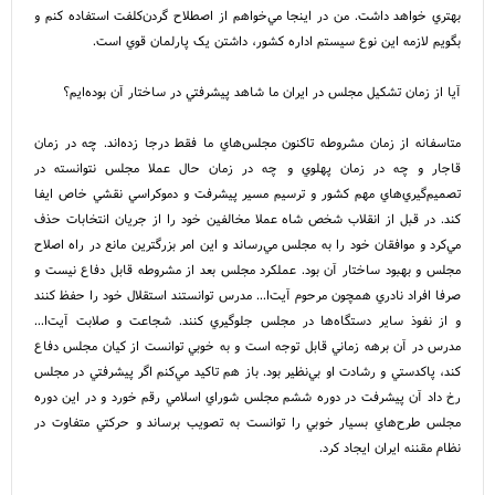
بهتري خواهد داشت. من در اينجا مي‌خواهم از اصطلاح گردن‌کلفت استفاده کنم و
بگويم لازمه اين نوع سيستم اداره کشور، داشتن يک پارلمان قوي است.
آيا از زمان تشکيل مجلس در ايران ما شاهد پيشرفتي در ساختار آن بوده‌ايم؟
متاسفانه از زمان مشروطه تاکنون مجلس‌هاي ما فقط درجا زده‌اند. چه در زمان
قاجار و چه در زمان پهلوي و چه در زمان حال عملا مجلس نتوانسته در
تصميم‌گيري‌هاي مهم کشور و ترسيم مسير پيشرفت و دموکراسي نقشي خاص ايفا
کند. در قبل از انقلاب شخص شاه عملا مخالفين خود را از جريان انتخابات حذف
مي‌کرد و موافقان خود را به مجلس مي‌رساند و اين امر بزرگترين مانع در راه اصلاح
مجلس و بهبود ساختار آن بود. عملکرد مجلس بعد از مشروطه قابل دفاع نيست و
صرفا افراد نادري همچون مرحوم آيت‌ا... مدرس توانستند استقلال خود را حفظ کنند
و از نفوذ ساير دستگاه‌ها در مجلس جلوگيري کنند. شجاعت و صلابت آيت‌ا...
مدرس در آن برهه زماني قابل توجه است و به خوبي توانست از کيان مجلس دفاع
کند، پاکدستي و رشادت او بي‌نظير بود. باز هم تاکيد مي‌کنم اگر پيشرفتي در مجلس
رخ داد آن پيشرفت در دوره ششم مجلس شوراي اسلامي رقم خورد و در اين دوره
مجلس طرح‌هاي بسيار خوبي را توانست به تصويب برساند و حرکتي متفاوت در
نظام مقننه ايران ايجاد کرد.