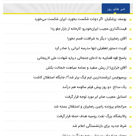
خبر های روز
یوسف پزشکیان: اگر دولت شکست بخورد، ایران شکست می‌خورد
قیمت‌گذاری عجیب ایران‌خودرو؛ کارخانه از بازار جلو زد!
آقای رضاییان؛ دیگر به شرافتت قسم نخور!
کویت دستور تعطیلی تنها مدرسه ایرانی را صادر کرد
پاسخ قوه قضاییه به ادعای جنجالی درباره شهادت علی لاریجانی
آقای خرازی! از ریش سفید و عمامه سیاهت خجالت بکش
پرسپولیس ارزشمندترین تیم لیگ برتر شد؟/ جایگاه استقلال کاشت
یک مداح: دو روز پیش فیلم سالومه هم درآمد
استایل عجیب صابر ابر مورد توجه قرار گرفت
سرانجام پرونده رامین رضاییان و استقلال بسته شد
پالایشگاه بزرگ نفت روسیه هدف حمله قرار گرفت
شرط جدید برای بازنشستگی اعلام شد
مهمان ویژه مادر سینمایی عمو پورنگ در منزلش