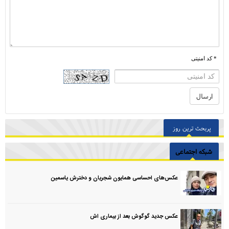
* کد امنیتی
پربحث ترین روز
شبکه اجتماعی
عکس‌های احساسی همایون شجریان و دخترش یاسمین
عکس جدید گوگوش بعد از بیماری اش