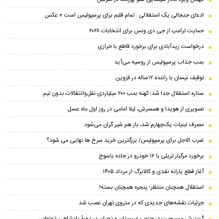
ادعای جنجالی یک استقلالی : تمام قلبم برای پرسپولیس است + عکس
حمایت ترامپ از جی دی ونس برای انتخابات ۲۰۲۸
درخواست زیدآبادی برای برخورد قاطع با خرازی
بمب جذاب پرسپولیس از روسیه می‌آید
توقیف نیسان با راننده ۱۲ساله در قزوین
ستاره استقلال جدا شد؛ کهنه بمب ۲۰۰ میلیاردی نقل‌وانتقالات بدون تیم
تصویری از هویدا و همسرش، لیلا امامی در روز اول ماه عسل
مصرف لبنیات یک‌چهارم شد، باز هم شیر گران می‌شود
ضرب الاجل برای پرسپولیس/ بزرگترین خرید سرخ ها نهایی می شود؟
برخورد مرگبار تریلی با ۱۲ خودرو در جاده یاسوج
آغاز قطع یارانه نقدی و کالابرگ از مرداد ۱۴۰۵
استقلال همچنان منتظر؛ پنجره همچنان بسته!
جزئیات نقشه‌های جدیدی که در متروی تهران نصب شد
گسترش مسیحیت در جنوب عربستان و نجران در دورهٔ پادشاهی ذونواس