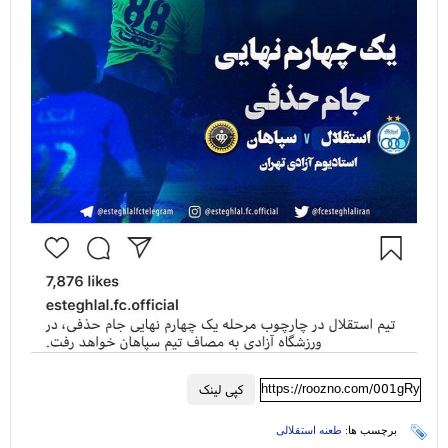
https://roozno.com/001gRy
کپی لینک
برچسب ها:
طعنه استقلالی‌