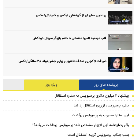
رونمایی صابر ابر از گربه‌های لوکس و کمیابش/عکس
قاب دونفره المیرا دهقانی با خانم بازیگر سریال دودکش
ضیافت لاکچری صدف طاهریان برای جشن تولد ۳۸ سالگی‌/عکس
پربیننده های روز
ویژه روز
پیشنهاد ۲ میلیون دلاری پرسپولیس به ستاره استقلال
یاغی پرسپولیس از روی استقلال رد شد
این ستاره محبوب به پرسپولیس برگشت
رقم رضایتنامه این لژیونر مشخص شد؛ پرسپولیس پرداخت می‌کند؟!
بمب جذاب پرسپولیس گزینه استقلال است