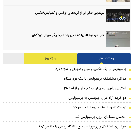
رونمایی صابر ابر از گربه‌های لوکس و کمیابش/عکس
قاب دونفره المیرا دهقانی با خانم بازیگر سریال دودکش
پربیننده های روز
ویژه روز
پرسپولیس با یک عکس، رامین رضاییان را سوژه کرد
مذاکره مخفیفانه پرسپولیس با یک فوق ستاره
استوری رامین رضاییان بعد جدایی از استقلال
دو خرید آزاد در راه پیوستن به پرسپولیس!
توییت تاجرنیا استقلالی‌ها را منفجر کرد
محسن مسلمان مربی پرسپولیس شد!
هواداران استقلال و پرسپولیس پیج باشگاه روسی را منفجر کردند