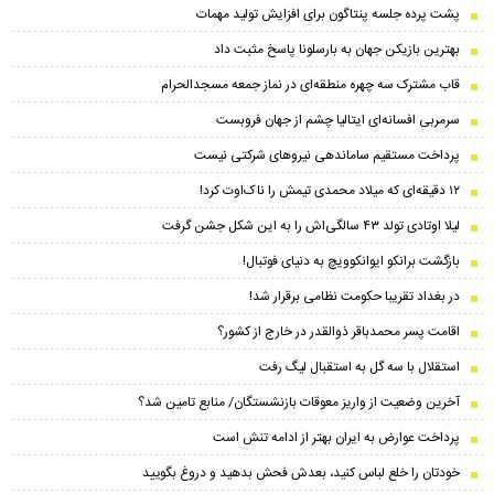
پشت پرده جلسه پنتاگون برای افزایش تولید مهمات
بهترین بازیکن جهان به بارسلونا پاسخ مثبت داد
قاب مشترک سه چهره منطقه‌ای در نماز جمعه مسجدالحرام
سرمربی افسانه‌ای ایتالیا چشم از جهان فروبست
پرداخت مستقیم ساماندهی نیروهای شرکتی نیست
۱۲ دقیقه‌ای که میلاد محمدی تیمش را ناک‌اوت کرد!
لیلا اوتادی تولد ۴۳ سالگی‌اش را به این شکل جشن گرفت
بازگشت برانکو ایوانکوویچ به دنیای فوتبال!
در بغداد تقریبا حکومت نظامی برقرار شد!
اقامت پسر محمدباقر ذوالقدر در خارج از کشور؟
استقلال با سه گل به استقبال لیگ رفت
آخرین وضعیت از واریز معوقات بازنشستگان/ منابع تامین شد؟
پرداخت عوارض به ایران بهتر از ادامه تنش است
خودتان را خلع لباس کنید، بعدش فحش بدهید و دروغ بگویید