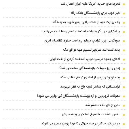
تحریم‌های جدید آمریکا علیه ایران اعمال شد
خبر خوب برای بازنشستگان بانک رفاه
یک روایت تازه از علت نرفتن رهبر شهید به پناهگاه
پزشکیان: من اگر بخواهم استعفا بدهم رسما اعلام می‌کنم!
یاوه‌گویی وزیر ترامپ درباره پرداخت حقوق نظامیان ایران
یادداشت تند سردبیر تسنیم علیه توافق مکه
ادعای جدید ترامپ درباره استفاده کردن از نفت ایران
زمان واریز معوقات بازنشستگان مشخص شد؟
پیام اردوغان پس از امضای توافق دفاعی مکه
آرامستانی که بیشتر شبیه باغ به نظر می‌رسد
معوقات فروردین و اردیبهشت بازنشستگان کی واریز می شود؟
متن توافق مکه منتشر شد
عکس عاشقانه شاهرخ استخری و همسرش
دو بازیکن حاضر در جام جهانی تا فردا پرسپولیسی می‌شوند