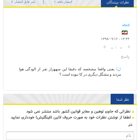
نظرات بینندگان
انتشار یافته:
۱
غیر قابل انتشار:
0
abed
۱۳:۴۳ - ۱۳۹۸/۰۹/۱۲
0
0
پاسخ
یعنی واقعا مشخصه که دقیقا این سههزار نفر از الودگی هوا
مردند و مشگل دیگری در کا نبوده است ؟
نظر شما
نظراتی كه حاوی توهین و مغایر قوانین کشور باشد منتشر نمی شود
لطفا از نوشتن نظرات خود به صورت حروف لاتین (فینگلیش) خودداری نمایید
نام