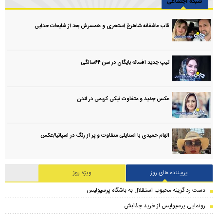
شبکه اجتماعی
قاب عاشقانه شاهرخ استخری و همسرش بعد از شایعات جدایی
تیپ جدید افسانه بایگان در سن ۶۴سالگی
عکس جدید و متفاوت نیکی کریمی در لندن
الهام حمیدی با استایلی متفاوت و پر از رنگ در اسپانیا/عکس
پربیننده های روز
ویژه روز
دست رد گزینه محبوب استقلال به باشگاه پرسپولیس
رونمایی پرسپولیس از خرید جذابش