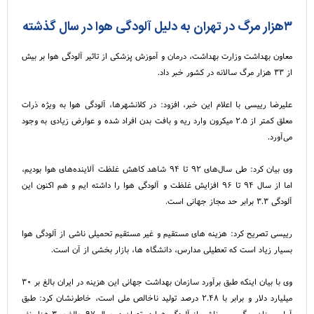
۳هزار مرگ در تهران به دلیل آلودگی هوا در سال گذشته
معاون بهداشت وزارت بهداشت، درمان و آموزش پزشکی از تاثیر آلودگی هوا بر بیش
از ۳۳ هزار مرگ سالانه در کشور خبر داد.
علیرضا رییسی با اعلام این خبر، افزود: در کلانشهرها، آلودگی هوا به ویژه ذرات
معلق کمتر از ۲.۵ میکرون وارد ریه و بافت بدن افراد شده و عوارض زیادی به وجود
می‌آورد.
وی بیان کرد: طی سال‌های ۹۲ تا ۹۴ شاهد کاهش غلظت آلاینده‌های هوا بودیم،
اما از سال ۹۴ تا ۹۶ افزایش غلظت و آلودگی هوا را داشته ایم و هم اکنون این
آلودگی ۳.۳ برابر حد مجاز جهانی است.
رییسی تصریح کرد: هزینه های مستقیم و غیر مستقیم تحمیلی ناشی از آلودگی هوا
بسیار زیاد است که تعطیلی مدارس، دانشگاه ها، بازار بخشی از آن است.
وی با بیان اینکه طبق برآورد سازمان بهداشت جهانی این هزینه در ایران بالغ بر ۳۰
میلیارد دلار و برابر با ۲.۴۸ درصد تولید ناخالص ملی است، خاطرنشان کرد: طبق
آمار، میزان مرگ و میر ناشی از آلودگی هوا در تهران در سال ۹۷، بالغ بر ۳ هزار نفر