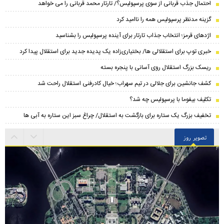
احتمال جذب قربانی از سوی پرسپولیس؟/ تارتار محمد قربانی را می خواهد
گزینه مدنظر پرسپولیس همه را ناامید کرد
اژدهای قرمز؛ انتخاب جذاب تارتار برای آینده پرسپولیس را بشناسید
خبری توپ برای استقلالی ها/ بختیاری‌زاده یک پدیده جدید برای استقلال پیدا کرد
ریسک بزرگ استقلال روی آسانی با پنجره بسته
کشف جانشین برای جلالی در تیم سهراب؛ خیال کادرفنی استقلال راحت شد
تکلیف بیفوما با پرسپولیس چه شد؟
تخفیف بزرگ یک ستاره برای بازگشت به استقلال/ چراغ سبز این ستاره به آبی ها
تصویر روز