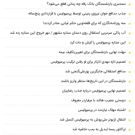
مستمری بازنشستگان بانک رفاه چه زمانی قطع می‌شود؟
جذب مدافع جوان نیروی زمینی توسط پرسپولیس با قراردادی پنج‌ساله
سه روزنامه‌نگاری که برای قلعه‌نویی حکم غیابی صادر کردند!
آب پاکی سرمربی استقلال روی دستان ستاره مشهور / مهر خروج این ستاره زده شد
این ستاره پرسپولیس را کیش و مات کرد
مهلت نهایی بازنشستگان برای تعیین‌تکلیف بیمه
تصمیم تازه مهدی تارتار برای لو رفتن ترکیب پرسپولیس
مدافع استقلالی جایگزین پورعلی‌گنجی شد
بازنشستگان در این تاریخ‌ها منتظر واریز باشند
تصمیم نهایی پرسپولیس درباره جذب رضاییان
دوستی عجیب هالند با میلیاردر معروف
اشتباه مهلک نیازمند در پرسپولیس
انتقال لژیونر ملی‌پوش به پرسپولیس کنسل شد
تراکتور رسما تبدیل به بمب حاشیه شد