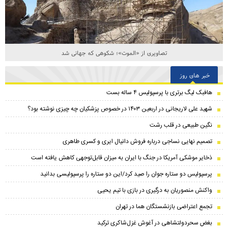
تصاویری از «الموت»؛ شکوهی که جهانی شد
خبر های روز
هافبک لیگ برتری با پرسپولیس ۴ ساله بست
شهید علی لاریجانی در اربعین ۱۴۰۳ در خصوص پزشکیان چه چیزی نوشته بود؟
نگین طبیعی در قلب رشت
تصمیم نهایی نساجی درباره فروش دانیال ایری و کسری طاهری
ذخایر موشکی آمریکا در جنگ با ایران به میزان قابل‌توجهی کاهش یافته است
پرسپولیس دو ستاره جوان را صید کرد/این دو ستاره را پرسپولیسی بدانید
واکنش منصوریان به درگیری در بازی با تیم یحیی
تجمع اعتراضی بازنشستگان هما در تهران
بغض سحر‌دولتشاهی در آغوش غزل‌شاکری ترکید