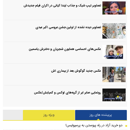
تصاویر تیپ شیک و جذاب لیندا کیانی در اکران فیلم جدیدش
تصاویر دیده نشده از اولین جشن عروسی اکبر عبدی
عکس‌های احساسی همایون شجریان و دخترش یاسمین
عکس جدید گوگوش بعد از بیماری اش
رونمایی صابر ابر از گربه‌های لوکس و کمیابش/عکس
پربیننده های روز
ویژه روز
دو خرید آزاد در راه پیوستن به پرسپولیس!