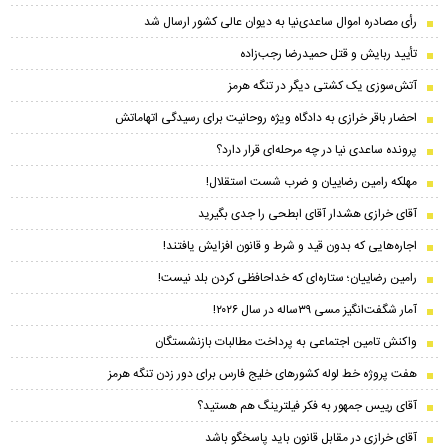
رأی مصادره اموال ساعدی‌نیا به دیوان عالی کشور ارسال شد
تأیید ربایش و قتل حمیدرضا رجب‌زاده
آتش‌سوزی یک کشتی دیگر در تنگه هرمز
احضار باقر خرازی به دادگاه ویژه روحانیت برای رسیدگی اتهاماتش
پرونده ساعدی نیا در چه مرحله‌ای قرار دارد؟
مهلکه رامین رضاییان و ضرب شست استقلال!
آقای خرازی هشدار آقای ابطحی را جدی بگیرید
اجاره‌هایی که بدون قید و شرط و قانون افزایش یافتند!
رامین رضاییان؛ ستاره‌ای که خداحافظی کردن بلد نیست!
آمار شگفت‌انگیز مسی ۳۹ساله در سال ۲۰۲۶!
واکنش تامین اجتماعی به پرداخت مطالبات بازنشستگان
هفت پروژه خط لوله کشور‌های خلیج فارس برای دور زدن تنگه هرمز
آقای رییس جمهور به فکر فیلترینگ هم هستید؟
آقای خرازی در مقابل قانون باید پاسخگو باشد