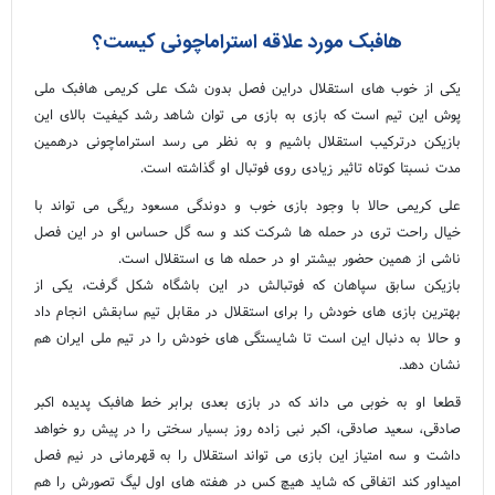
هافبک مورد علاقه استراماچونی کیست؟
یکی از خوب های استقلال دراین فصل بدون شک علی کریمی هافبک ملی
پوش این تیم است که بازی به بازی می توان شاهد رشد کیفیت بالای این
بازیکن درترکیب استقلال باشیم و به نظر می رسد استراماچونی درهمین
مدت نسبتا کوتاه تاثیر زیادی روی فوتبال او گذاشته است.
علی کریمی حالا با وجود بازی خوب و دوندگی مسعود ریگی می تواند با
خیال راحت تری در حمله ها شرکت کند و سه گل حساس او در این فصل
ناشی از همین حضور بیشتر او در حمله ها ی استقلال است.
بازیکن سابق سپاهان که فوتبالش در این باشگاه شکل گرفت، یکی از
بهترین بازی های خودش را برای استقلال در مقابل تیم سابقش انجام داد
و حالا به دنبال این است تا شایستگی های خودش را در تیم ملی ایران هم
نشان دهد.
قطعا او به خوبی می داند که در بازی بعدی برابر خط هافبک پدیده اکبر
صادقی، سعید صادقی، اکبر نبی زاده روز بسیار سختی را در پیش رو خواهد
داشت و سه امتیاز این بازی می تواند استقلال را به قهرمانی در نیم فصل
امیداور کند اتفاقی که شاید هیچ کس در هفته های اول لیگ تصورش را هم