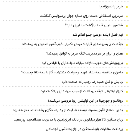
هرمز را نسوزانیم!
سرمربی استقلالی دست روی ستاره جوان پرسپولیس گذاشت
شادمهر عقیلی قصد بازگشت به ایران دارد؟
تیم فصل آینده موسی جنپو اعلام شد
بازگشت بی‌سروصدای قرارداد درمان تکمیلی ذوب‌آهن اصفهان به بیمه دانا
عمان و ایران بر سر مدیریت تنگه هرمز به توافق رسیدند؟
بریزوبپاش‌های عجیب فولاد مبارکه سهامداران را ناراضی کرد
ماجرای مناقصه بیمه بنیاد شهید و حوادث مشترکین گاز با بیمه دانا چیست؟
ربایش و قتل حمیدرضا رجب‌زاده صحت دارد
کارزار اینترنتی توقف برداشت از جیب سهامداران بانک تجارت
رونالدو و جورجینا در این لوکیشن زیبا عروسی می‌کنند؟
بدون اصلاح الگوی مصرف توسعه ظرفیت تولید پاسخگوی رشد تقاضا نخواهد بود
زیان سنگین 75هزار میلیاردی در بانک ایران‌زمین با مدیریت عبدالمجید پورسعید
پرداخت مطالبات بازنشستگان در اولویت تأمین اجتماعی