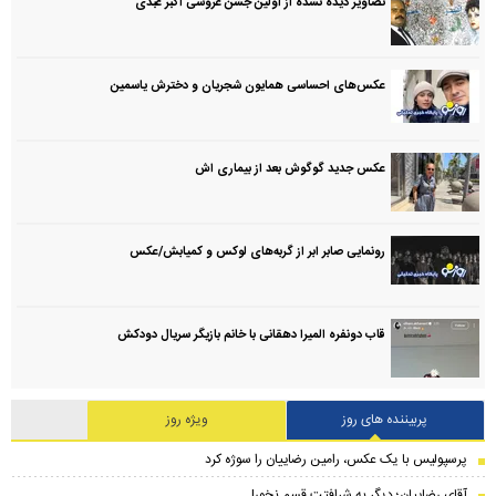
تصاویر دیده نشده از اولین جشن عروسی اکبر عبدی
عکس‌های احساسی همایون شجریان و دخترش یاسمین
عکس جدید گوگوش بعد از بیماری اش
رونمایی صابر ابر از گربه‌های لوکس و کمیابش/عکس
قاب دونفره المیرا دهقانی با خانم بازیگر سریال دودکش
پربیننده های روز
ویژه روز
پرسپولیس با یک عکس، رامین رضاییان را سوژه کرد
آقای رضاییان؛ دیگر به شرافتت قسم نخور!