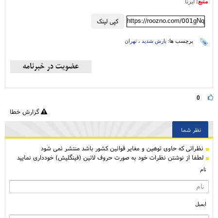
منبع:
ایرنا
https://roozno.com/001gNq
کپی لینک
برچسب ها:
بارش شدید
،
تهران
0
گزارش خطا
نظر شما
نظراتی كه حاوی توهین و مغایر قوانین کشور باشد منتشر نمی شود
لطفا از نوشتن نظرات خود به صورت حروف لاتین (فینگلیش) خودداری نمایید
نام
ایمیل