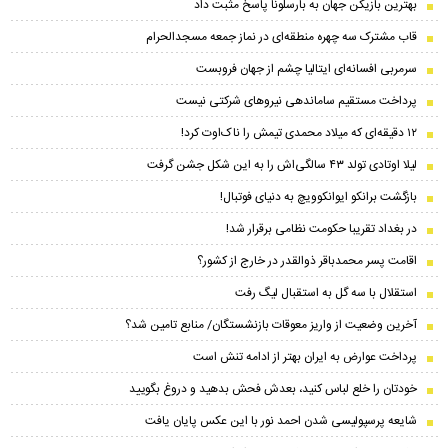
بهترین بازیکن جهان به بارسلونا پاسخ مثبت داد
قاب مشترک سه چهره منطقه‌ای در نماز جمعه مسجدالحرام
سرمربی افسانه‌ای ایتالیا چشم از جهان فروبست
پرداخت مستقیم ساماندهی نیروهای شرکتی نیست
۱۲ دقیقه‌ای که میلاد محمدی تیمش را ناک‌اوت کرد!
لیلا اوتادی تولد ۴۳ سالگی‌اش را به این شکل جشن گرفت
بازگشت برانکو ایوانکوویچ به دنیای فوتبال!
در بغداد تقریبا حکومت نظامی برقرار شد!
اقامت پسر محمدباقر ذوالقدر در خارج از کشور؟
استقلال با سه گل به استقبال لیگ رفت
آخرین وضعیت از واریز معوقات بازنشستگان/ منابع تامین شد؟
پرداخت عوارض به ایران بهتر از ادامه تنش است
خودتان را خلع لباس کنید، بعدش فحش بدهید و دروغ بگویید
شایعه پرسپولیسی شدن احمد نور با این عکس پایان یافت