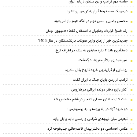
جلسه مهم ترامپ و بن سلمان درباره ایران
دیس‌بک محمدرضا گلزار به کریس رونالدو!
محسن رضایی: مسیر دوم در تنگه هرمز باز نمی‌شود
رقم فسخ قرارداد رضاییان با استقلال فقط ۱۰۰میلیون تومان!
جدیدترین خبر از زمان واریز معوقات بازنشستگان در سال 1405
دستگیری باند ۴ نفره سارقان به عنف در اطراف کرج
امیر حیدری، بلاگر معروف درگذشت
رونمایی از گران‌ترین خرید تاریخ رئال مادرید
ترامپ از زمان پایان جنگ با ایران گفت
آتش‌بازی دختر دونده ایرانی در بلاروس
علت شنیده شدن صدای انفجار در قشم مشخص شد
دو خرید آزاد در راه پیوستن به پرسپولیس!
تبعیض میان نیروهای شرکتی و رسمی باید پایان یابد
عکس احساسی دو دختر پیمان‌ قاسم‌خانی جلب‌توجه کرد