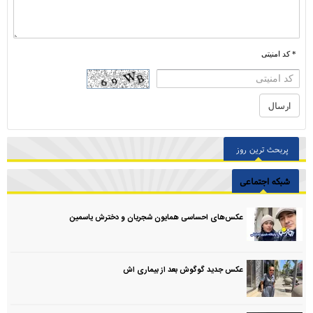
* کد امنیتی
پربحث ترین روز
شبکه اجتماعی
عکس‌های احساسی همایون شجریان و دخترش یاسمین
عکس جدید گوگوش بعد از بیماری اش