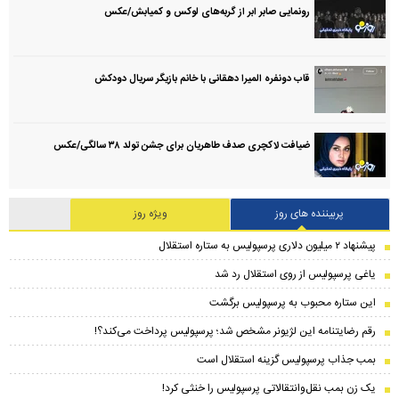
رونمایی صابر ابر از گربه‌های لوکس و کمیابش/عکس
قاب دونفره المیرا دهقانی با خانم بازیگر سریال دودکش
ضیافت لاکچری صدف طاهریان برای جشن تولد ۳۸ سالگی‌/عکس
پربیننده های روز
ویژه روز
پیشنهاد ۲ میلیون دلاری پرسپولیس به ستاره استقلال
یاغی پرسپولیس از روی استقلال رد شد
این ستاره محبوب به پرسپولیس برگشت
رقم رضایتنامه این لژیونر مشخص شد؛ پرسپولیس پرداخت می‌کند؟!
بمب جذاب پرسپولیس گزینه استقلال است
یک زن بمب نقل‌وانتقالاتی پرسپولیس را خنثی کرد!