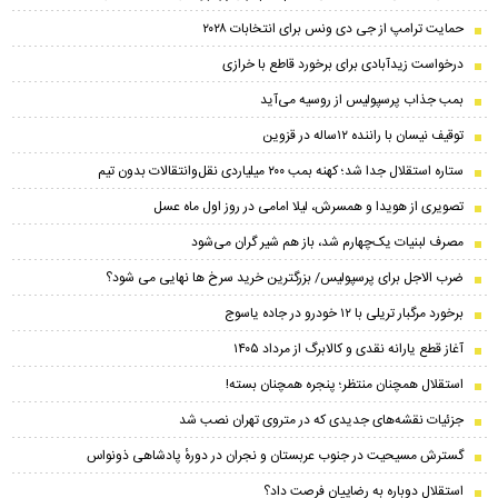
حمایت ترامپ از جی دی ونس برای انتخابات ۲۰۲۸
درخواست زیدآبادی برای برخورد قاطع با خرازی
بمب جذاب پرسپولیس از روسیه می‌آید
توقیف نیسان با راننده ۱۲ساله در قزوین
ستاره استقلال جدا شد؛ کهنه بمب ۲۰۰ میلیاردی نقل‌وانتقالات بدون تیم
تصویری از هویدا و همسرش، لیلا امامی در روز اول ماه عسل
مصرف لبنیات یک‌چهارم شد، باز هم شیر گران می‌شود
ضرب الاجل برای پرسپولیس/ بزرگترین خرید سرخ ها نهایی می شود؟
برخورد مرگبار تریلی با ۱۲ خودرو در جاده یاسوج
آغاز قطع یارانه نقدی و کالابرگ از مرداد ۱۴۰۵
استقلال همچنان منتظر؛ پنجره همچنان بسته!
جزئیات نقشه‌های جدیدی که در متروی تهران نصب شد
گسترش مسیحیت در جنوب عربستان و نجران در دورهٔ پادشاهی ذونواس
استقلال دوباره به رضاییان فرصت داد؟