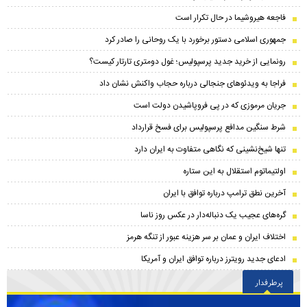
فاجعه هیروشیما در حال تکرار است
جمهوری اسلامی دستور برخورد با یک روحانی را صادر کرد
رونمایی از خرید جدید پرسپولیس؛ غول دومتری تارتار کیست؟
فراجا به ویدئوهای جنجالی درباره حجاب واکنش نشان داد
جریان مرموزی که در پی فروپاشیدن دولت است
شرط سنگین مدافع پرسپولیس برای فسخ قرارداد
تنها شیخ‌نشینی که نگاهی متفاوت به ایران دارد
اولتیماتوم استقلال به این ستاره
آخرین نطق ترامپ درباره توافق با ایران
گره‌های عجیب یک دنباله‌دار در عکس روز ناسا
اختلاف ایران و عمان بر سر هزینه عبور از تنگه هرمز
ادعای جدید رویترز درباره توافق ایران و آمریکا
پرطرفدار