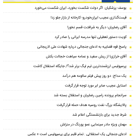
یوسف پزشکیان: اگر دولت شکست بخورد، ایران شکست می‌خورد
قیمت‌گذاری عجیب ایران‌خودرو؛ کارخانه از بازار جلو زد!
آقای رضاییان؛ دیگر به شرافتت قسم نخور!
کویت دستور تعطیلی تنها مدرسه ایرانی را صادر کرد
پاسخ قوه قضاییه به ادعای جنجالی درباره شهادت علی لاریجانی
آقای خرازی! از ریش سفید و عمامه سیاهت خجالت بکش
پرسپولیس ارزشمندترین تیم لیگ برتر شد؟/ جایگاه استقلال کاشت
یک مداح: دو روز پیش فیلم سالومه هم درآمد
استایل عجیب صابر ابر مورد توجه قرار گرفت
سرانجام پرونده رامین رضاییان و استقلال بسته شد
پالایشگاه بزرگ نفت روسیه هدف حمله قرار گرفت
شرط جدید برای بازنشستگی اعلام شد
مهمان ویژه مادر سینمایی عمو پورنگ در منزلش
ادعای جنجالی یک استقلالی : تمام قلبم برای پرسپولیس است + عکس