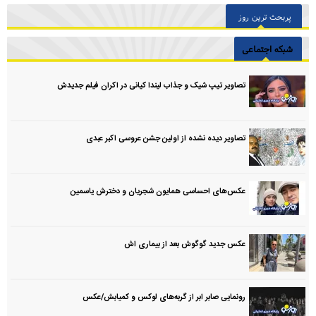
پربحث ترین روز
شبکه اجتماعی
تصاویر تیپ شیک و جذاب لیندا کیانی در اکران فیلم جدیدش
تصاویر دیده نشده از اولین جشن عروسی اکبر عبدی
عکس‌های احساسی همایون شجریان و دخترش یاسمین
عکس جدید گوگوش بعد از بیماری اش
رونمایی صابر ابر از گربه‌های لوکس و کمیابش/عکس