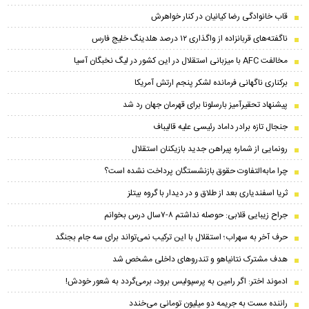
قاب خانوادگی رضا کیانیان در کنار خواهرش
ناگفته‌های قربانزاده از واگذاری ۱۲ درصد هلدینگ خلیج فارس
مخالفت AFC با میزبانی استقلال در این کشور در لیگ نخبگان آسیا
برکناری ناگهانی فرمانده لشکر پنجم ارتش آمریکا
پیشنهاد تحقیرآمیز بارسلونا برای قهرمان جهان رد شد
جنجال تازه برادر داماد رئیسی علیه قالیباف
رونمایی از شماره پیراهن جدید بازیکنان استقلال
چرا مابه‌التفاوت حقوق بازنشستگان پرداخت نشده است؟
ثریا اسفندیاری بعد از طلاق و در دیدار با گروه بیتلز
جراح زیبایی قلابی: حوصله نداشتم ۸-۷سال درس بخوانم
حرف آخر به سهراب؛ استقلال با این ترکیب نمی‌تواند برای سه جام بجنگد
هدف مشترک نتانیاهو و تندروهای داخلی مشخص شد
ادموند اختر: اگر رامین به پرسپولیس برود، برمی‌گردد به شعور خودش!
راننده مست به جریمه دو میلیون تومانی می‌خندد