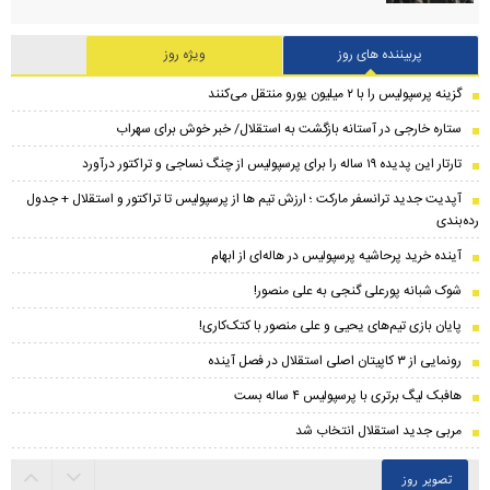
پربیننده های روز
ویژه روز
گزینه پرسپولیس را با ۲ میلیون یورو منتقل می‌کنند
ستاره خارجی در آستانه بازگشت به استقلال/ خبر خوش برای سهراب
تارتار این پدیده ۱۹ ساله را برای پرسپولیس از چنگ نساجی و تراکتور درآورد
​آپدیت جدید ترانسفر مارکت ؛ ارزش تیم ها از پرسپولیس تا تراکتور و استقلال + جدول
رده‌بندی
آینده خرید پرحاشیه‌ پرسپولیس در هاله‌ای از ابهام
شوک شبانه پورعلی گنجی به علی منصور!
پایان بازی تیم‌های یحیی و علی منصور با کتک‌کاری!
رونمایی از ۳ کاپیتان اصلی استقلال در فصل آینده
هافبک لیگ برتری با پرسپولیس ۴ ساله بست
مربی جدید استقلال انتخاب شد
تصویر روز