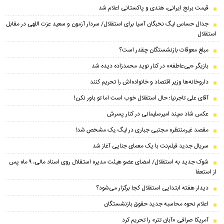
قیمت برنج ایرانی، هندی و پاکستانی اعلام شد
جدال حساس لیگ نخبگان آسیا برای استقلال/ سردار آزمون و سعید عزت اللهی در مقابل
استقلال
مبلغ معوقات بازنشستگان چقدر است؟
بازیگر «بی‌عاطفه» در کنار نوید محمدزاده دیده شد
داروخانه‌ها وزیر اقتصاد و خانواده‌اش را تحریم کنند
آقای علی تاجرنیا؛ حال استقلال خوب است اما تو باور نکن!
عکس شاد سپند امیرسلیمانی در کنار پسرش
مقصد غیرمنتظره مجتبی جباری در لیگ یک مشخص شد!
سریال جدید فیلم‌نت با یک معمای جنایی آغاز شد
شوک جدید به استقلال/ امضای عضو هیئت مدیره استقلال روی اسناد مالی، ۹ ماه پس
از استعفا
دیدار هفته ابتدایی استقلال کجا برگزار می‌شود؟
اعلام نحوه محاسبه جدید حقوق بازنشستگان
آمریکا صرافی «آبان تتر» را تحریم کرد