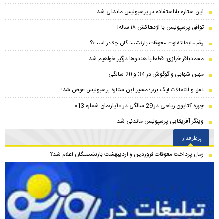
این ستاره بلااستفاده در پرسپولیس ماندنی شد
توافق پرسپولیس با اژدهاکش ۱۸ ساله!
رقم مابه‌‌التفاوت معوقات بازنشستگان چقدر است؟
محمدباقر خرازی: قطعا با هندوها درگیر خواهیم شد
مهین شهابی و گوگوش در 34 و 20 سالگی
نقل و انتقالات لیگ برتر؛ مسیر این ستاره پرسپولیس عوض شد!
چهره کتایون ریاحی در 29 سالگی در «آپارتمان شماره 13»
وینگر آفریقایی پرسپولیس ماندنی شد
پرطرفدار
زمان پرداخت معوقات فروردین و اردیبهشت بازنشستگان اعلام شد؟