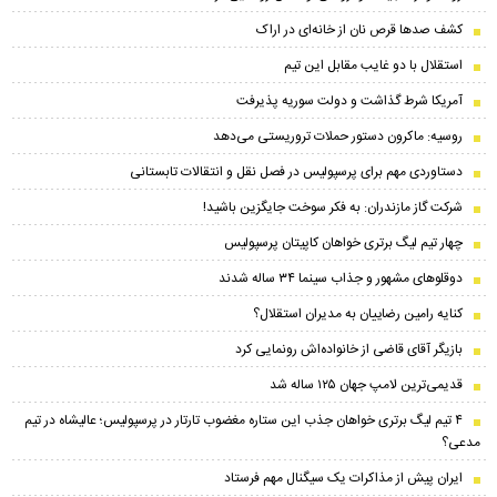
کشف صدها قرص نان از خانه‌ای در اراک
استقلال با دو غایب مقابل این تیم
آمریکا شرط گذاشت و دولت سوریه پذیرفت
روسیه: ماکرون دستور حملات تروریستی می‌دهد
دستاوردی مهم برای پرسپولیس در فصل نقل و انتقالات تابستانی
شرکت گاز مازندران: به فکر سوخت جایگزین باشید!
چهار تیم لیگ برتری خواهان کاپیتان پرسپولیس
دوقلوهای مشهور و جذاب سینما ۳۴ ساله شدند
کنایه رامین رضاییان به مدیران استقلال؟
بازیگر آقای قاضی از خانواده‌اش رونمایی کرد
قدیمی‌ترین لامپ جهان ۱۲۵ ساله شد
۴ تیم لیگ برتری خواهان جذب این ستاره مغضوب تارتار در پرسپولیس؛‌ عالیشاه در تیم
مدعی؟
ایران پیش از مذاکرات یک سیگنال مهم فرستاد