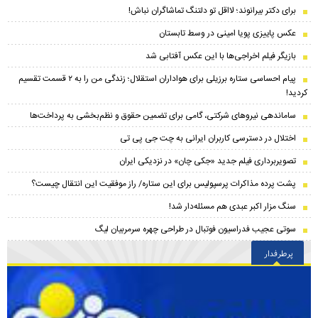
برای دکتر بیرانوند؛ لااقل تو دلتنگ تماشاگران نباش!
عکس پاییزی پویا امینی در وسط تابستان
بازیگر فیلم اخراجی‌ها با این عکس آفتابی شد
پیام احساسی ستاره برزیلی برای هواداران استقلال؛ زندگی من را به ۲ قسمت تقسیم
کردید!
ساماندهی نیروهای شرکتی، گامی برای تضمین حقوق و نظم‌بخشی به پرداخت‌ها
اختلال در دسترسی کاربران ایرانی به چت جی پی تی
تصویربرداری فیلم جدید «جکی چان» در نزدیکی ایران
پشت پرده مذاکرات پرسپولیس برای این ستاره/ راز موفقیت این انتقال چیست؟
سنگ مزار اکبر عبدی هم مسئله‌دار شد!
سوتی عجیب فدراسیون فوتبال در طراحی چهره سرمربیان لیگ
پرطرفدار