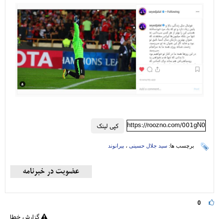
https://roozno.com/001gN0
کپی لینک
برچسب ها:
سید جلال حسینی
،
بیرانوند
0
گزارش خطا