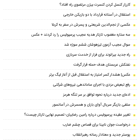
کارزار کنسل کردن کنسرت بیژن مرتضوی راه افتاد؟
استقلال در آستانه قرارداد با دو بازیکن خارجی
عکسی از نجم‌الدین شریعتی و پسرش در سفر به کربلا
سه ستاره مغضوب تارتار هدیه عجیب پرسپولیس را رد کردند + عکس
سوال عجیب آزمون تیزهوشان ششم سوژه شد
راه جدید بیرانوند برای فرار از خدمت سربازی
نفتکش عربستان هدف حمله قرار گرفت
عکس| هشدار کسر امتیاز به استقلال قبل از آغاز لیگ برتر
رفع تبعیض مزدی با اجرای ساماندهی نیروهای شرکتی
ادعای جدید درباره نحوه توافق بر سر تنگه هرمز
سلفی بازیگر سریال آوای باران و همسرش در آسانسور
تغییر عقیده پرسپولیس درباره رامین رضاییان؛ تصمیم نهایی تارتار چیست؟
درخواست جوان نابینا برای قصاص چشم ضارب
پوستر جدید و معنادار رسانه رهبرانقلاب