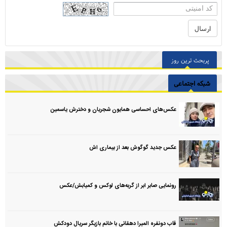
پربحث ترین روز
شبکه اجتماعی
عکس‌های احساسی همایون شجریان و دخترش یاسمین
عکس جدید گوگوش بعد از بیماری اش
رونمایی صابر ابر از گربه‌های لوکس و کمیابش/عکس
قاب دونفره المیرا دهقانی با خانم بازیگر سریال دودکش